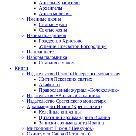
Ангелы-Хранители
Архангелы
Ангел молитвы
Именные иконы
Святые мужи
Святые жены
Иконы праздников
Рождество Христово
Успение Пресвятой Богородицы
На планшете
Наборы паломника
Святыня с малом
Книги
Издательство Псково-Печерского монастыря
Жития Псковских святых
Акафисты
Православный журнал «Колокольчик»
Издательство «Вольный странник»
Издательство Сретенского монастыря
Архимандрит Иоанн (Крестьянкин)
Келейные книжицы
Цитатники архимандрита Иоанна
Записки архимандрита Иоанна
Митрополит Тихон (Шевкунов)
Схиигумен Савва (Остапенко)