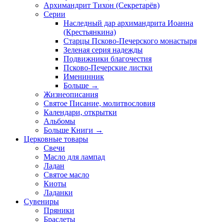
Архимандрит Тихон (Секретарёв)
Серии
Наследный дар архимандрита Иоанна
(Крестьянкина)
Старцы Псково-Печерского монастыря
Зеленая серия надежды
Подвижники благочестия
Псково-Печерские листки
Именинник
Больше
→
Жизнеописания
Святое Писание, молитвословия
Календари, открытки
Альбомы
Больше Книги
→
Церковные товары
Свечи
Масло для лампад
Ладан
Святое масло
Киоты
Ладанки
Сувениры
Пряники
Браслеты