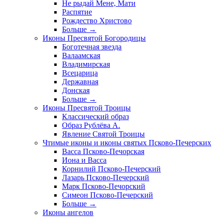
Не рыдай Мене, Мати
Распятие
Рождество Христово
Больше
→
Иконы Пресвятой Богородицы
Боготечная звезда
Валаамская
Владимирская
Всецарица
Державная
Донская
Больше
→
Иконы Пресвятой Троицы
Классический образ
Образ Рублёва А.
Явление Святой Троицы
Чтимые иконы и иконы святых Псково-Печерских
Васса Псково-Печорская
Иона и Васса
Корнилий Псково-Печерский
Лазарь Псково-Печерский
Марк Псково-Печорский
Симеон Псково-Печерский
Больше
→
Иконы ангелов