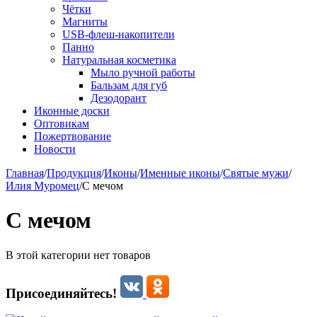
Чётки
Магниты
USB-флеш-накопители
Панно
Натуральная косметика
Мыло ручной работы
Бальзам для губ
Дезодорант
Иконные доски
Оптовикам
Пожертвование
Новости
Главная
/
Продукция
/
Иконы
/
Именные иконы
/
Святые мужи
/
Илия Муромец
/
С мечом
С мечом
В этой категории нет товаров
Присоединяйтесь!