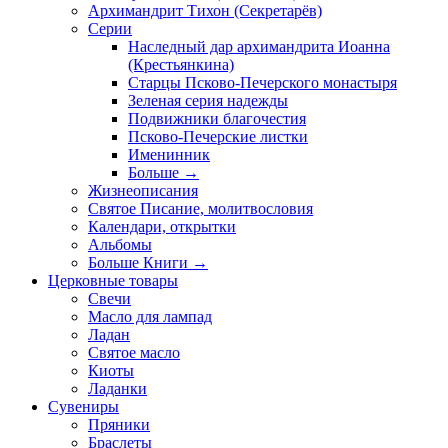
Архимандрит Тихон (Секретарёв)
Серии
Наследный дар архимандрита Иоанна
(Крестьянкина)
Старцы Псково-Печерского монастыря
Зеленая серия надежды
Подвижники благочестия
Псково-Печерские листки
Именинник
Больше
→
Жизнеописания
Святое Писание, молитвословия
Календари, открытки
Альбомы
Больше Книги
→
Церковные товары
Свечи
Масло для лампад
Ладан
Святое масло
Киоты
Ладанки
Сувениры
Пряники
Браслеты