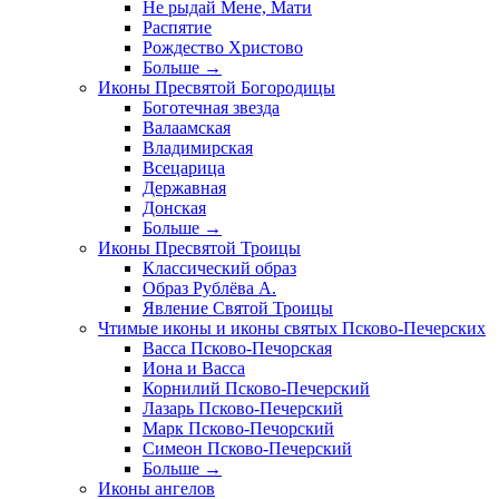
Не рыдай Мене, Мати
Распятие
Рождество Христово
Больше
→
Иконы Пресвятой Богородицы
Боготечная звезда
Валаамская
Владимирская
Всецарица
Державная
Донская
Больше
→
Иконы Пресвятой Троицы
Классический образ
Образ Рублёва А.
Явление Святой Троицы
Чтимые иконы и иконы святых Псково-Печерских
Васса Псково-Печорская
Иона и Васса
Корнилий Псково-Печерский
Лазарь Псково-Печерский
Марк Псково-Печорский
Симеон Псково-Печерский
Больше
→
Иконы ангелов