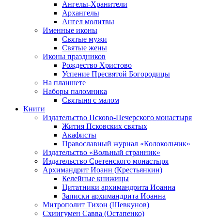
Ангелы-Хранители
Архангелы
Ангел молитвы
Именные иконы
Святые мужи
Святые жены
Иконы праздников
Рождество Христово
Успение Пресвятой Богородицы
На планшете
Наборы паломника
Святыня с малом
Книги
Издательство Псково-Печерского монастыря
Жития Псковских святых
Акафисты
Православный журнал «Колокольчик»
Издательство «Вольный странник»
Издательство Сретенского монастыря
Архимандрит Иоанн (Крестьянкин)
Келейные книжицы
Цитатники архимандрита Иоанна
Записки архимандрита Иоанна
Митрополит Тихон (Шевкунов)
Схиигумен Савва (Остапенко)