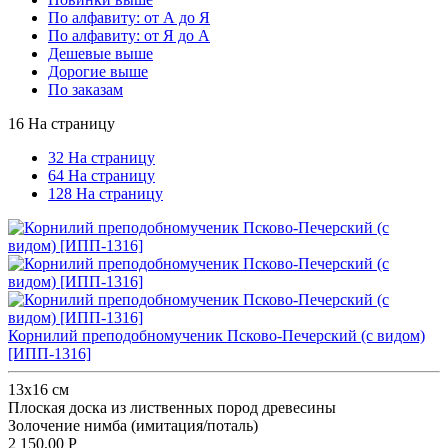
По алфавиту: от А до Я
По алфавиту: от Я до А
Дешевые выше
Дорогие выше
По заказам
16 На страницу
32 На страницу
64 На страницу
128 На страницу
Корнилий преподобномученик Псково-Печерский (с видом)
[ИПП-1316]
13x16 см
Плоская доска из лиственных пород древесины
Золочение нимба (имитация/поталь)
2 150.00
Р