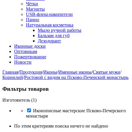
Чётки
Магниты
USB-флеш-накопители
Панно
Натуральная косметика
Мыло ручной работы
Бальзам для губ
Дезодорант
Иконные доски
Оптовикам
Пожертвование
Новости
Главная
/
Продукция
/
Иконы
/
Именные иконы
/
Святые мужи
/
Корнилий
/
Ростовой с видом на Псково-Печерский монастырь
Фильтры товаров
Изготовитель (1)
Иконописные мастерские Псково-Печерского
монастыря
По этим критериям поиска ничего не найдено