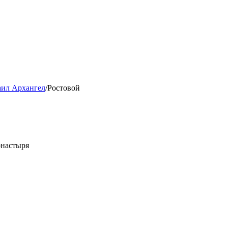
ил Архангел
/
Ростовой
онастыря