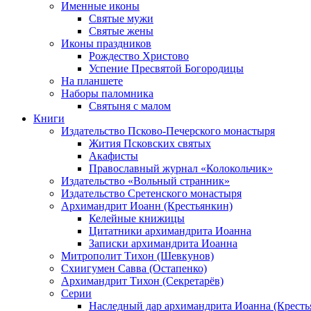
Именные иконы
Святые мужи
Святые жены
Иконы праздников
Рождество Христово
Успение Пресвятой Богородицы
На планшете
Наборы паломника
Святыня с малом
Книги
Издательство Псково-Печерского монастыря
Жития Псковских святых
Акафисты
Православный журнал «Колокольчик»
Издательство «Вольный странник»
Издательство Сретенского монастыря
Архимандрит Иоанн (Крестьянкин)
Келейные книжицы
Цитатники архимандрита Иоанна
Записки архимандрита Иоанна
Митрополит Тихон (Шевкунов)
Схиигумен Савва (Остапенко)
Архимандрит Тихон (Секретарёв)
Серии
Наследный дар архимандрита Иоанна (Кресть