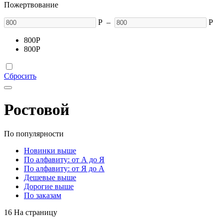
Пожертвование
Р
–
Р
800
Р
800
Р
Сбросить
Ростовой
По популярности
Новинки выше
По алфавиту: от А до Я
По алфавиту: от Я до А
Дешевые выше
Дорогие выше
По заказам
16 На страницу