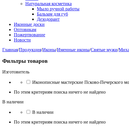
Натуральная косметика
Мыло ручной работы
Бальзам для губ
Дезодорант
Иконные доски
Оптовикам
Пожертвование
Новости
Главная
/
Продукция
/
Иконы
/
Именные иконы
/
Святые мужи
/
Миха
Фильтры товаров
Изготовитель
Иконописные мастерские Псково-Печерского м
По этим критериям поиска ничего не найдено
В наличии
В наличии
По этим критериям поиска ничего не найдено