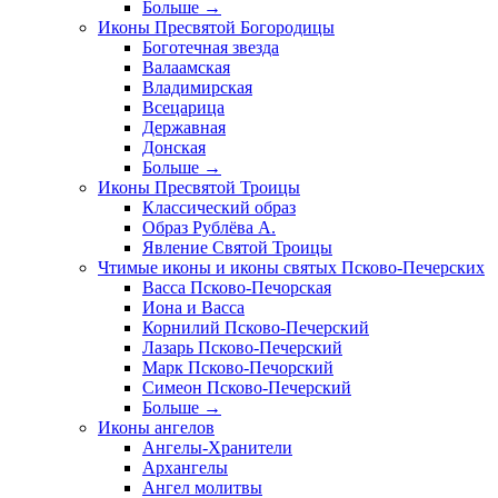
Больше
→
Иконы Пресвятой Богородицы
Боготечная звезда
Валаамская
Владимирская
Всецарица
Державная
Донская
Больше
→
Иконы Пресвятой Троицы
Классический образ
Образ Рублёва А.
Явление Святой Троицы
Чтимые иконы и иконы святых Псково-Печерских
Васса Псково-Печорская
Иона и Васса
Корнилий Псково-Печерский
Лазарь Псково-Печерский
Марк Псково-Печорский
Симеон Псково-Печерский
Больше
→
Иконы ангелов
Ангелы-Хранители
Архангелы
Ангел молитвы