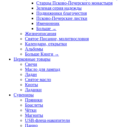
Старцы Псково-Печерского монастыря
Зеленая серия надежды
Подвижники благочестия
Псково-Печерские листки
Именинник
Больше
→
Жизнеописания
Святое Писание, молитвословия
Календари, открытки
Альбомы
Больше Книги
→
Церковные товары
Свечи
Масло для лампад
Ладан
Святое масло
Киоты
Ладанки
Сувениры
Пряники
Браслеты
Чётки
Магниты
USB-флеш-накопители
Панно