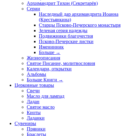
Архимандрит Тихон (Секретарёв)
Серии
Наследный дар архимандрита Иоанна
(Крестьянкина)
Старцы Псково-Печерского монастыря
Зеленая серия надежды
Подвижники благочестия
Псково-Печерские листки
Именинник
Больше
→
Жизнеописания
Святое Писание, молитвословия
Календари, открытки
Альбомы
Больше Книги
→
Церковные товары
Свечи
Масло для лампад
Ладан
Святое масло
Киоты
Ладанки
Сувениры
Пряники
Браслеты