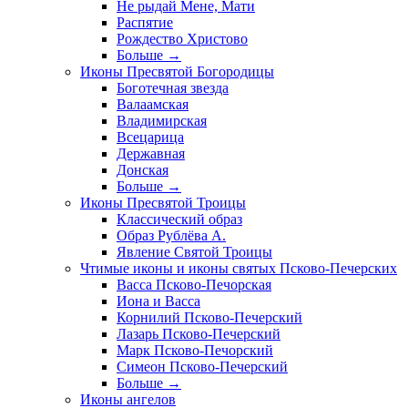
Не рыдай Мене, Мати
Распятие
Рождество Христово
Больше
→
Иконы Пресвятой Богородицы
Боготечная звезда
Валаамская
Владимирская
Всецарица
Державная
Донская
Больше
→
Иконы Пресвятой Троицы
Классический образ
Образ Рублёва А.
Явление Святой Троицы
Чтимые иконы и иконы святых Псково-Печерских
Васса Псково-Печорская
Иона и Васса
Корнилий Псково-Печерский
Лазарь Псково-Печерский
Марк Псково-Печорский
Симеон Псково-Печерский
Больше
→
Иконы ангелов