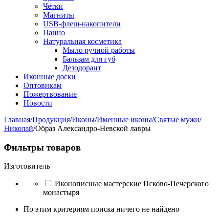
Чётки
Магниты
USB-флеш-накопители
Панно
Натуральная косметика
Мыло ручной работы
Бальзам для губ
Дезодорант
Иконные доски
Оптовикам
Пожертвование
Новости
Главная
/
Продукция
/
Иконы
/
Именные иконы
/
Святые мужи
/
Николай
/
Образ Александро-Невской лавры
Фильтры товаров
Изготовитель
Иконописные мастерские Псково-Печерского
монастыря
По этим критериям поиска ничего не найдено