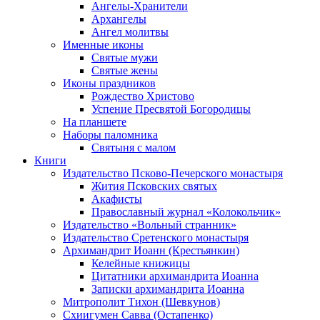
Ангелы-Хранители
Архангелы
Ангел молитвы
Именные иконы
Святые мужи
Святые жены
Иконы праздников
Рождество Христово
Успение Пресвятой Богородицы
На планшете
Наборы паломника
Святыня с малом
Книги
Издательство Псково-Печерского монастыря
Жития Псковских святых
Акафисты
Православный журнал «Колокольчик»
Издательство «Вольный странник»
Издательство Сретенского монастыря
Архимандрит Иоанн (Крестьянкин)
Келейные книжицы
Цитатники архимандрита Иоанна
Записки архимандрита Иоанна
Митрополит Тихон (Шевкунов)
Схиигумен Савва (Остапенко)