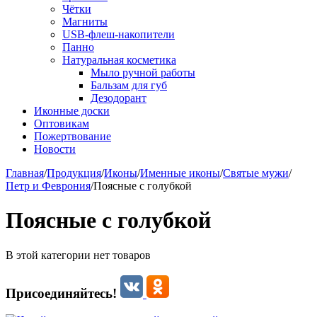
Чётки
Магниты
USB-флеш-накопители
Панно
Натуральная косметика
Мыло ручной работы
Бальзам для губ
Дезодорант
Иконные доски
Оптовикам
Пожертвование
Новости
Главная
/
Продукция
/
Иконы
/
Именные иконы
/
Святые мужи
/
Петр и Феврония
/
Поясные с голубкой
Поясные с голубкой
В этой категории нет товаров
Присоединяйтесь!