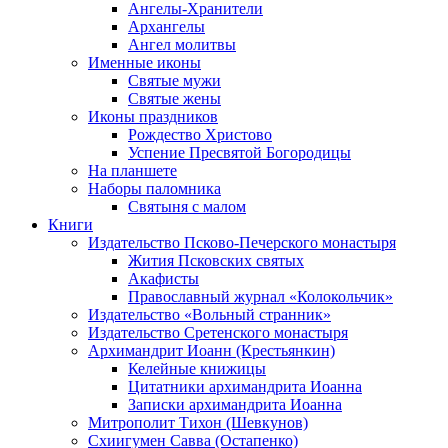
Ангелы-Хранители
Архангелы
Ангел молитвы
Именные иконы
Святые мужи
Святые жены
Иконы праздников
Рождество Христово
Успение Пресвятой Богородицы
На планшете
Наборы паломника
Святыня с малом
Книги
Издательство Псково-Печерского монастыря
Жития Псковских святых
Акафисты
Православный журнал «Колокольчик»
Издательство «Вольный странник»
Издательство Сретенского монастыря
Архимандрит Иоанн (Крестьянкин)
Келейные книжицы
Цитатники архимандрита Иоанна
Записки архимандрита Иоанна
Митрополит Тихон (Шевкунов)
Схиигумен Савва (Остапенко)