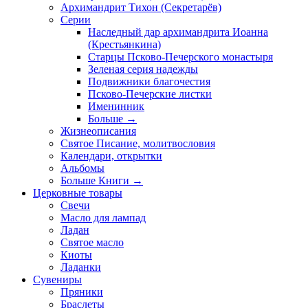
Архимандрит Тихон (Секретарёв)
Серии
Наследный дар архимандрита Иоанна
(Крестьянкина)
Старцы Псково-Печерского монастыря
Зеленая серия надежды
Подвижники благочестия
Псково-Печерские листки
Именинник
Больше
→
Жизнеописания
Святое Писание, молитвословия
Календари, открытки
Альбомы
Больше Книги
→
Церковные товары
Свечи
Масло для лампад
Ладан
Святое масло
Киоты
Ладанки
Сувениры
Пряники
Браслеты