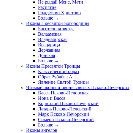
Не рыдай Мене, Мати
Распятие
Рождество Христово
Больше
→
Иконы Пресвятой Богородицы
Боготечная звезда
Валаамская
Владимирская
Всецарица
Державная
Донская
Больше
→
Иконы Пресвятой Троицы
Классический образ
Образ Рублёва А.
Явление Святой Троицы
Чтимые иконы и иконы святых Псково-Печерских
Васса Псково-Печорская
Иона и Васса
Корнилий Псково-Печерский
Лазарь Псково-Печерский
Марк Псково-Печорский
Симеон Псково-Печерский
Больше
→
Иконы ангелов