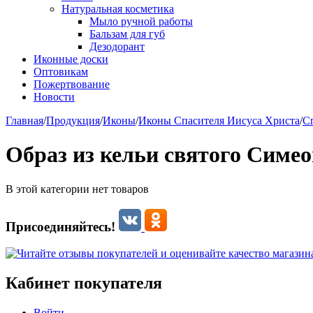
Натуральная косметика
Мыло ручной работы
Бальзам для губ
Дезодорант
Иконные доски
Оптовикам
Пожертвование
Новости
Главная
/
Продукция
/
Иконы
/
Иконы Спасителя Иисуса Христа
/
С
Образ из кельи святого Симе
В этой категории нет товаров
Присоединяйтесь!
Кабинет покупателя
Войти