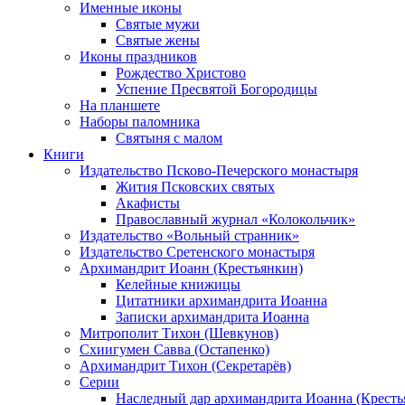
Именные иконы
Святые мужи
Святые жены
Иконы праздников
Рождество Христово
Успение Пресвятой Богородицы
На планшете
Наборы паломника
Святыня с малом
Книги
Издательство Псково-Печерского монастыря
Жития Псковских святых
Акафисты
Православный журнал «Колокольчик»
Издательство «Вольный странник»
Издательство Сретенского монастыря
Архимандрит Иоанн (Крестьянкин)
Келейные книжицы
Цитатники архимандрита Иоанна
Записки архимандрита Иоанна
Митрополит Тихон (Шевкунов)
Схиигумен Савва (Остапенко)
Архимандрит Тихон (Секретарёв)
Серии
Наследный дар архимандрита Иоанна (Кресть