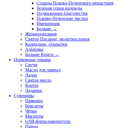
Старцы Псково-Печерского монастыря
Зеленая серия надежды
Подвижники благочестия
Псково-Печерские листки
Именинник
Больше
→
Жизнеописания
Святое Писание, молитвословия
Календари, открытки
Альбомы
Больше Книги
→
Церковные товары
Свечи
Масло для лампад
Ладан
Святое масло
Киоты
Ладанки
Сувениры
Пряники
Браслеты
Чётки
Магниты
USB-флеш-накопители
Панно