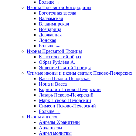
Больше
→
Иконы Пресвятой Богородицы
Боготечная звезда
Валаамская
Владимирская
Всецарица
Державная
Донская
Больше
→
Иконы Пресвятой Троицы
Классический образ
Образ Рублёва А.
Явление Святой Троицы
Чтимые иконы и иконы святых Псково-Печерских
Васса Псково-Печорская
Иона и Васса
Корнилий Псково-Печерский
Лазарь Псково-Печерский
Марк Псково-Печорский
Симеон Псково-Печерский
Больше
→
Иконы ангелов
Ангелы-Хранители
Архангелы
Ангел молитвы