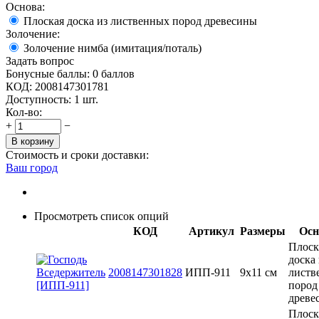
Основа:
Плоская доска из лиственных пород древесины
Золочение:
Золочение нимба (имитация/поталь)
Задать вопрос
Бонусные баллы:
0 баллов
КОД:
2008147301781
Доступность:
1 шт.
Кол-во:
+
−
В корзину
Стоимость и сроки доставки:
Ваш город
Просмотреть список опций
КОД
Артикул
Размеры
Осн
Плоск
доска 
2008147301828
ИПП-911
9х11 см
листв
пород
древе
Плоск