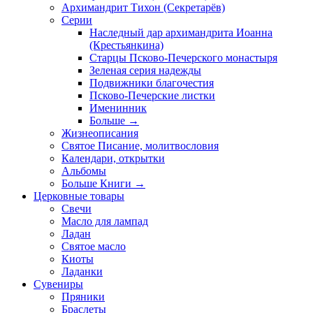
Архимандрит Тихон (Секретарёв)
Серии
Наследный дар архимандрита Иоанна
(Крестьянкина)
Старцы Псково-Печерского монастыря
Зеленая серия надежды
Подвижники благочестия
Псково-Печерские листки
Именинник
Больше
→
Жизнеописания
Святое Писание, молитвословия
Календари, открытки
Альбомы
Больше Книги
→
Церковные товары
Свечи
Масло для лампад
Ладан
Святое масло
Киоты
Ладанки
Сувениры
Пряники
Браслеты