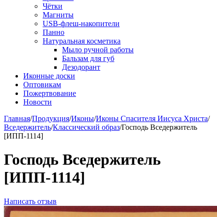
Чётки
Магниты
USB-флеш-накопители
Панно
Натуральная косметика
Мыло ручной работы
Бальзам для губ
Дезодорант
Иконные доски
Оптовикам
Пожертвование
Новости
Главная
/
Продукция
/
Иконы
/
Иконы Спасителя Иисуса Христа
/
Вседержитель
/
Классический образ
/
Господь Вседержитель
[ИПП-1114]
Господь Вседержитель
[ИПП-1114]
Написать отзыв