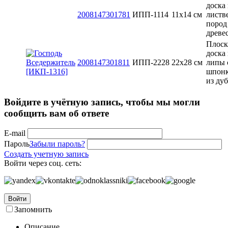
доска 
2008147301781
ИПП-1114
11х14 см
листв
пород
древе
Плоск
доска 
2008147301811
ИПП-2228
22х28 см
липы 
шпон
из дуб
Войдите в учётную запись, чтобы мы могли
сообщить вам об ответе
E-mail
Пароль
Забыли пароль?
Создать учетную запись
Войти через соц. сеть:
Войти
Запомнить
Описание