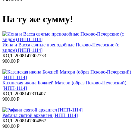
На ту же сумму!
Иона и Васса святые преподобные Псково-Печерские (с
видом) [ИПП-1114]
КОД:
2008147302733
900.00
Р
Казанская икона Божией Матери (образ Псково-Печерский)
[ИПП-1114]
КОД:
2008147311407
900.00
Р
Рафаил святой архангел [ИПП-1114]
КОД:
2008147304867
900.00
Р