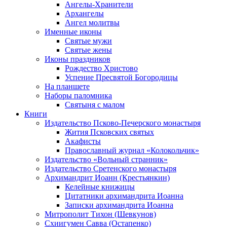
Ангелы-Хранители
Архангелы
Ангел молитвы
Именные иконы
Святые мужи
Святые жены
Иконы праздников
Рождество Христово
Успение Пресвятой Богородицы
На планшете
Наборы паломника
Святыня с малом
Книги
Издательство Псково-Печерского монастыря
Жития Псковских святых
Акафисты
Православный журнал «Колокольчик»
Издательство «Вольный странник»
Издательство Сретенского монастыря
Архимандрит Иоанн (Крестьянкин)
Келейные книжицы
Цитатники архимандрита Иоанна
Записки архимандрита Иоанна
Митрополит Тихон (Шевкунов)
Схиигумен Савва (Остапенко)