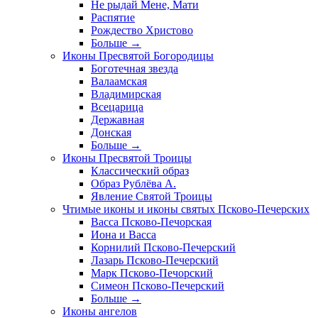
Не рыдай Мене, Мати
Распятие
Рождество Христово
Больше
→
Иконы Пресвятой Богородицы
Боготечная звезда
Валаамская
Владимирская
Всецарица
Державная
Донская
Больше
→
Иконы Пресвятой Троицы
Классический образ
Образ Рублёва А.
Явление Святой Троицы
Чтимые иконы и иконы святых Псково-Печерских
Васса Псково-Печорская
Иона и Васса
Корнилий Псково-Печерский
Лазарь Псково-Печерский
Марк Псково-Печорский
Симеон Псково-Печерский
Больше
→
Иконы ангелов