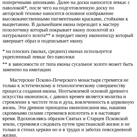
поперечными шпонками. Далее на доски наносится левкас с
паволокой*, после чего на подготовленную доску по
авторской технике наносится основное изображение
высококачественными пигментными красками, стойкими к
выцветанию. В дальнейшем икона переходит к мастеру
позолотчику который покрывает икону позолотой из
натурального золота** и передает икону иконописцу который
завершает образ и подписывает икону.
* на плоских (малых, средних) иконах используется
укрепленный левкас без паволоки
** в зависимости от типа иконы сусальное золото может быть
заменено на имитацию
Мастерские Псково-Печерского монастыря стремятся не
только к эстетическому и технологическому совершенству
процесса создания иконы. Неотъемлемой основой древнего
искусства иконописи, с давних времен является молитва и
стремление к чистоте тела и духа, вовлеченность в церковную
жизнь. Эти древние принципы иконописания мы, нашими
скромными силами стремимся воплотить и в настоящее
время. Вдохновляясь образом Святых и Старцев Псковской
земли, стремимся следовать путем христианской жизни и не
только в стенах церкви но и в трудах и заботах повседневной
жизни.