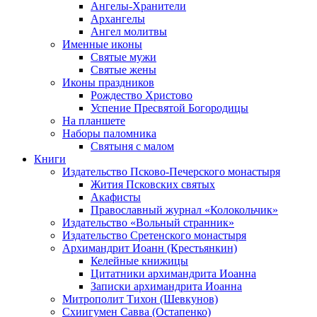
Ангелы-Хранители
Архангелы
Ангел молитвы
Именные иконы
Святые мужи
Святые жены
Иконы праздников
Рождество Христово
Успение Пресвятой Богородицы
На планшете
Наборы паломника
Святыня с малом
Книги
Издательство Псково-Печерского монастыря
Жития Псковских святых
Акафисты
Православный журнал «Колокольчик»
Издательство «Вольный странник»
Издательство Сретенского монастыря
Архимандрит Иоанн (Крестьянкин)
Келейные книжицы
Цитатники архимандрита Иоанна
Записки архимандрита Иоанна
Митрополит Тихон (Шевкунов)
Схиигумен Савва (Остапенко)