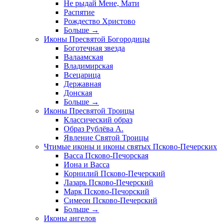
Не рыдай Мене, Мати
Распятие
Рождество Христово
Больше
→
Иконы Пресвятой Богородицы
Боготечная звезда
Валаамская
Владимирская
Всецарица
Державная
Донская
Больше
→
Иконы Пресвятой Троицы
Классический образ
Образ Рублёва А.
Явление Святой Троицы
Чтимые иконы и иконы святых Псково-Печерских
Васса Псково-Печорская
Иона и Васса
Корнилий Псково-Печерский
Лазарь Псково-Печерский
Марк Псково-Печорский
Симеон Псково-Печерский
Больше
→
Иконы ангелов