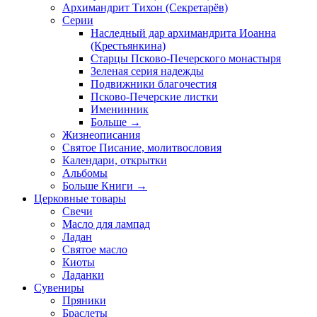
Архимандрит Тихон (Секретарёв)
Серии
Наследный дар архимандрита Иоанна
(Крестьянкина)
Старцы Псково-Печерского монастыря
Зеленая серия надежды
Подвижники благочестия
Псково-Печерские листки
Именинник
Больше
→
Жизнеописания
Святое Писание, молитвословия
Календари, открытки
Альбомы
Больше Книги
→
Церковные товары
Свечи
Масло для лампад
Ладан
Святое масло
Киоты
Ладанки
Сувениры
Пряники
Браслеты