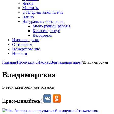
Чётки
Магниты
USB-флеш-накопители
Панно
Натуральная косметика
Мыло ручной работы
Бальзам для губ
Дезодорант
Иконные доски
Оптовикам
Пожертвование
Новости
Главная
/
Продукция
/
Иконы
/
Венчальные пары
/
Владимирская
Владимирская
В этой категории нет товаров
Присоединяйтесь!