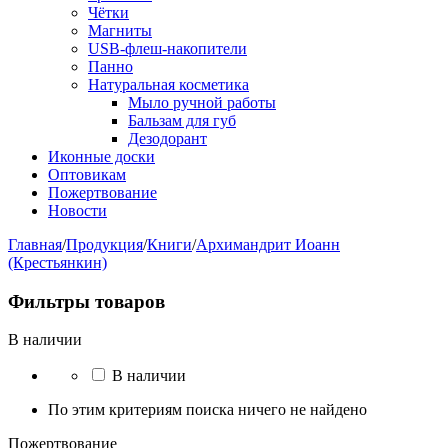
Чётки
Магниты
USB-флеш-накопители
Панно
Натуральная косметика
Мыло ручной работы
Бальзам для губ
Дезодорант
Иконные доски
Оптовикам
Пожертвование
Новости
Главная
/
Продукция
/
Книги
/
Архимандрит Иоанн
(Крестьянкин)
Фильтры товаров
В наличии
В наличии
По этим критериям поиска ничего не найдено
Пожертвование