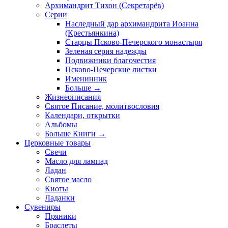
Архимандрит Тихон (Секретарёв)
Серии
Наследный дар архимандрита Иоанна
(Крестьянкина)
Старцы Псково-Печерского монастыря
Зеленая серия надежды
Подвижники благочестия
Псково-Печерские листки
Именинник
Больше
→
Жизнеописания
Святое Писание, молитвословия
Календари, открытки
Альбомы
Больше Книги
→
Церковные товары
Свечи
Масло для лампад
Ладан
Святое масло
Киоты
Ладанки
Сувениры
Пряники
Браслеты