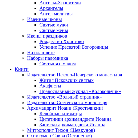
Ангелы-Хранители
Архангелы
Ангел молитвы
Именные иконы
Святые мужи
Святые жены
Иконы праздников
Рождество Христово
Успение Пресвятой Богородицы
На планшете
Наборы паломника
Святыня с малом
Книги
Издательство Псково-Печерского монастыря
Жития Псковских святых
Акафисты
Православный журнал «Колокольчик»
Издательство «Вольный странник»
Издательство Сретенского монастыря
Архимандрит Иоанн (Крестьянкин)
Келейные книжицы
Цитатники архимандрита Иоанна
Записки архимандрита Иоанна
Митрополит Тихон (Шевкунов)
Схиигумен Савва (Остапенко)