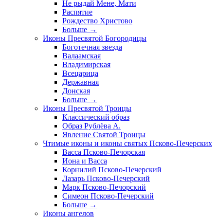
Не рыдай Мене, Мати
Распятие
Рождество Христово
Больше
→
Иконы Пресвятой Богородицы
Боготечная звезда
Валаамская
Владимирская
Всецарица
Державная
Донская
Больше
→
Иконы Пресвятой Троицы
Классический образ
Образ Рублёва А.
Явление Святой Троицы
Чтимые иконы и иконы святых Псково-Печерских
Васса Псково-Печорская
Иона и Васса
Корнилий Псково-Печерский
Лазарь Псково-Печерский
Марк Псково-Печорский
Симеон Псково-Печерский
Больше
→
Иконы ангелов