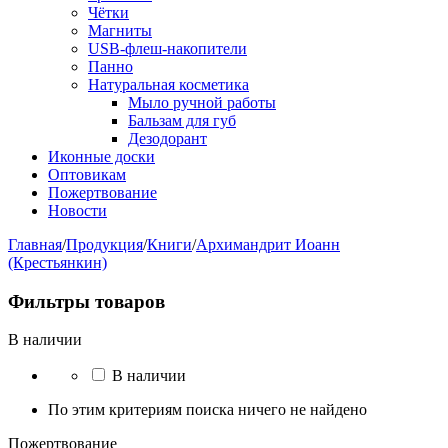
Чётки
Магниты
USB-флеш-накопители
Панно
Натуральная косметика
Мыло ручной работы
Бальзам для губ
Дезодорант
Иконные доски
Оптовикам
Пожертвование
Новости
Главная
/
Продукция
/
Книги
/
Архимандрит Иоанн
(Крестьянкин)
Фильтры товаров
В наличии
В наличии
По этим критериям поиска ничего не найдено
Пожертвование