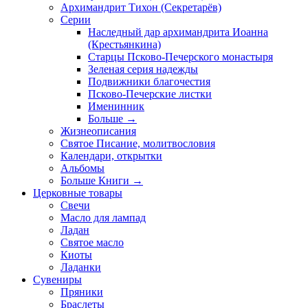
Архимандрит Тихон (Секретарёв)
Серии
Наследный дар архимандрита Иоанна
(Крестьянкина)
Старцы Псково-Печерского монастыря
Зеленая серия надежды
Подвижники благочестия
Псково-Печерские листки
Именинник
Больше
→
Жизнеописания
Святое Писание, молитвословия
Календари, открытки
Альбомы
Больше Книги
→
Церковные товары
Свечи
Масло для лампад
Ладан
Святое масло
Киоты
Ладанки
Сувениры
Пряники
Браслеты