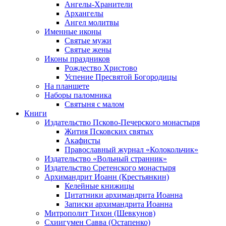
Ангелы-Хранители
Архангелы
Ангел молитвы
Именные иконы
Святые мужи
Святые жены
Иконы праздников
Рождество Христово
Успение Пресвятой Богородицы
На планшете
Наборы паломника
Святыня с малом
Книги
Издательство Псково-Печерского монастыря
Жития Псковских святых
Акафисты
Православный журнал «Колокольчик»
Издательство «Вольный странник»
Издательство Сретенского монастыря
Архимандрит Иоанн (Крестьянкин)
Келейные книжицы
Цитатники архимандрита Иоанна
Записки архимандрита Иоанна
Митрополит Тихон (Шевкунов)
Схиигумен Савва (Остапенко)