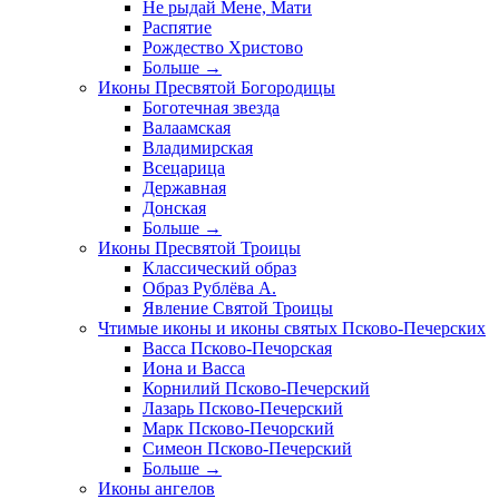
Не рыдай Мене, Мати
Распятие
Рождество Христово
Больше
→
Иконы Пресвятой Богородицы
Боготечная звезда
Валаамская
Владимирская
Всецарица
Державная
Донская
Больше
→
Иконы Пресвятой Троицы
Классический образ
Образ Рублёва А.
Явление Святой Троицы
Чтимые иконы и иконы святых Псково-Печерских
Васса Псково-Печорская
Иона и Васса
Корнилий Псково-Печерский
Лазарь Псково-Печерский
Марк Псково-Печорский
Симеон Псково-Печерский
Больше
→
Иконы ангелов