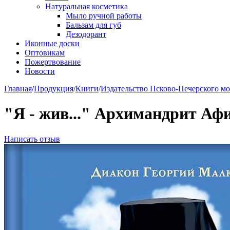
Натуральная косметика
Мыло ручной работы
Бальзам для губ
Дезодорант
Иконные доски
Оптовикам
Пожертвование
Новости
Главная
/
Продукция
/
Книги
/
Издательство Псково-Печерского м
"Я - жив..." Архимандрит Афи
Написать отзыв