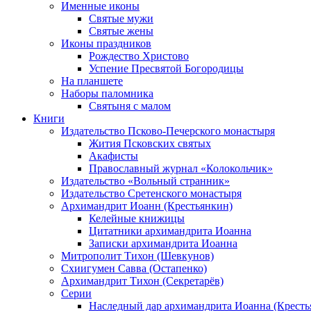
Именные иконы
Святые мужи
Святые жены
Иконы праздников
Рождество Христово
Успение Пресвятой Богородицы
На планшете
Наборы паломника
Святыня с малом
Книги
Издательство Псково-Печерского монастыря
Жития Псковских святых
Акафисты
Православный журнал «Колокольчик»
Издательство «Вольный странник»
Издательство Сретенского монастыря
Архимандрит Иоанн (Крестьянкин)
Келейные книжицы
Цитатники архимандрита Иоанна
Записки архимандрита Иоанна
Митрополит Тихон (Шевкунов)
Схиигумен Савва (Остапенко)
Архимандрит Тихон (Секретарёв)
Серии
Наследный дар архимандрита Иоанна (Кресть