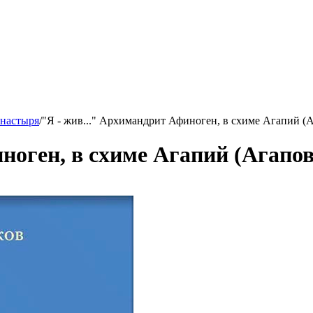
онастыря
/
"Я - жив..." Архимандрит Афиноген, в схиме Агапий (
ноген, в схиме Агапий (Агапов