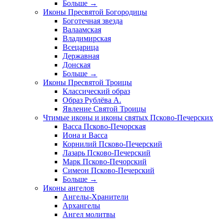
Больше
→
Иконы Пресвятой Богородицы
Боготечная звезда
Валаамская
Владимирская
Всецарица
Державная
Донская
Больше
→
Иконы Пресвятой Троицы
Классический образ
Образ Рублёва А.
Явление Святой Троицы
Чтимые иконы и иконы святых Псково-Печерских
Васса Псково-Печорская
Иона и Васса
Корнилий Псково-Печерский
Лазарь Псково-Печерский
Марк Псково-Печорский
Симеон Псково-Печерский
Больше
→
Иконы ангелов
Ангелы-Хранители
Архангелы
Ангел молитвы