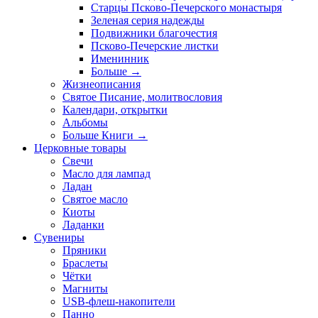
Старцы Псково-Печерского монастыря
Зеленая серия надежды
Подвижники благочестия
Псково-Печерские листки
Именинник
Больше
→
Жизнеописания
Святое Писание, молитвословия
Календари, открытки
Альбомы
Больше Книги
→
Церковные товары
Свечи
Масло для лампад
Ладан
Святое масло
Киоты
Ладанки
Сувениры
Пряники
Браслеты
Чётки
Магниты
USB-флеш-накопители
Панно