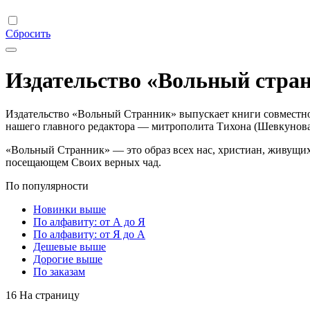
Сбросить
Издательство «Вольный стра
Издательство «Вольный Странник» выпускает книги совместно
нашего главного редактора — митрополита Тихона (Шевкунова
«Вольный Странник» — это образ всех нас, христиан, живущих
посещающем Своих верных чад.
По популярности
Новинки выше
По алфавиту: от А до Я
По алфавиту: от Я до А
Дешевые выше
Дорогие выше
По заказам
16 На страницу