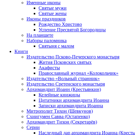
Именные иконы
Святые мужи
Святые жены
Иконы праздников
Рождество Христово
Успение Пресвятой Богородицы
На планшете
Наборы паломника
Святыня с малом
Книги
Издательство Псково-Печерского монастыря
Жития Псковских святых
Акафисты
Православный журнал «Колокольчик»
Издательство «Вольный странник»
Издательство Сретенского монастыря
Архимандрит Иоанн (Крестьянкин)
Келейные книжицы
Цитатники архимандрита Иоанна
Записки архимандрита Иоанна
Митрополит Тихон (Шевкунов)
Схиигумен Савва (Остапенко)
Архимандрит Тихон (Секретарёв)
Серии
Наследный дар архимандрита Иоанна (Кресть