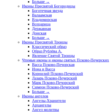
Больше
→
Иконы Пресвятой Богородицы
Боготечная звезда
Валаамская
Владимирская
Всецарица
Державная
Донская
Больше
→
Иконы Пресвятой Троицы
Классический образ
Образ Рублёва А.
Явление Святой Троицы
Чтимые иконы и иконы святых Псково-Печерских
Васса Псково-Печорская
Иона и Васса
Корнилий Псково-Печерский
Лазарь Псково-Печерский
Марк Псково-Печорский
Симеон Псково-Печерский
Больше
→
Иконы ангелов
Ангелы-Хранители
Архангелы
Ангел молитвы