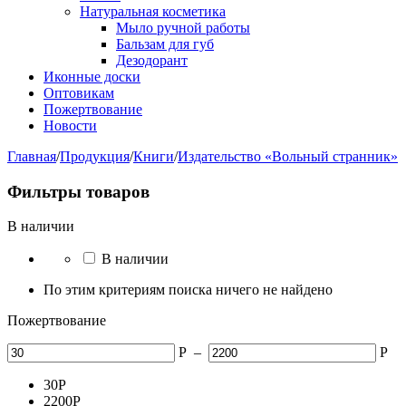
Натуральная косметика
Мыло ручной работы
Бальзам для губ
Дезодорант
Иконные доски
Оптовикам
Пожертвование
Новости
Главная
/
Продукция
/
Книги
/
Издательство «Вольный странник»
Фильтры товаров
В наличии
В наличии
По этим критериям поиска ничего не найдено
Пожертвование
Р
–
Р
30
Р
2200
Р