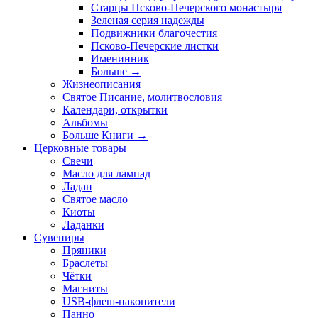
Старцы Псково-Печерского монастыря
Зеленая серия надежды
Подвижники благочестия
Псково-Печерские листки
Именинник
Больше
→
Жизнеописания
Святое Писание, молитвословия
Календари, открытки
Альбомы
Больше Книги
→
Церковные товары
Свечи
Масло для лампад
Ладан
Святое масло
Киоты
Ладанки
Сувениры
Пряники
Браслеты
Чётки
Магниты
USB-флеш-накопители
Панно