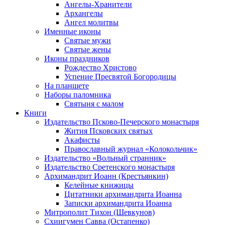
Ангелы-Хранители
Архангелы
Ангел молитвы
Именные иконы
Святые мужи
Святые жены
Иконы праздников
Рождество Христово
Успение Пресвятой Богородицы
На планшете
Наборы паломника
Святыня с малом
Книги
Издательство Псково-Печерского монастыря
Жития Псковских святых
Акафисты
Православный журнал «Колокольчик»
Издательство «Вольный странник»
Издательство Сретенского монастыря
Архимандрит Иоанн (Крестьянкин)
Келейные книжицы
Цитатники архимандрита Иоанна
Записки архимандрита Иоанна
Митрополит Тихон (Шевкунов)
Схиигумен Савва (Остапенко)