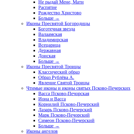
Не рыдай Мене, Мати
Распятие
Рождество Христово
Больше
→
Иконы Пресвятой Богородицы
Боготечная звезда
Валаамская
Владимирская
Всецарица
Державная
Донская
Больше
→
Иконы Пресвятой Троицы
Классический образ
Образ Рублёва А.
Явление Святой Троицы
Чтимые иконы и иконы святых Псково-Печерских
Васса Псково-Печорская
Иона и Васса
Корнилий Псково-Печерский
Лазарь Псково-Печерский
Марк Псково-Печорский
Симеон Псково-Печерский
Больше
→
Иконы ангелов