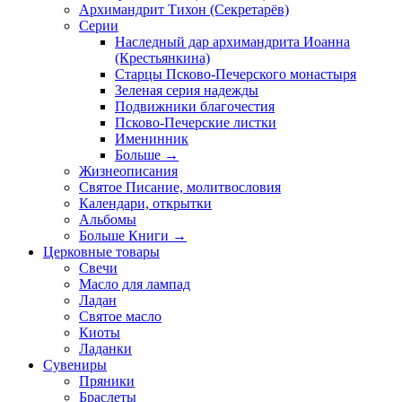
Архимандрит Тихон (Секретарёв)
Серии
Наследный дар архимандрита Иоанна
(Крестьянкина)
Старцы Псково-Печерского монастыря
Зеленая серия надежды
Подвижники благочестия
Псково-Печерские листки
Именинник
Больше
→
Жизнеописания
Святое Писание, молитвословия
Календари, открытки
Альбомы
Больше Книги
→
Церковные товары
Свечи
Масло для лампад
Ладан
Святое масло
Киоты
Ладанки
Сувениры
Пряники
Браслеты