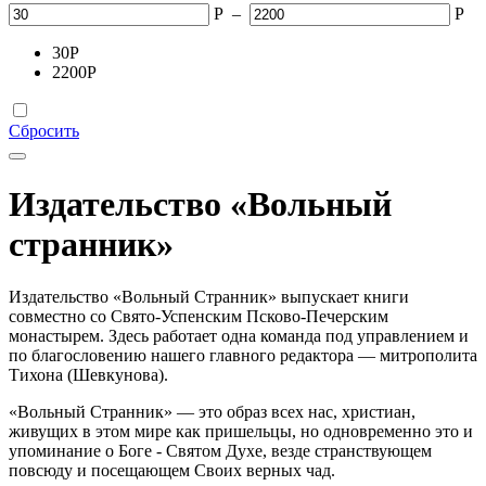
Р
–
Р
30
Р
2200
Р
Сбросить
Издательство «Вольный
странник»
Издательство «Вольный Странник» выпускает книги
совместно со Свято-Успенским Псково-Печерским
монастырем. Здесь работает одна команда под управлением и
по благословению нашего главного редактора — митрополита
Тихона (Шевкунова).
«Вольный Странник» — это образ всех нас, христиан,
живущих в этом мире как пришельцы, но одновременно это и
упоминание о Боге - Святом Духе, везде странствующем
повсюду и посещающем Своих верных чад.