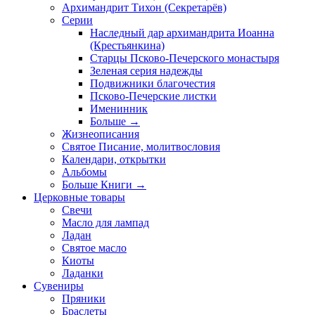
Архимандрит Тихон (Секретарёв)
Серии
Наследный дар архимандрита Иоанна
(Крестьянкина)
Старцы Псково-Печерского монастыря
Зеленая серия надежды
Подвижники благочестия
Псково-Печерские листки
Именинник
Больше
→
Жизнеописания
Святое Писание, молитвословия
Календари, открытки
Альбомы
Больше Книги
→
Церковные товары
Свечи
Масло для лампад
Ладан
Святое масло
Киоты
Ладанки
Сувениры
Пряники
Браслеты