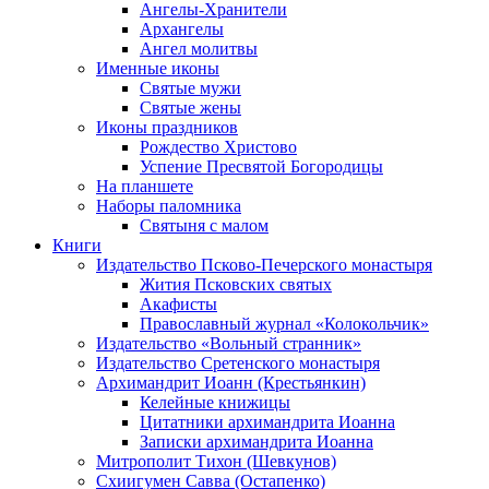
Ангелы-Хранители
Архангелы
Ангел молитвы
Именные иконы
Святые мужи
Святые жены
Иконы праздников
Рождество Христово
Успение Пресвятой Богородицы
На планшете
Наборы паломника
Святыня с малом
Книги
Издательство Псково-Печерского монастыря
Жития Псковских святых
Акафисты
Православный журнал «Колокольчик»
Издательство «Вольный странник»
Издательство Сретенского монастыря
Архимандрит Иоанн (Крестьянкин)
Келейные книжицы
Цитатники архимандрита Иоанна
Записки архимандрита Иоанна
Митрополит Тихон (Шевкунов)
Схиигумен Савва (Остапенко)