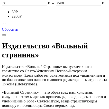
Р
–
Р
30
Р
2200
Р
Сбросить
Издательство «Вольный
странник»
Издательство «Вольный Странник» выпускает книги
совместно со Свято-Успенским Псково-Печерским
монастырем. Здесь работает одна команда под управлением и
по благословению нашего главного редактора — митрополита
Тихона (Шевкунова).
«Вольный Странник» — это образ всех нас, христиан,
живущих в этом мире как пришельцы, но одновременно это и
упоминание о Боге - Святом Духе, везде странствующем
повсюду и посещающем Своих верных чад.