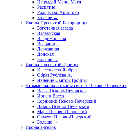
Не рыдай Мене, Мати
Распятие
Рождество Христово
Больше
→
Иконы Пресвятой Богородицы
Боготечная звезда
Валаамская
Владимирская
Всецарица
Державная
Донская
Больше
→
Иконы Пресвятой Троицы
Классический образ
Образ Рублёва А.
Явление Святой Троицы
Чтимые иконы и иконы святых Псково-Печерских
Васса Псково-Печорская
Иона и Васса
Корнилий Псково-Печерский
Лазарь Псково-Печерский
Марк Псково-Печорский
Симеон Псково-Печерский
Больше
→
Иконы ангелов