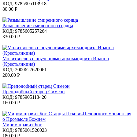
КОД:
9785905113918
80.00
Р
Размышление смиренного сердца
КОД:
9785605257264
330.00
Р
Молитвослов с поучениями архимандрита Иоанна
(Крестьянкина)
КОД:
2000627620061
200.00
Р
Преподобный старец Симеон
КОД:
9785905113420
160.00
Р
Миром правит Бог
КОД:
9785001520023
180.00
Р