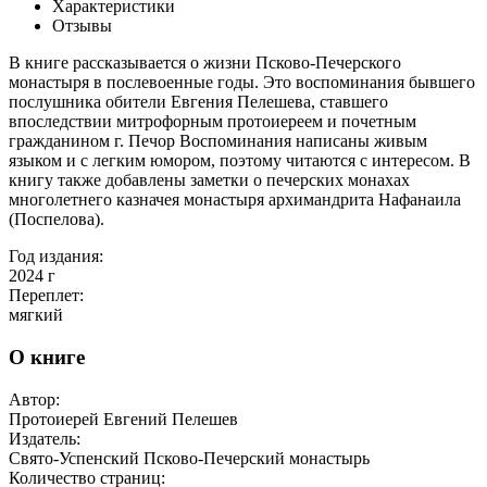
Характеристики
Отзывы
В книге рассказывается о жизни Псково-Печерского
монастыря в послевоенные годы. Это воспоминания бывшего
послушника обители Евгения Пелешева, ставшего
впоследствии митрофорным протоиереем и почетным
гражданином г. Печор Воспоминания написаны живым
языком и с легким юмором, поэтому читаются с интересом. В
книгу также добавлены заметки о печерских монахах
многолетнего казначея монастыря архимандрита Нафанаила
(Поспелова).
Год издания:
2024
г
Переплет:
мягкий
О книге
Автор:
Протоиерей Евгений Пелешев
Издатель:
Свято-Успенский Псково-Печерский монастырь
Количество страниц: