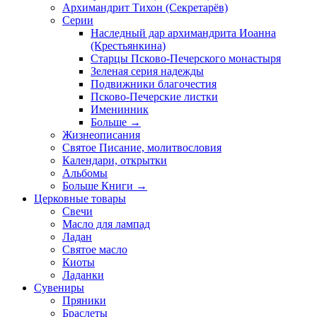
Архимандрит Тихон (Секретарёв)
Серии
Наследный дар архимандрита Иоанна
(Крестьянкина)
Старцы Псково-Печерского монастыря
Зеленая серия надежды
Подвижники благочестия
Псково-Печерские листки
Именинник
Больше
→
Жизнеописания
Святое Писание, молитвословия
Календари, открытки
Альбомы
Больше Книги
→
Церковные товары
Свечи
Масло для лампад
Ладан
Святое масло
Киоты
Ладанки
Сувениры
Пряники
Браслеты