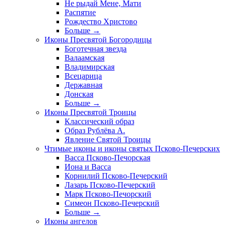
Не рыдай Мене, Мати
Распятие
Рождество Христово
Больше
→
Иконы Пресвятой Богородицы
Боготечная звезда
Валаамская
Владимирская
Всецарица
Державная
Донская
Больше
→
Иконы Пресвятой Троицы
Классический образ
Образ Рублёва А.
Явление Святой Троицы
Чтимые иконы и иконы святых Псково-Печерских
Васса Псково-Печорская
Иона и Васса
Корнилий Псково-Печерский
Лазарь Псково-Печерский
Марк Псково-Печорский
Симеон Псково-Печерский
Больше
→
Иконы ангелов