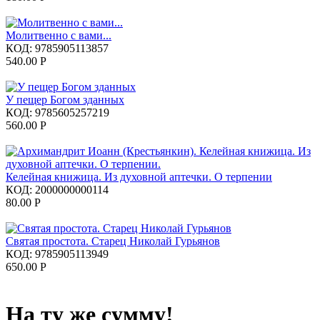
Молитвенно с вами...
КОД:
9785905113857
540.00
Р
У пещер Богом зданных
КОД:
9785605257219
560.00
Р
Келейная книжица. Из духовной аптечки. О терпении
КОД:
2000000000114
80.00
Р
Святая простота. Старец Николай Гурьянов
КОД:
9785905113949
650.00
Р
На ту же сумму!