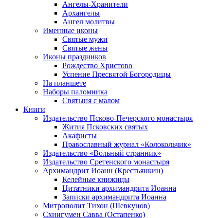
Ангелы-Хранители
Архангелы
Ангел молитвы
Именные иконы
Святые мужи
Святые жены
Иконы праздников
Рождество Христово
Успение Пресвятой Богородицы
На планшете
Наборы паломника
Святыня с малом
Книги
Издательство Псково-Печерского монастыря
Жития Псковских святых
Акафисты
Православный журнал «Колокольчик»
Издательство «Вольный странник»
Издательство Сретенского монастыря
Архимандрит Иоанн (Крестьянкин)
Келейные книжицы
Цитатники архимандрита Иоанна
Записки архимандрита Иоанна
Митрополит Тихон (Шевкунов)
Схиигумен Савва (Остапенко)