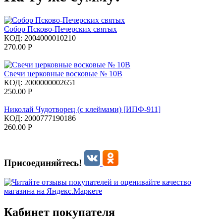
Собор Псково-Печерских святых
КОД:
2004000010210
270.00
Р
Свечи церковные восковые № 10В
КОД:
2000000002651
250.00
Р
Николай Чудотворец (с клеймами) [ИПФ-911]
КОД:
2000777190186
260.00
Р
Присоединяйтесь!
Кабинет покупателя