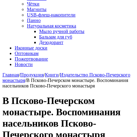
Чётки
Магниты
USB-флеш-накопители
Панно
Натуральная косметика
Мыло ручной работы
Бальзам для губ
Дезодорант
Иконные доски
Оптовикам
Пожертвование
Новости
Главная
/
Продукция
/
Книги
/
Издательство Псково-Печерского
монастыря
/
В Псково-Печерском монастыре. Воспоминания
насельников Псково-Печерского монастыря
В Псково-Печерском
монастыре. Воспоминания
насельников Псково-
Печерского монастыря