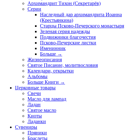
Архимандрит Тихон (Секретарёв)
Серии
Наследный дар архимандрита Иоанна
(Крестьянкина)
Старцы Псково-Печерского монастыря
Зеленая серия надежды
Подвижники благочестия
Псково-Печерские листки
Именинник
Больше
→
Жизнеописания
Святое Писание, молитвословия
Календари, открытки
Альбомы
Больше Книги
→
Церковные товары
Свечи
Масло для лампад
Ладан
Святое масло
Киоты
Ладанки
Сувениры
Пряники
Браслеты