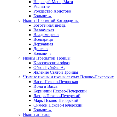
Не рыдай Мене, Мати
Распятие
Рождество Христово
Больше
→
Иконы Пресвятой Богородицы
Боготечная звезда
Валаамская
Владимирская
Всецарица
Державная
Донская
Больше
→
Иконы Пресвятой Троицы
Классический образ
Образ Рублёва А.
Явление Святой Троицы
Чтимые иконы и иконы святых Псково-Печерских
Васса Псково-Печорская
Иона и Васса
Корнилий Псково-Печерский
Лазарь Псково-Печерский
Марк Псково-Печорский
Симеон Псково-Печерский
Больше
→
Иконы ангелов