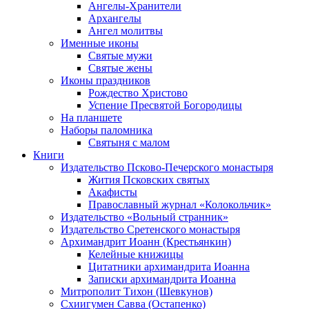
Ангелы-Хранители
Архангелы
Ангел молитвы
Именные иконы
Святые мужи
Святые жены
Иконы праздников
Рождество Христово
Успение Пресвятой Богородицы
На планшете
Наборы паломника
Святыня с малом
Книги
Издательство Псково-Печерского монастыря
Жития Псковских святых
Акафисты
Православный журнал «Колокольчик»
Издательство «Вольный странник»
Издательство Сретенского монастыря
Архимандрит Иоанн (Крестьянкин)
Келейные книжицы
Цитатники архимандрита Иоанна
Записки архимандрита Иоанна
Митрополит Тихон (Шевкунов)
Схиигумен Савва (Остапенко)