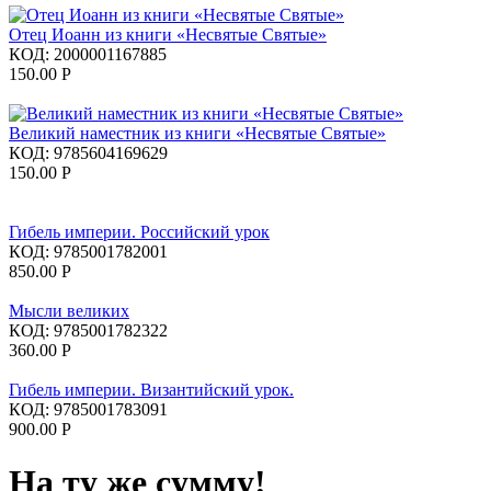
Отец Иоанн из книги «Несвятые Святые»
КОД:
2000001167885
150.00
Р
Великий наместник из книги «Несвятые Святые»
КОД:
9785604169629
150.00
Р
Гибель империи. Российский урок
КОД:
9785001782001
850.00
Р
Мысли великих
КОД:
9785001782322
360.00
Р
Гибель империи. Византийский урок.
КОД:
9785001783091
900.00
Р
На ту же сумму!