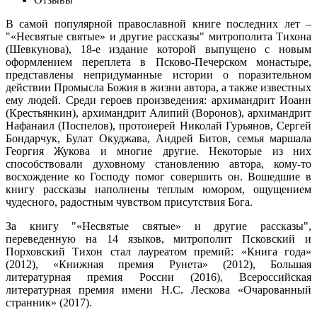
В самой популярной православной книге последних лет –
"«Несвятые святые» и другие рассказы" митрополита Тихона
(Шевкунова), 18-е издание которой выпущено с новым
оформлением переплета в Псково-Печерском монастыре,
представлены непридуманные истории о поразительном
действии Промысла Божия в жизни автора, а также известных
ему людей. Среди героев произведения: архимандрит Иоанн
(Крестьянкин), архимандрит Алипий (Воронов), архимандрит
Нафанаил (Поспелов), протоиерей Николай Гурьянов, Сергей
Бондарчук, Булат Окуджава, Андрей Битов, семья маршала
Георгия Жукова и многие другие. Некоторые из них
способствовали духовному становлению автора, кому-то
восхождение ко Господу помог совершить он. Вошедшие в
книгу рассказы наполнены теплым юмором, ощущением
чудесного, радостным чувством присутствия Бога.
За книгу "«Несвятые святые» и другие рассказы",
переведенную на 14 языков, митрополит Псковский и
Порховский Тихон стал лауреатом премий: «Книга года»
(2012), «Книжная премия Рунета» (2012), Большая
литературная премия России (2016), Всероссийская
литературная премия имени Н.С. Лескова «Очарованный
странник» (2017).