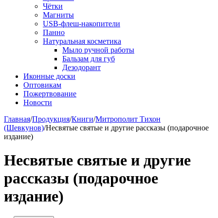
Чётки
Магниты
USB-флеш-накопители
Панно
Натуральная косметика
Мыло ручной работы
Бальзам для губ
Дезодорант
Иконные доски
Оптовикам
Пожертвование
Новости
Главная
/
Продукция
/
Книги
/
Митрополит Тихон
(Шевкунов)
/
Несвятые святые и другие рассказы (подарочное
издание)
Несвятые святые и другие
рассказы (подарочное
издание)