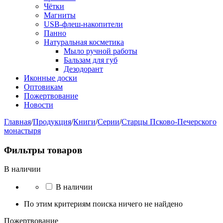
Чётки
Магниты
USB-флеш-накопители
Панно
Натуральная косметика
Мыло ручной работы
Бальзам для губ
Дезодорант
Иконные доски
Оптовикам
Пожертвование
Новости
Главная
/
Продукция
/
Книги
/
Серии
/
Старцы Псково-Печерского
монастыря
Фильтры товаров
В наличии
В наличии
По этим критериям поиска ничего не найдено
Пожертвование