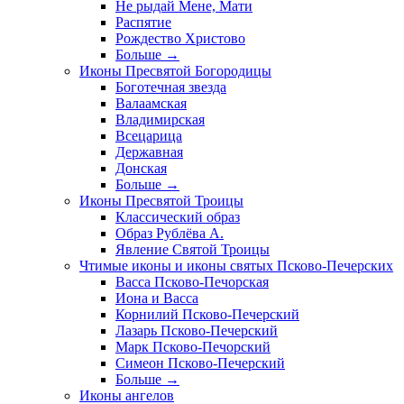
Не рыдай Мене, Мати
Распятие
Рождество Христово
Больше
→
Иконы Пресвятой Богородицы
Боготечная звезда
Валаамская
Владимирская
Всецарица
Державная
Донская
Больше
→
Иконы Пресвятой Троицы
Классический образ
Образ Рублёва А.
Явление Святой Троицы
Чтимые иконы и иконы святых Псково-Печерских
Васса Псково-Печорская
Иона и Васса
Корнилий Псково-Печерский
Лазарь Псково-Печерский
Марк Псково-Печорский
Симеон Псково-Печерский
Больше
→
Иконы ангелов