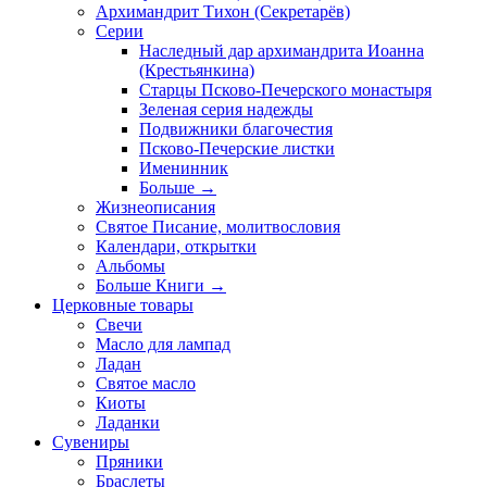
Архимандрит Тихон (Секретарёв)
Серии
Наследный дар архимандрита Иоанна
(Крестьянкина)
Старцы Псково-Печерского монастыря
Зеленая серия надежды
Подвижники благочестия
Псково-Печерские листки
Именинник
Больше
→
Жизнеописания
Святое Писание, молитвословия
Календари, открытки
Альбомы
Больше Книги
→
Церковные товары
Свечи
Масло для лампад
Ладан
Святое масло
Киоты
Ладанки
Сувениры
Пряники
Браслеты