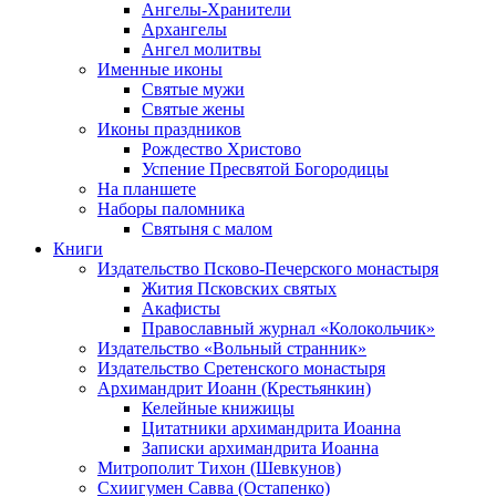
Ангелы-Хранители
Архангелы
Ангел молитвы
Именные иконы
Святые мужи
Святые жены
Иконы праздников
Рождество Христово
Успение Пресвятой Богородицы
На планшете
Наборы паломника
Святыня с малом
Книги
Издательство Псково-Печерского монастыря
Жития Псковских святых
Акафисты
Православный журнал «Колокольчик»
Издательство «Вольный странник»
Издательство Сретенского монастыря
Архимандрит Иоанн (Крестьянкин)
Келейные книжицы
Цитатники архимандрита Иоанна
Записки архимандрита Иоанна
Митрополит Тихон (Шевкунов)
Схиигумен Савва (Остапенко)