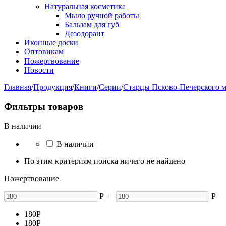
Натуральная косметика
Мыло ручной работы
Бальзам для губ
Дезодорант
Иконные доски
Оптовикам
Пожертвование
Новости
Главная
/
Продукция
/
Книги
/
Серии
/
Старцы Псково-Печерского 
Фильтры товаров
В наличии
В наличии
По этим критериям поиска ничего не найдено
Пожертвование
Р
–
Р
180
Р
180
Р