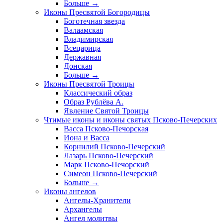
Больше
→
Иконы Пресвятой Богородицы
Боготечная звезда
Валаамская
Владимирская
Всецарица
Державная
Донская
Больше
→
Иконы Пресвятой Троицы
Классический образ
Образ Рублёва А.
Явление Святой Троицы
Чтимые иконы и иконы святых Псково-Печерских
Васса Псково-Печорская
Иона и Васса
Корнилий Псково-Печерский
Лазарь Псково-Печерский
Марк Псково-Печорский
Симеон Псково-Печерский
Больше
→
Иконы ангелов
Ангелы-Хранители
Архангелы
Ангел молитвы