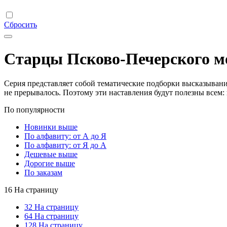
Сбросить
Старцы Псково-Печерского 
Серия представляет собой тематические подборки высказываний
не прерывалось. Поэтому эти наставления будут полезны всем: 
По популярности
Новинки выше
По алфавиту: от А до Я
По алфавиту: от Я до А
Дешевые выше
Дорогие выше
По заказам
16 На страницу
32 На страницу
64 На страницу
128 На страницу