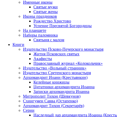
Именные иконы
Святые мужи
Святые жены
Иконы праздников
Рождество Христово
Успение Пресвятой Богородицы
На планшете
Наборы паломника
Святыня с малом
Книги
Издательство Псково-Печерского монастыря
Жития Псковских святых
Акафисты
Православный журнал «Колокольчик»
Издательство «Вольный странник»
Издательство Сретенского монастыря
Архимандрит Иоанн (Крестьянкин)
Келейные книжицы
Цитатники архимандрита Иоанна
Записки архимандрита Иоанна
Митрополит Тихон (Шевкунов)
Схиигумен Савва (Остапенко)
Архимандрит Тихон (Секретарёв)
Серии
Наследный дар архимандрита Иоанна (Кресть