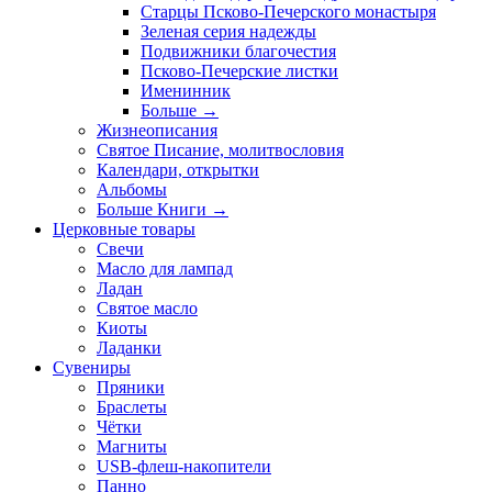
Старцы Псково-Печерского монастыря
Зеленая серия надежды
Подвижники благочестия
Псково-Печерские листки
Именинник
Больше
→
Жизнеописания
Святое Писание, молитвословия
Календари, открытки
Альбомы
Больше Книги
→
Церковные товары
Свечи
Масло для лампад
Ладан
Святое масло
Киоты
Ладанки
Сувениры
Пряники
Браслеты
Чётки
Магниты
USB-флеш-накопители
Панно