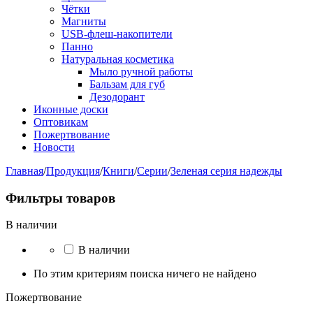
Чётки
Магниты
USB-флеш-накопители
Панно
Натуральная косметика
Мыло ручной работы
Бальзам для губ
Дезодорант
Иконные доски
Оптовикам
Пожертвование
Новости
Главная
/
Продукция
/
Книги
/
Серии
/
Зеленая серия надежды
Фильтры товаров
В наличии
В наличии
По этим критериям поиска ничего не найдено
Пожертвование