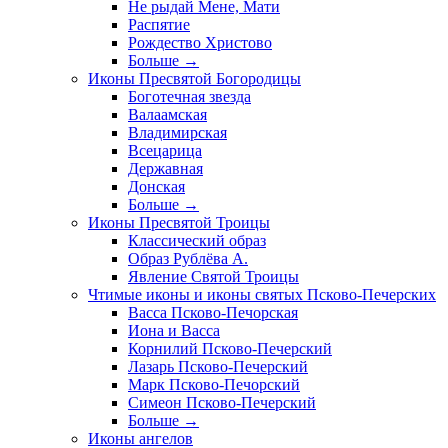
Не рыдай Мене, Мати
Распятие
Рождество Христово
Больше
→
Иконы Пресвятой Богородицы
Боготечная звезда
Валаамская
Владимирская
Всецарица
Державная
Донская
Больше
→
Иконы Пресвятой Троицы
Классический образ
Образ Рублёва А.
Явление Святой Троицы
Чтимые иконы и иконы святых Псково-Печерских
Васса Псково-Печорская
Иона и Васса
Корнилий Псково-Печерский
Лазарь Псково-Печерский
Марк Псково-Печорский
Симеон Псково-Печерский
Больше
→
Иконы ангелов