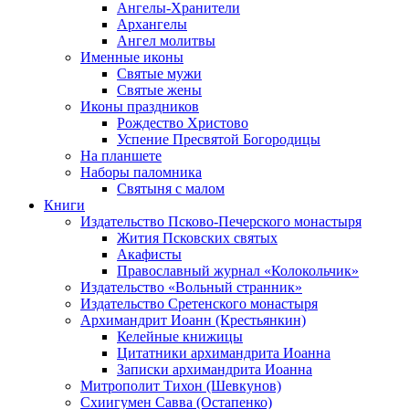
Ангелы-Хранители
Архангелы
Ангел молитвы
Именные иконы
Святые мужи
Святые жены
Иконы праздников
Рождество Христово
Успение Пресвятой Богородицы
На планшете
Наборы паломника
Святыня с малом
Книги
Издательство Псково-Печерского монастыря
Жития Псковских святых
Акафисты
Православный журнал «Колокольчик»
Издательство «Вольный странник»
Издательство Сретенского монастыря
Архимандрит Иоанн (Крестьянкин)
Келейные книжицы
Цитатники архимандрита Иоанна
Записки архимандрита Иоанна
Митрополит Тихон (Шевкунов)
Схиигумен Савва (Остапенко)