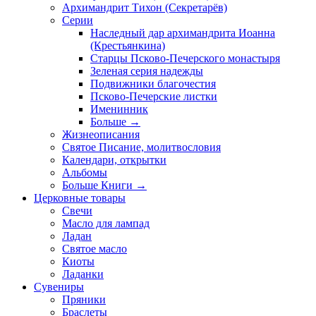
Архимандрит Тихон (Секретарёв)
Серии
Наследный дар архимандрита Иоанна
(Крестьянкина)
Старцы Псково-Печерского монастыря
Зеленая серия надежды
Подвижники благочестия
Псково-Печерские листки
Именинник
Больше
→
Жизнеописания
Святое Писание, молитвословия
Календари, открытки
Альбомы
Больше Книги
→
Церковные товары
Свечи
Масло для лампад
Ладан
Святое масло
Киоты
Ладанки
Сувениры
Пряники
Браслеты