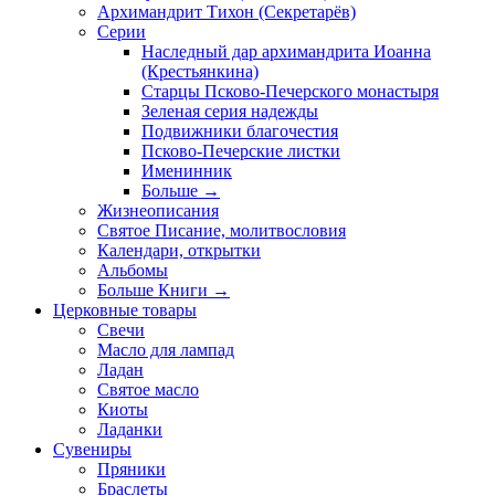
Архимандрит Тихон (Секретарёв)
Серии
Наследный дар архимандрита Иоанна
(Крестьянкина)
Старцы Псково-Печерского монастыря
Зеленая серия надежды
Подвижники благочестия
Псково-Печерские листки
Именинник
Больше
→
Жизнеописания
Святое Писание, молитвословия
Календари, открытки
Альбомы
Больше Книги
→
Церковные товары
Свечи
Масло для лампад
Ладан
Святое масло
Киоты
Ладанки
Сувениры
Пряники
Браслеты