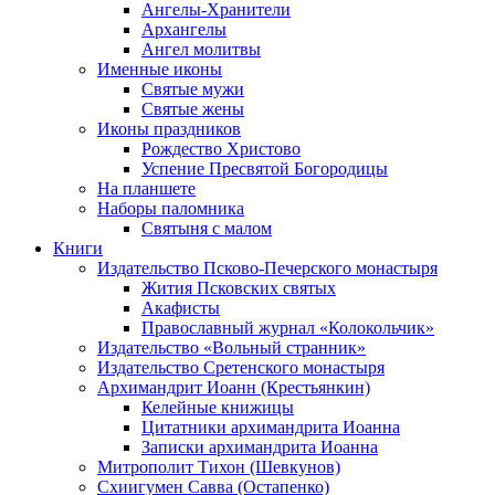
Ангелы-Хранители
Архангелы
Ангел молитвы
Именные иконы
Святые мужи
Святые жены
Иконы праздников
Рождество Христово
Успение Пресвятой Богородицы
На планшете
Наборы паломника
Святыня с малом
Книги
Издательство Псково-Печерского монастыря
Жития Псковских святых
Акафисты
Православный журнал «Колокольчик»
Издательство «Вольный странник»
Издательство Сретенского монастыря
Архимандрит Иоанн (Крестьянкин)
Келейные книжицы
Цитатники архимандрита Иоанна
Записки архимандрита Иоанна
Митрополит Тихон (Шевкунов)
Схиигумен Савва (Остапенко)