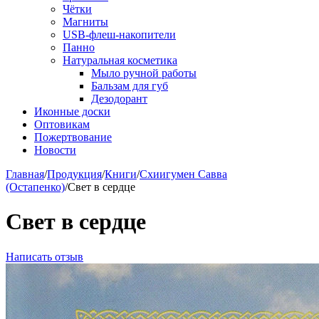
Чётки
Магниты
USB-флеш-накопители
Панно
Натуральная косметика
Мыло ручной работы
Бальзам для губ
Дезодорант
Иконные доски
Оптовикам
Пожертвование
Новости
Главная
/
Продукция
/
Книги
/
Схиигумен Савва
(Остапенко)
/
Свет в сердце
Свет в сердце
Написать отзыв