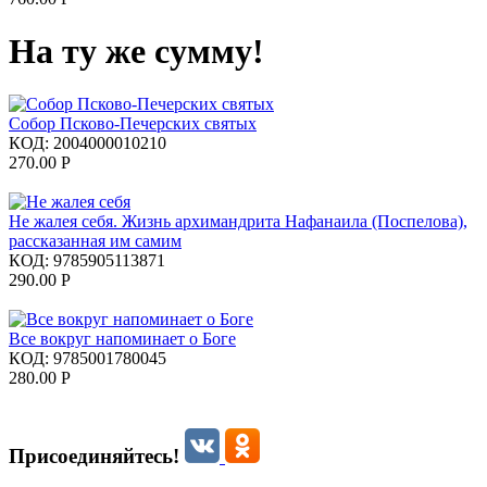
На ту же сумму!
Собор Псково-Печерских святых
КОД:
2004000010210
270.00
Р
Не жалея себя. Жизнь архимандрита Нафанаила (Поспелова),
рассказанная им самим
КОД:
9785905113871
290.00
Р
Все вокруг напоминает о Боге
КОД:
9785001780045
280.00
Р
Присоединяйтесь!