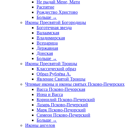
Не рыдай Мене, Мати
Распятие
Рождество Христово
Больше
→
Иконы Пресвятой Богородицы
Боготечная звезда
Валаамская
Владимирская
Всецарица
Державная
Донская
Больше
→
Иконы Пресвятой Троицы
Классический образ
Образ Рублёва А.
Явление Святой Троицы
Чтимые иконы и иконы святых Псково-Печерских
Васса Псково-Печорская
Иона и Васса
Корнилий Псково-Печерский
Лазарь Псково-Печерский
Марк Псково-Печорский
Симеон Псково-Печерский
Больше
→
Иконы ангелов