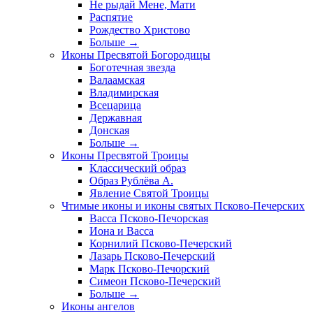
Не рыдай Мене, Мати
Распятие
Рождество Христово
Больше
→
Иконы Пресвятой Богородицы
Боготечная звезда
Валаамская
Владимирская
Всецарица
Державная
Донская
Больше
→
Иконы Пресвятой Троицы
Классический образ
Образ Рублёва А.
Явление Святой Троицы
Чтимые иконы и иконы святых Псково-Печерских
Васса Псково-Печорская
Иона и Васса
Корнилий Псково-Печерский
Лазарь Псково-Печерский
Марк Псково-Печорский
Симеон Псково-Печерский
Больше
→
Иконы ангелов