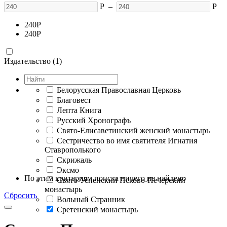
Р
–
Р
240
Р
240
Р
Издательство (1)
Белорусская Православная Церковь
Благовест
Лепта Книга
Русский Хронографъ
Свято-Елисаветинский женский монастырь
Сестричество во имя святителя Игнатия
Ставрополького
Скрижаль
Эксмо
По этим критериям поиска ничего не найдено
Свято-Успенский Псково-Печерский
монастырь
Сбросить
Вольный Странник
Сретенский монастырь