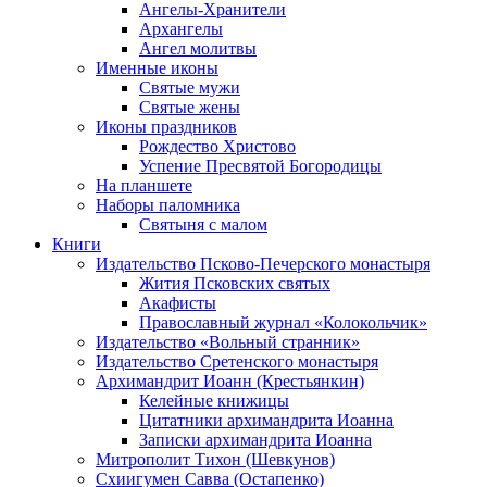
Ангелы-Хранители
Архангелы
Ангел молитвы
Именные иконы
Святые мужи
Святые жены
Иконы праздников
Рождество Христово
Успение Пресвятой Богородицы
На планшете
Наборы паломника
Святыня с малом
Книги
Издательство Псково-Печерского монастыря
Жития Псковских святых
Акафисты
Православный журнал «Колокольчик»
Издательство «Вольный странник»
Издательство Сретенского монастыря
Архимандрит Иоанн (Крестьянкин)
Келейные книжицы
Цитатники архимандрита Иоанна
Записки архимандрита Иоанна
Митрополит Тихон (Шевкунов)
Схиигумен Савва (Остапенко)