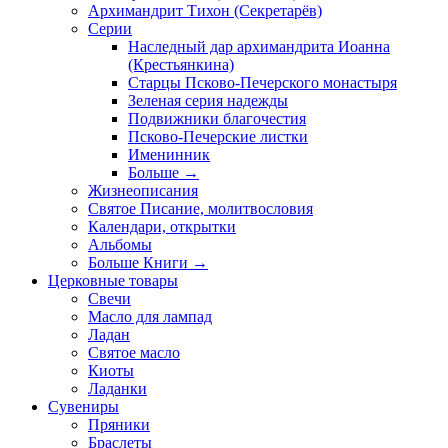
Архимандрит Тихон (Секретарёв)
Серии
Наследный дар архимандрита Иоанна
(Крестьянкина)
Старцы Псково-Печерского монастыря
Зеленая серия надежды
Подвижники благочестия
Псково-Печерские листки
Именинник
Больше
→
Жизнеописания
Святое Писание, молитвословия
Календари, открытки
Альбомы
Больше Книги
→
Церковные товары
Свечи
Масло для лампад
Ладан
Святое масло
Киоты
Ладанки
Сувениры
Пряники
Браслеты