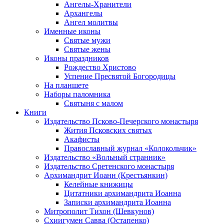
Ангелы-Хранители
Архангелы
Ангел молитвы
Именные иконы
Святые мужи
Святые жены
Иконы праздников
Рождество Христово
Успение Пресвятой Богородицы
На планшете
Наборы паломника
Святыня с малом
Книги
Издательство Псково-Печерского монастыря
Жития Псковских святых
Акафисты
Православный журнал «Колокольчик»
Издательство «Вольный странник»
Издательство Сретенского монастыря
Архимандрит Иоанн (Крестьянкин)
Келейные книжицы
Цитатники архимандрита Иоанна
Записки архимандрита Иоанна
Митрополит Тихон (Шевкунов)
Схиигумен Савва (Остапенко)