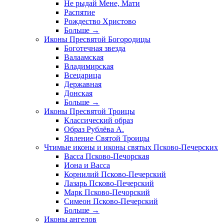
Не рыдай Мене, Мати
Распятие
Рождество Христово
Больше
→
Иконы Пресвятой Богородицы
Боготечная звезда
Валаамская
Владимирская
Всецарица
Державная
Донская
Больше
→
Иконы Пресвятой Троицы
Классический образ
Образ Рублёва А.
Явление Святой Троицы
Чтимые иконы и иконы святых Псково-Печерских
Васса Псково-Печорская
Иона и Васса
Корнилий Псково-Печерский
Лазарь Псково-Печерский
Марк Псково-Печорский
Симеон Псково-Печерский
Больше
→
Иконы ангелов