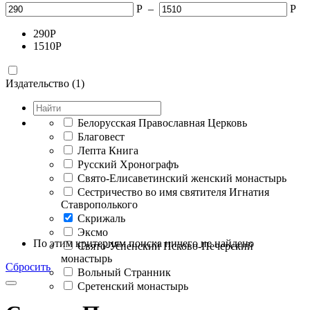
Р
–
Р
290
Р
1510
Р
Издательство (1)
Белорусская Православная Церковь
Благовест
Лепта Книга
Русский Хронографъ
Свято-Елисаветинский женский монастырь
Сестричество во имя святителя Игнатия
Ставрополького
Скрижаль
Эксмо
По этим критериям поиска ничего не найдено
Свято-Успенский Псково-Печерский
монастырь
Сбросить
Вольный Странник
Сретенский монастырь