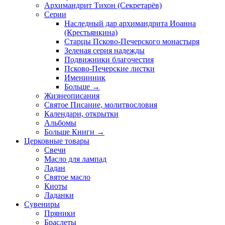
Архимандрит Тихон (Секретарёв)
Серии
Наследный дар архимандрита Иоанна
(Крестьянкина)
Старцы Псково-Печерского монастыря
Зеленая серия надежды
Подвижники благочестия
Псково-Печерские листки
Именинник
Больше
→
Жизнеописания
Святое Писание, молитвословия
Календари, открытки
Альбомы
Больше Книги
→
Церковные товары
Свечи
Масло для лампад
Ладан
Святое масло
Киоты
Ладанки
Сувениры
Пряники
Браслеты