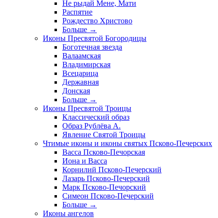
Не рыдай Мене, Мати
Распятие
Рождество Христово
Больше
→
Иконы Пресвятой Богородицы
Боготечная звезда
Валаамская
Владимирская
Всецарица
Державная
Донская
Больше
→
Иконы Пресвятой Троицы
Классический образ
Образ Рублёва А.
Явление Святой Троицы
Чтимые иконы и иконы святых Псково-Печерских
Васса Псково-Печорская
Иона и Васса
Корнилий Псково-Печерский
Лазарь Псково-Печерский
Марк Псково-Печорский
Симеон Псково-Печерский
Больше
→
Иконы ангелов