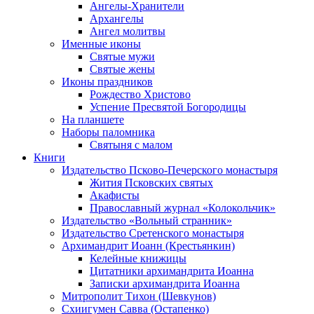
Ангелы-Хранители
Архангелы
Ангел молитвы
Именные иконы
Святые мужи
Святые жены
Иконы праздников
Рождество Христово
Успение Пресвятой Богородицы
На планшете
Наборы паломника
Святыня с малом
Книги
Издательство Псково-Печерского монастыря
Жития Псковских святых
Акафисты
Православный журнал «Колокольчик»
Издательство «Вольный странник»
Издательство Сретенского монастыря
Архимандрит Иоанн (Крестьянкин)
Келейные книжицы
Цитатники архимандрита Иоанна
Записки архимандрита Иоанна
Митрополит Тихон (Шевкунов)
Схиигумен Савва (Остапенко)