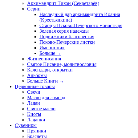
Архимандрит Тихон (Секретарёв)
Серии
Наследный дар архимандрита Иоанна
(Крестьянкина)
Старцы Псково-Печерского монастыря
Зеленая серия надежды
Подвижники благочестия
Псково-Печерские листки
Именинник
Больше
→
Жизнеописания
Святое Писание, молитвословия
Календари, открытки
Альбомы
Больше Книги
→
Церковные товары
Свечи
Масло для лампад
Ладан
Святое масло
Киоты
Ладанки
Сувениры
Пряники
Браслеты