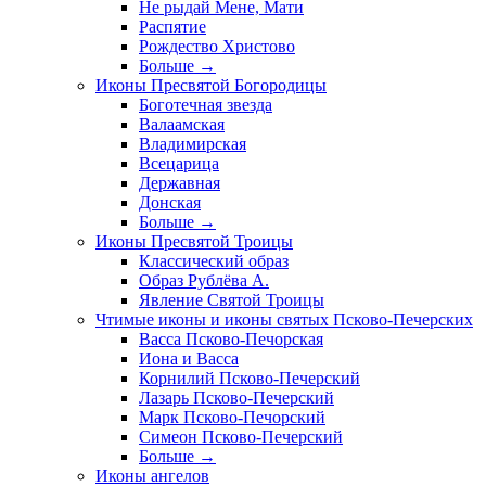
Не рыдай Мене, Мати
Распятие
Рождество Христово
Больше
→
Иконы Пресвятой Богородицы
Боготечная звезда
Валаамская
Владимирская
Всецарица
Державная
Донская
Больше
→
Иконы Пресвятой Троицы
Классический образ
Образ Рублёва А.
Явление Святой Троицы
Чтимые иконы и иконы святых Псково-Печерских
Васса Псково-Печорская
Иона и Васса
Корнилий Псково-Печерский
Лазарь Псково-Печерский
Марк Псково-Печорский
Симеон Псково-Печерский
Больше
→
Иконы ангелов