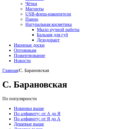
Чётки
Магниты
USB-флеш-накопители
Панно
Натуральная косметика
Мыло ручной работы
Бальзам для губ
Дезодорант
Иконные доски
Оптовикам
Пожертвование
Новости
Главная
/
С. Барановская
С. Барановская
По популярности
Новинки выше
По алфавиту: от А до Я
По алфавиту: от Я до А
Дешевые выше