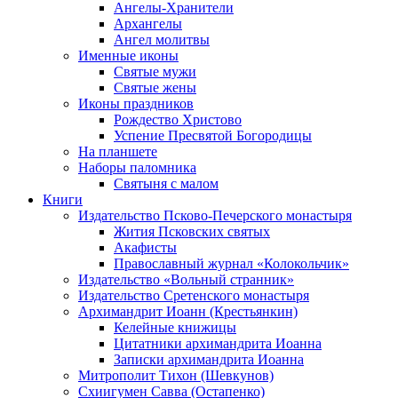
Ангелы-Хранители
Архангелы
Ангел молитвы
Именные иконы
Святые мужи
Святые жены
Иконы праздников
Рождество Христово
Успение Пресвятой Богородицы
На планшете
Наборы паломника
Святыня с малом
Книги
Издательство Псково-Печерского монастыря
Жития Псковских святых
Акафисты
Православный журнал «Колокольчик»
Издательство «Вольный странник»
Издательство Сретенского монастыря
Архимандрит Иоанн (Крестьянкин)
Келейные книжицы
Цитатники архимандрита Иоанна
Записки архимандрита Иоанна
Митрополит Тихон (Шевкунов)
Схиигумен Савва (Остапенко)