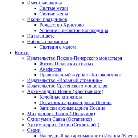
Именные иконы
Святые мужи
Святые жены
Иконы праздников
Рождество Христово
Успение Пресвятой Богородицы
На планшете
Наборы паломника
Святыня с малом
Книги
Издательство Псково-Печерского монастыря
Жития Псковских святых
Акафисты
Православный журнал «Колокольчик»
Издательство «Вольный странник»
Издательство Сретенского монастыря
Архимандрит Иоанн (Крестьянкин)
Келейные книжицы
Цитатники архимандрита Иоанна
Записки архимандрита Иоанна
Митрополит Тихон (Шевкунов)
Схиигумен Савва (Остапенко)
Архимандрит Тихон (Секретарёв)
Серии
Наследный дар архимандрита Иоанна (Кресть