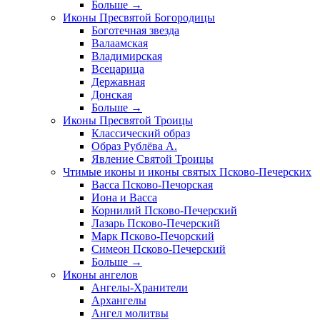
Больше
→
Иконы Пресвятой Богородицы
Боготечная звезда
Валаамская
Владимирская
Всецарица
Державная
Донская
Больше
→
Иконы Пресвятой Троицы
Классический образ
Образ Рублёва А.
Явление Святой Троицы
Чтимые иконы и иконы святых Псково-Печерских
Васса Псково-Печорская
Иона и Васса
Корнилий Псково-Печерский
Лазарь Псково-Печерский
Марк Псково-Печорский
Симеон Псково-Печерский
Больше
→
Иконы ангелов
Ангелы-Хранители
Архангелы
Ангел молитвы