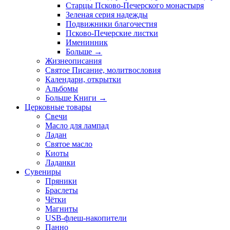
Старцы Псково-Печерского монастыря
Зеленая серия надежды
Подвижники благочестия
Псково-Печерские листки
Именинник
Больше
→
Жизнеописания
Святое Писание, молитвословия
Календари, открытки
Альбомы
Больше Книги
→
Церковные товары
Свечи
Масло для лампад
Ладан
Святое масло
Киоты
Ладанки
Сувениры
Пряники
Браслеты
Чётки
Магниты
USB-флеш-накопители
Панно