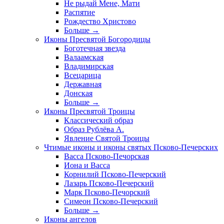
Не рыдай Мене, Мати
Распятие
Рождество Христово
Больше
→
Иконы Пресвятой Богородицы
Боготечная звезда
Валаамская
Владимирская
Всецарица
Державная
Донская
Больше
→
Иконы Пресвятой Троицы
Классический образ
Образ Рублёва А.
Явление Святой Троицы
Чтимые иконы и иконы святых Псково-Печерских
Васса Псково-Печорская
Иона и Васса
Корнилий Псково-Печерский
Лазарь Псково-Печерский
Марк Псково-Печорский
Симеон Псково-Печерский
Больше
→
Иконы ангелов