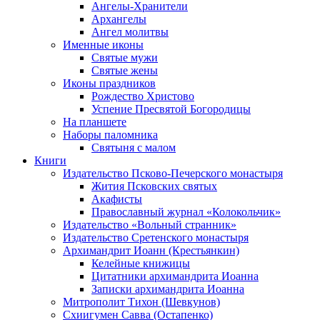
Ангелы-Хранители
Архангелы
Ангел молитвы
Именные иконы
Святые мужи
Святые жены
Иконы праздников
Рождество Христово
Успение Пресвятой Богородицы
На планшете
Наборы паломника
Святыня с малом
Книги
Издательство Псково-Печерского монастыря
Жития Псковских святых
Акафисты
Православный журнал «Колокольчик»
Издательство «Вольный странник»
Издательство Сретенского монастыря
Архимандрит Иоанн (Крестьянкин)
Келейные книжицы
Цитатники архимандрита Иоанна
Записки архимандрита Иоанна
Митрополит Тихон (Шевкунов)
Схиигумен Савва (Остапенко)