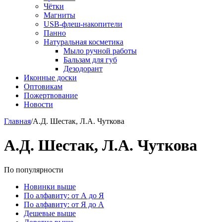
Чётки
Магниты
USB-флеш-накопители
Панно
Натуральная косметика
Мыло ручной работы
Бальзам для губ
Дезодорант
Иконные доски
Оптовикам
Пожертвование
Новости
Главная
/
А.Д. Шестак, Л.А. Чуткова
А.Д. Шестак, Л.А. Чуткова
По популярности
Новинки выше
По алфавиту: от А до Я
По алфавиту: от Я до А
Дешевые выше