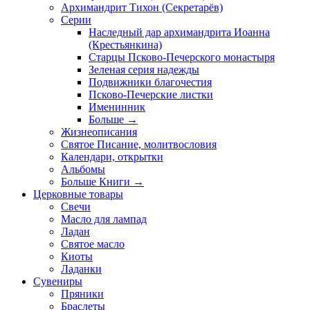
Архимандрит Тихон (Секретарёв)
Серии
Наследный дар архимандрита Иоанна
(Крестьянкина)
Старцы Псково-Печерского монастыря
Зеленая серия надежды
Подвижники благочестия
Псково-Печерские листки
Именинник
Больше
→
Жизнеописания
Святое Писание, молитвословия
Календари, открытки
Альбомы
Больше Книги
→
Церковные товары
Свечи
Масло для лампад
Ладан
Святое масло
Киоты
Ладанки
Сувениры
Пряники
Браслеты