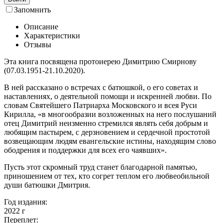
Запомнить
Описание
Характеристики
Отзывы
Эта книга посвящена протоиерею Димитрию Смирнову
(07.03.1951-21.10.2020).
В ней рассказано о встречах с батюшкой, о его советах и
наставлениях, о деятельной помощи и искренней любви. По
словам Святейшего Патриарха Московского и всея Руси
Кирилла, «в многообразии возложенных на него послушаний
отец Димитрий неизменно стремился являть себя добрым и
любящим пастырем, с дерзновением и сердечной простотой
возвещающим людям евангельские истины, находящим слово
ободрения и поддержки для всех его чаявших».
Пусть этот скромный труд станет благодарной памятью,
приношением от тех, кто согрет теплом его любвеобильной
души батюшки Дмитрия.
Год издания:
2022
г
Переплет: