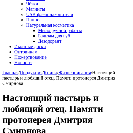
Чётки
Магниты
USB-флеш-накопители
Панно
Натуральная косметика
Мыло ручной работы
Бальзам для губ
Дезодорант
Иконные доски
Оптовикам
Пожертвование
Новости
Главная
/
Продукция
/
Книги
/
Жизнеописания
/
Настоящий
пастырь и любящий отец. Памяти протоиерея Дмитрия
Смирнова
Настоящий пастырь и
любящий отец. Памяти
протоиерея Дмитрия
Смирнова