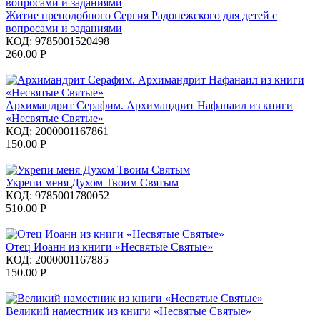
Житие преподобного Сергия Радонежского для детей с
вопросами и заданиями
КОД:
9785001520498
260.00
Р
Архимандрит Серафим. Архимандрит Нафанаил из книги
«Несвятые Святые»
КОД:
2000001167861
150.00
Р
Укрепи меня Духом Твоим Святым
КОД:
9785001780052
510.00
Р
Отец Иоанн из книги «Несвятые Святые»
КОД:
2000001167885
150.00
Р
Великий наместник из книги «Несвятые Святые»