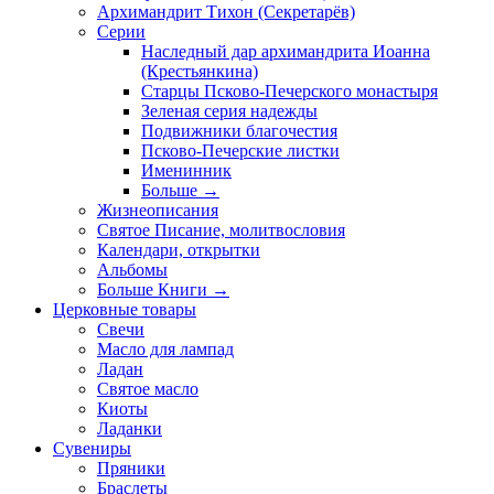
Архимандрит Тихон (Секретарёв)
Серии
Наследный дар архимандрита Иоанна
(Крестьянкина)
Старцы Псково-Печерского монастыря
Зеленая серия надежды
Подвижники благочестия
Псково-Печерские листки
Именинник
Больше
→
Жизнеописания
Святое Писание, молитвословия
Календари, открытки
Альбомы
Больше Книги
→
Церковные товары
Свечи
Масло для лампад
Ладан
Святое масло
Киоты
Ладанки
Сувениры
Пряники
Браслеты