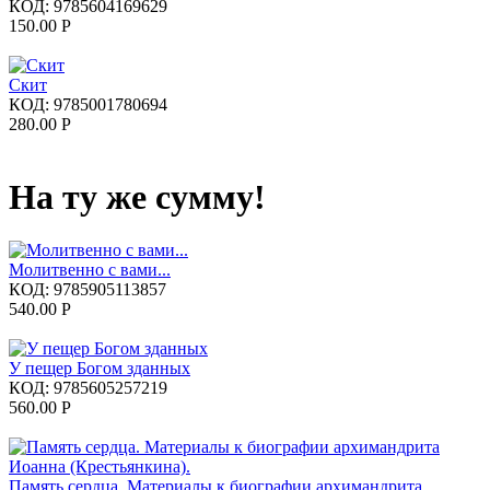
КОД:
9785604169629
150.00
Р
Скит
КОД:
9785001780694
280.00
Р
На ту же сумму!
Молитвенно с вами...
КОД:
9785905113857
540.00
Р
У пещер Богом зданных
КОД:
9785605257219
560.00
Р
Память сердца. Материалы к биографии архимандрита