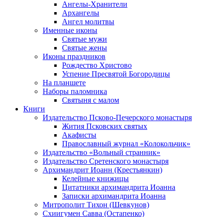
Ангелы-Хранители
Архангелы
Ангел молитвы
Именные иконы
Святые мужи
Святые жены
Иконы праздников
Рождество Христово
Успение Пресвятой Богородицы
На планшете
Наборы паломника
Святыня с малом
Книги
Издательство Псково-Печерского монастыря
Жития Псковских святых
Акафисты
Православный журнал «Колокольчик»
Издательство «Вольный странник»
Издательство Сретенского монастыря
Архимандрит Иоанн (Крестьянкин)
Келейные книжицы
Цитатники архимандрита Иоанна
Записки архимандрита Иоанна
Митрополит Тихон (Шевкунов)
Схиигумен Савва (Остапенко)