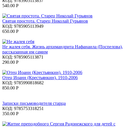
КОД:
9785905113857
540.00
Р
Святая простота. Старец Николай Гурьянов
КОД:
9785905113949
650.00
Р
Не жалея себя. Жизнь архимандрита Нафанаила (Поспелова),
рассказанная им самим
КОД:
9785905113871
290.00
Р
Отец Иоанн (Крестьянкин). 1910-2006
КОД:
9785990818682
850.00
Р
Записки письмоводителя старца
КОД:
9785753318251
350.00
Р