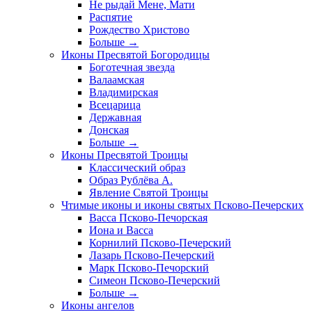
Не рыдай Мене, Мати
Распятие
Рождество Христово
Больше
→
Иконы Пресвятой Богородицы
Боготечная звезда
Валаамская
Владимирская
Всецарица
Державная
Донская
Больше
→
Иконы Пресвятой Троицы
Классический образ
Образ Рублёва А.
Явление Святой Троицы
Чтимые иконы и иконы святых Псково-Печерских
Васса Псково-Печорская
Иона и Васса
Корнилий Псково-Печерский
Лазарь Псково-Печерский
Марк Псково-Печорский
Симеон Псково-Печерский
Больше
→
Иконы ангелов