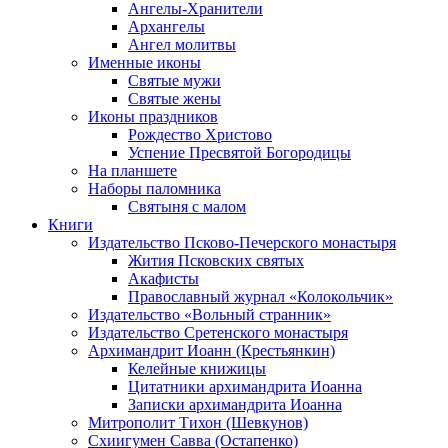
Ангелы-Хранители
Архангелы
Ангел молитвы
Именные иконы
Святые мужи
Святые жены
Иконы праздников
Рождество Христово
Успение Пресвятой Богородицы
На планшете
Наборы паломника
Святыня с малом
Книги
Издательство Псково-Печерского монастыря
Жития Псковских святых
Акафисты
Православный журнал «Колокольчик»
Издательство «Вольный странник»
Издательство Сретенского монастыря
Архимандрит Иоанн (Крестьянкин)
Келейные книжицы
Цитатники архимандрита Иоанна
Записки архимандрита Иоанна
Митрополит Тихон (Шевкунов)
Схиигумен Савва (Остапенко)