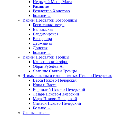
Не рыдай Мене, Мати
Распятие
Рождество Христово
Больше
→
Иконы Пресвятой Богородицы
Боготечная звезда
Валаамская
Владимирская
Всецарица
Державная
Донская
Больше
→
Иконы Пресвятой Троицы
Классический образ
Образ Рублёва А.
Явление Святой Троицы
Чтимые иконы и иконы святых Псково-Печерских
Васса Псково-Печорская
Иона и Васса
Корнилий Псково-Печерский
Лазарь Псково-Печерский
Марк Псково-Печорский
Симеон Псково-Печерский
Больше
→
Иконы ангелов