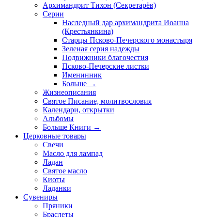
Архимандрит Тихон (Секретарёв)
Серии
Наследный дар архимандрита Иоанна
(Крестьянкина)
Старцы Псково-Печерского монастыря
Зеленая серия надежды
Подвижники благочестия
Псково-Печерские листки
Именинник
Больше
→
Жизнеописания
Святое Писание, молитвословия
Календари, открытки
Альбомы
Больше Книги
→
Церковные товары
Свечи
Масло для лампад
Ладан
Святое масло
Киоты
Ладанки
Сувениры
Пряники
Браслеты