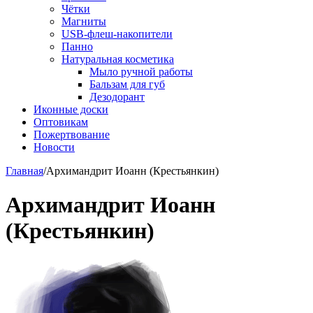
Чётки
Магниты
USB-флеш-накопители
Панно
Натуральная косметика
Мыло ручной работы
Бальзам для губ
Дезодорант
Иконные доски
Оптовикам
Пожертвование
Новости
Главная
/
Архимандрит Иоанн (Крестьянкин)
Архимандрит Иоанн
(Крестьянкин)