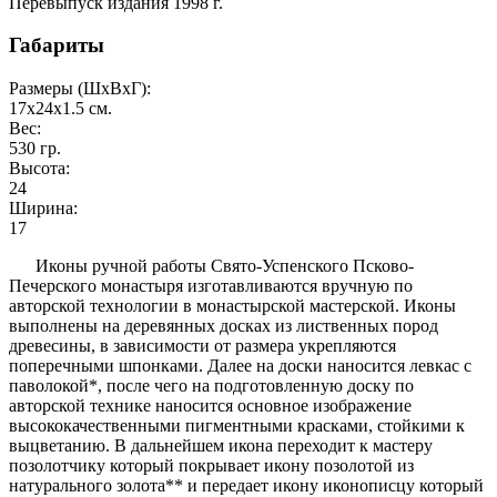
Перевыпуск издания 1998 г.
Габариты
Размеры (ШxВxГ):
17x24x1.5
см.
Вес:
530
гр.
Высота:
24
Ширина:
17
Иконы ручной работы Свято-Успенского Псково-
Печерского монастыря изготавливаются вручную по
авторской технологии в монастырской мастерской. Иконы
выполнены на деревянных досках из лиственных пород
древесины, в зависимости от размера укрепляются
поперечными шпонками. Далее на доски наносится левкас с
паволокой*, после чего на подготовленную доску по
авторской технике наносится основное изображение
высококачественными пигментными красками, стойкими к
выцветанию. В дальнейшем икона переходит к мастеру
позолотчику который покрывает икону позолотой из
натурального золота** и передает икону иконописцу который