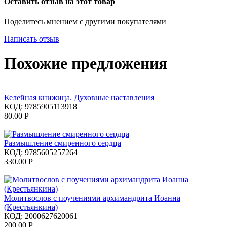
Оставить отзыв на этот товар
Поделитесь мнением с другими покупателями
Написать отзыв
Похожие предложения
Келейная книжица. Духовные наставления
КОД:
9785905113918
80.00
Р
Размышление смиренного сердца
КОД:
9785605257264
330.00
Р
Молитвослов с поучениями архимандрита Иоанна
(Крестьянкина)
КОД:
2000627620061
200.00
Р