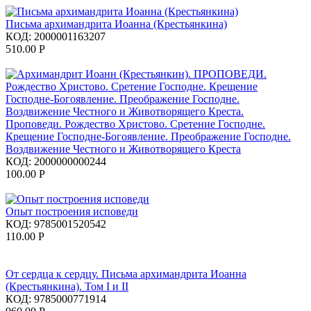
Письма архимандрита Иоанна (Крестьянкина)
КОД:
2000001163207
510.00
Р
Проповеди. Рождество Христово. Сретение Господне.
Крещение Господне-Богоявление. Преображение Господне.
Воздвижение Честного и Животворящего Креста
КОД:
2000000000244
100.00
Р
Опыт построения исповеди
КОД:
9785001520542
110.00
Р
От сердца к сердцу. Письма архимандрита Иоанна
(Крестьянкина). Том I и II
КОД:
9785000771914