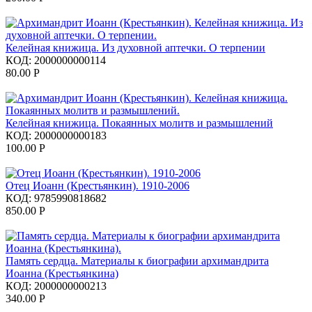
Келейная книжица. Из духовной аптечки. О терпении
КОД:
2000000000114
80.00
Р
Келейная книжица. Покаянных молитв и размышлений
КОД:
2000000000183
100.00
Р
Отец Иоанн (Крестьянкин). 1910-2006
КОД:
9785990818682
850.00
Р
Память сердца. Материалы к биографии архимандрита
Иоанна (Крестьянкина)
КОД:
2000000000213
340.00
Р