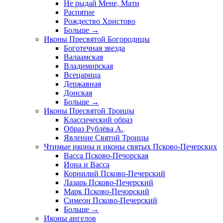
Не рыдай Мене, Мати
Распятие
Рождество Христово
Больше
→
Иконы Пресвятой Богородицы
Боготечная звезда
Валаамская
Владимирская
Всецарица
Державная
Донская
Больше
→
Иконы Пресвятой Троицы
Классический образ
Образ Рублёва А.
Явление Святой Троицы
Чтимые иконы и иконы святых Псково-Печерских
Васса Псково-Печорская
Иона и Васса
Корнилий Псково-Печерский
Лазарь Псково-Печерский
Марк Псково-Печорский
Симеон Псково-Печерский
Больше
→
Иконы ангелов