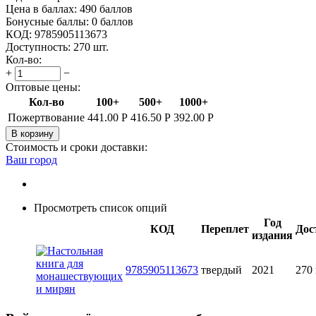
Цена в баллах:
490 баллов
Бонусные баллы:
0 баллов
КОД:
9785905113673
Доступность:
270 шт.
Кол-во:
+
−
Оптовые цены:
Кол-во
100+
500+
1000+
Пожертвование
441.00
Р
416.50
Р
392.00
Р
В корзину
Стоимость и сроки доставки:
Ваш город
Просмотреть список опций
Год
КОД
Переплет
Дос
издания
9785905113673
твердый
2021
270 