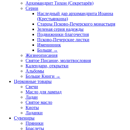
Архимандрит Тихон (Секретарёв)
Серии
Наследный дар архимандрита Иоанна
(Крестьянкина)
Старцы Псково-Печерского монастыря
Зеленая серия надежды
Подвижники благочестия
Псково-Печерские листки
Именинник
Больше
→
Жизнеописания
Святое Писание, молитвословия
Календари, открытки
Альбомы
Больше Книги
→
Церковные товары
Свечи
Масло для лампад
Ладан
Святое масло
Киоты
Ладанки
Сувениры
Пряники
Браслеты