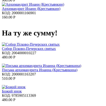
960.00
Р
Архимандрит Иоанн (Крестьянкин)
КОД:
2000001166901
160.00
Р
На ту же сумму!
Собор Псково-Печерских святых
КОД:
2004000010227
480.00
Р
Письма архимандрита Иоанна (Крестьянкина)
КОД:
2000001163207
510.00
Р
Божий инок
КОД:
9785905113369
480.00
Р