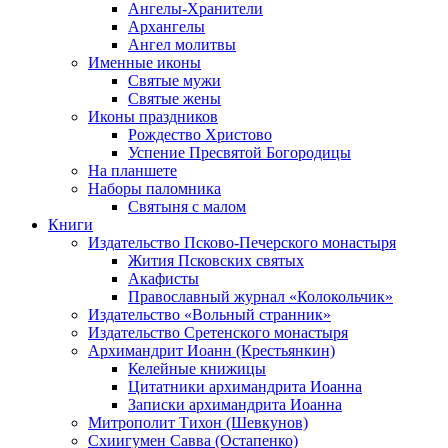
Ангелы-Хранители
Архангелы
Ангел молитвы
Именные иконы
Святые мужи
Святые жены
Иконы праздников
Рождество Христово
Успение Пресвятой Богородицы
На планшете
Наборы паломника
Святыня с малом
Книги
Издательство Псково-Печерского монастыря
Жития Псковских святых
Акафисты
Православный журнал «Колокольчик»
Издательство «Вольный странник»
Издательство Сретенского монастыря
Архимандрит Иоанн (Крестьянкин)
Келейные книжицы
Цитатники архимандрита Иоанна
Записки архимандрита Иоанна
Митрополит Тихон (Шевкунов)
Схиигумен Савва (Остапенко)