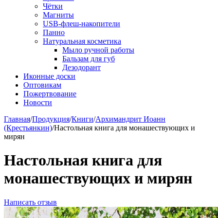
Чётки
Магниты
USB-флеш-накопители
Панно
Натуральная косметика
Мыло ручной работы
Бальзам для губ
Дезодорант
Иконные доски
Оптовикам
Пожертвование
Новости
Главная
/
Продукция
/
Книги
/
Архимандрит Иоанн
(Крестьянкин)
/
Настольная книга для монашествующих и
мирян
Настольная книга для
монашествующих и мирян
Написать отзыв