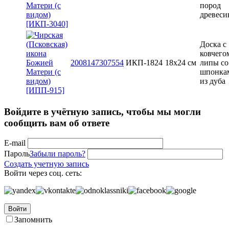
пород
древес
Доска с
ковчего
2008147307554
ИКП-1824
18x24 см
липы со
шпонка
из дуба
Войдите в учётную запись, чтобы мы могли
сообщить вам об ответе
E-mail
Пароль
Забыли пароль?
Создать учетную запись
Войти через соц. сеть:
Войти
Запомнить