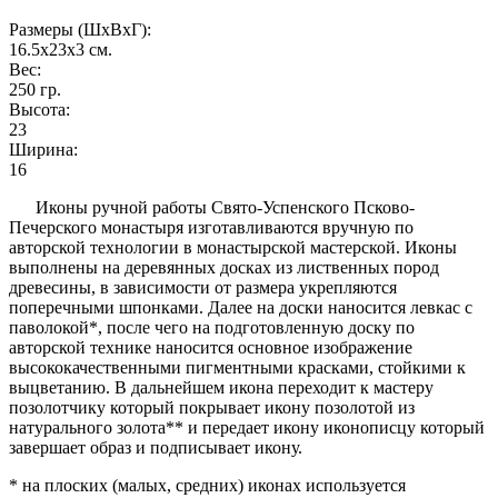
Размеры (ШxВxГ):
16.5х23х3
см.
Вес:
250
гр.
Высота:
23
Ширина:
16
Иконы ручной работы Свято-Успенского Псково-
Печерского монастыря изготавливаются вручную по
авторской технологии в монастырской мастерской. Иконы
выполнены на деревянных досках из лиственных пород
древесины, в зависимости от размера укрепляются
поперечными шпонками. Далее на доски наносится левкас с
паволокой*, после чего на подготовленную доску по
авторской технике наносится основное изображение
высококачественными пигментными красками, стойкими к
выцветанию. В дальнейшем икона переходит к мастеру
позолотчику который покрывает икону позолотой из
натурального золота** и передает икону иконописцу который
завершает образ и подписывает икону.
* на плоских (малых, средних) иконах используется