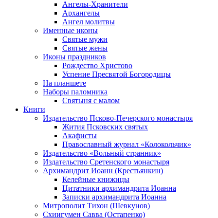
Ангелы-Хранители
Архангелы
Ангел молитвы
Именные иконы
Святые мужи
Святые жены
Иконы праздников
Рождество Христово
Успение Пресвятой Богородицы
На планшете
Наборы паломника
Святыня с малом
Книги
Издательство Псково-Печерского монастыря
Жития Псковских святых
Акафисты
Православный журнал «Колокольчик»
Издательство «Вольный странник»
Издательство Сретенского монастыря
Архимандрит Иоанн (Крестьянкин)
Келейные книжицы
Цитатники архимандрита Иоанна
Записки архимандрита Иоанна
Митрополит Тихон (Шевкунов)
Схиигумен Савва (Остапенко)