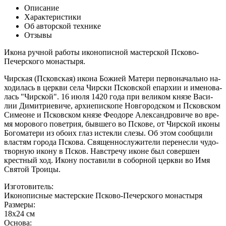
Описание
Характеристики
Об авторской технике
Отзывы
Икона ручной работы иконописной мастерской Псково-
Печерского монастыря.
Чир­ская (Псков­ская) ико­на Бо­жи­ей Ма­те­ри пер­во­на­чаль­но на­
хо­ди­лась в церк­ви се­ла Чир­ски Псков­ской епар­хии и име­но­ва­
лась "Чир­ской". 16 июля 1420 го­да при ве­ли­ком кня­зе Ва­си­
лии Ди­мит­ри­е­ви­че, ар­хи­епи­ско­пе Нов­го­род­ском и Псков­ском
Си­меоне и Псков­ском кня­зе Фе­о­до­ре Алек­сан­дро­ви­че во вре­
мя мо­ро­во­го по­вет­рия, быв­ше­го во Пско­ве, от Чир­ской ико­ны
Бо­го­ма­те­ри из обо­их глаз ис­тек­ли сле­зы. Об этом со­об­щи­ли
вла­стям го­ро­да Пско­ва. Свя­щен­но­слу­жи­те­ли пе­ре­нес­ли чу­до­
твор­ную ико­ну в Псков. На­встре­чу иконе был со­вер­шен
крест­ный ход. Ико­ну по­ста­ви­ли в со­бор­ной церк­ви во Имя
Свя­той Тро­и­цы.
Изготовитель:
Иконописные мастерские Псково-Печерского монастыря
Размеры:
18x24 см
Основа: