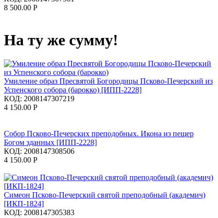
8 500.00
Р
На ту же сумму!
Умиление образ Пресвятой Богородицы Псково-Печерский из
Успенского собора (барокко) [ИПП-2228]
КОД:
2008147307219
4 150.00
Р
Собор Псково-Печерских преподобных. Икона из пещер
Богом зданных [ИПП-2228]
КОД:
2008147308506
4 150.00
Р
Симеон Псково-Печерский святой преподобный (академич)
[ИКП-1824]
КОД:
2008147305383