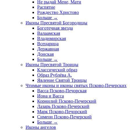
Не рыдай Мене, Мати
Распятие
Рождество Христово
Больше
→
Иконы Пресвятой Богородицы
Боготечная звезда
Валаамская
Владимирская
Всецарица
Державная
Донская
Больше
→
Иконы Пресвятой Троицы
Классический образ
Образ Рублёва А.
Явление Святой Троицы
Чтимые иконы и иконы святых Псково-Печерских
Васса Псково-Печорская
Иона и Васса
Корнилий Псково-Печерский
Лазарь Псково-Печерский
Марк Псково-Печорский
Симеон Псково-Печерский
Больше
→
Иконы ангелов