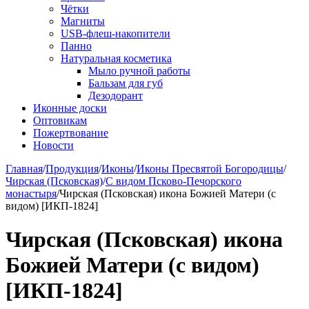
Чётки
Магниты
USB-флеш-накопители
Панно
Натуральная косметика
Мыло ручной работы
Бальзам для губ
Дезодорант
Иконные доски
Оптовикам
Пожертвование
Новости
Главная
/
Продукция
/
Иконы
/
Иконы Пресвятой Богородицы
/
Чирская (Псковская)
/
С видом Псково-Печорского
монастыря
/
Чирская (Псковская) икона Божией Матери (с
видом) [ИКП-1824]
Чирская (Псковская) икона
Божией Матери (с видом)
[ИКП-1824]