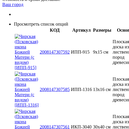
Ваш город
Просмотреть список опций
КОД
Артикул
Размеры
Осно
Плоская
доска из
2008147307592
ИПП-915
9х15 см
листве
пород
древес
Плоская
доска из
2008147307585
ИПП-1316
13x16 см
листве
пород
древес
Плоская
доска из
2008147307561
ИКП-3040
30x40 см
листве