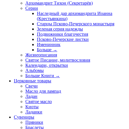
Архимандрит Тихон (Секретарёв)
Серии
Наследный дар архимандрита Иоанна
(Крестьянкина)
Старцы Псково-Печерского монастыря
Зеленая серия надежды
Подвижники благочестия
Псково-Печерские листки
Именинник
Больше
→
Жизнеописания
Святое Писание, молитвословия
Календари, открытки
Альбомы
Больше Книги
→
Церковные товары
Свечи
Масло для лампад
Ладан
Святое масло
Киоты
Ладанки
Сувениры
Пряники
Браслеты