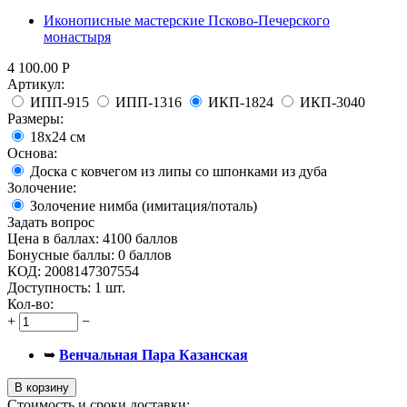
Иконописные мастерские Псково-Печерского
монастыря
4 100.00
Р
Артикул:
ИПП-915
ИПП-1316
ИКП-1824
ИКП-3040
Размеры:
18x24 см
Основа:
Доска с ковчегом из липы со шпонками из дуба
Золочение:
Золочение нимба (имитация/поталь)
Задать вопрос
Цена в баллах:
4100 баллов
Бонусные баллы:
0 баллов
КОД:
2008147307554
Доступность:
1 шт.
Кол-во:
+
−
➥
Венчальная Пара Казанская
В корзину
Стоимость и сроки доставки: