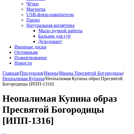
Чётки
Магниты
USB-флеш-накопители
Панно
Натуральная косметика
Мыло ручной работы
Бальзам для губ
Дезодорант
Иконные доски
Оптовикам
Пожертвование
Новости
Главная
/
Продукция
/
Иконы
/
Иконы Пресвятой Богородицы
/
Неопалимая Купина
/
Неопалимая Купина образ Пресвятой
Богородицы [ИПП-1316]
Неопалимая Купина образ
Пресвятой Богородицы
[ИПП-1316]