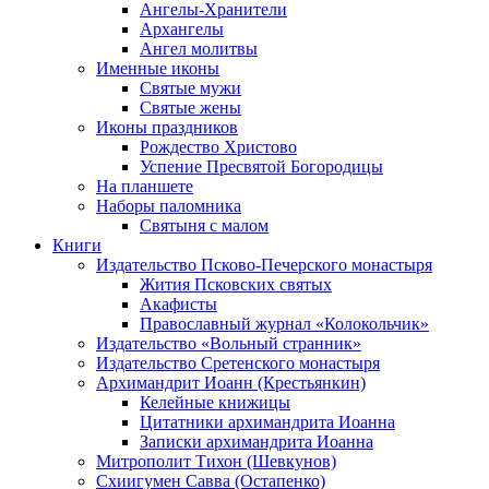
Ангелы-Хранители
Архангелы
Ангел молитвы
Именные иконы
Святые мужи
Святые жены
Иконы праздников
Рождество Христово
Успение Пресвятой Богородицы
На планшете
Наборы паломника
Святыня с малом
Книги
Издательство Псково-Печерского монастыря
Жития Псковских святых
Акафисты
Православный журнал «Колокольчик»
Издательство «Вольный странник»
Издательство Сретенского монастыря
Архимандрит Иоанн (Крестьянкин)
Келейные книжицы
Цитатники архимандрита Иоанна
Записки архимандрита Иоанна
Митрополит Тихон (Шевкунов)
Схиигумен Савва (Остапенко)