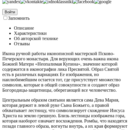
Войти
Запомнить
Описание
Характеристики
Об авторской технике
Отзывы
Икона ручной работы иконописной мастерской Псково-
Печерского монастыря. Для верующих очень важна икона
Божией Матери «Неопалимая Купина», значение которой
содержится в иконографии лика Пресвятой. Образ Святой
есть в различных вариациях Ее изображения, но
наилюбимейшим остается тот, где присутствует множество
символов, которые в общей совокупности и создают образ
Богородицы-защитницы, оберегающей все человечество.
Центральным образом святыни является сама Дева Мария,
которая держит в левой руке Сына Божьего, а правой
обхватывает лестницу, что символизирует схождение Иисуса
Христа на землю грешную. Близь лестницы изображена гора,
которая наоборот означает восхождения. Ромбы, что находятся
позади главного образа, вогнуты внутрь, а их края формируют