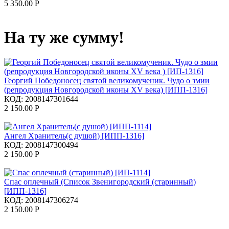
5 350.00
Р
На ту же сумму!
Георгий Победоносец святой великомученик. Чудо о змии
(репродукция Новгородской иконы XV века) [ИПП-1316]
КОД:
2008147301644
2 150.00
Р
Ангел Хранитель(с душой) [ИПП-1316]
КОД:
2008147300494
2 150.00
Р
Спас оплечный (Список Звенигородский (старинный)
[ИПП-1316]
КОД:
2008147306274
2 150.00
Р