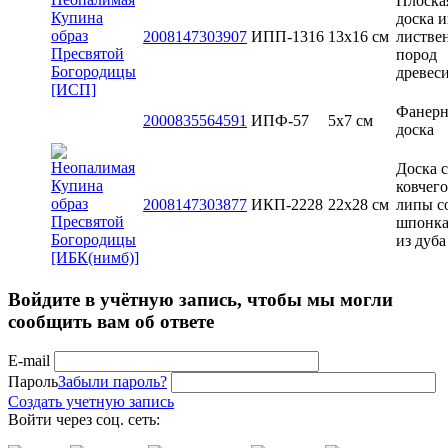
Плоска
доска и
2008147303907
ИПП-1316
13x16 см
листве
пород
древес
Фанерн
2000835564591
ИПФ-57
5x7 см
доска
Доска с
ковчего
2008147303877
ИКП-2228
22х28 см
липы с
шпонк
из дуба
Войдите в учётную запись, чтобы мы могли
сообщить вам об ответе
E-mail
Пароль
Забыли пароль?
Создать учетную запись
Войти через соц. сеть: