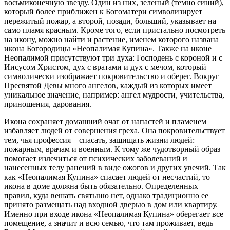
восьмиконечную звезду. Один из них, зеленый (темно синий),
который более приближен к Богоматери символизирует
пережитый пожар, а второй, позади, больший, указывает на
само пламя красным. Кроме того, если пристально посмотреть
на икону, можно найти и растение, именем которого названа
икона Богородицы «Неопалимая Купина». Также на иконе
Неопалимой присутствуют три духа: Господень с короной и с
Иисусом Христом, дух с вратами и дух с мечом, который
символически изображает покровительство и оберег. Вокруг
Пресвятой Девы много ангелов, каждый из которых имеет
уникальное значение, например: ангел мудрости, учительства,
приношения, дарования.
Икона сохраняет домашний очаг от напастей и пламенем
избавляет людей от совершения греха. Она покровительствует
тем, чья профессия – спасать, защищать жизни людей:
пожарным, врачам и военным. К тому же чудотворный образ
помогает излечиться от психических заболеваний и
нанесенных телу ранений в виде ожогов и других увечий. Так
как «Неопалимая Купина» спасает людей от несчастий, то
икона в доме должна быть обязательно. Определенных
правил, куда вешать святыню нет, однако традиционно ее
принято размещать над входной дверью в дом или квартиру.
Именно при входе икона «Неопалимая Купина» оберегает все
помещение, а значит и всю семью, что там проживает, ведь