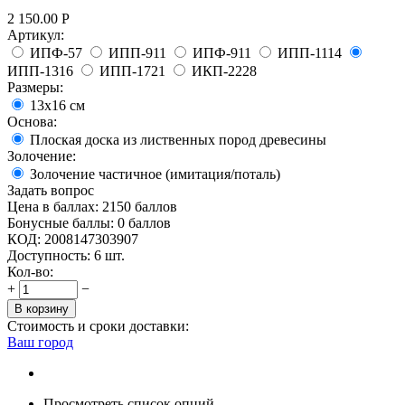
2 150.00
Р
Артикул:
ИПФ-57
ИПП-911
ИПФ-911
ИПП-1114
ИПП-1316
ИПП-1721
ИКП-2228
Размеры:
13x16 см
Основа:
Плоская доска из лиственных пород древесины
Золочение:
Золочение частичное (имитация/поталь)
Задать вопрос
Цена в баллах:
2150 баллов
Бонусные баллы:
0 баллов
КОД:
2008147303907
Доступность:
6 шт.
Кол-во:
+
−
В корзину
Стоимость и сроки доставки:
Ваш город
Просмотреть список опций