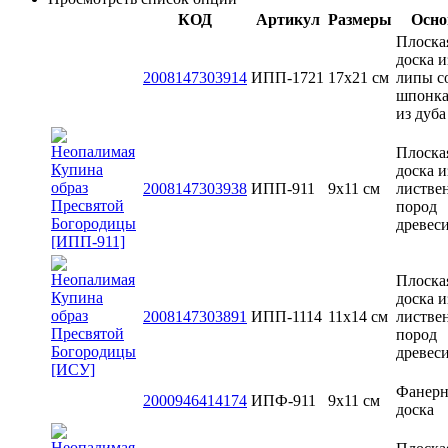
КОД
Артикул
Размеры
Осно
Плоска
доска и
2008147303914
ИПП-1721
17х21 см
липы с
шпонк
из дуба
Плоска
доска и
2008147303938
ИПП-911
9х11 см
листве
пород
древес
Плоска
доска и
2008147303891
ИПП-1114
11х14 см
листве
пород
древес
Фанерн
2000946414174
ИПФ-911
9х11 см
доска