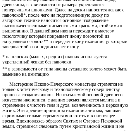
древесины, в зависимости от размера укрепляются
поперечными шпонками. Далее на доски наносится левкас с
паволокой*, после чего на подготовленную доску по
авторской технике наносится основное изображение
высококачественными пигментными красками, стойкими к
выцветанию. В дальнейшем икона переходит к мастеру
позолотчику который покрывает икону позолотой из
натурального золота** и передает икону иконописцу который
завершает образ и подписывает икону.
* на плоских (малых, средних) иконах используется
укрепленный левкас без паволоки
** в зависимости от типа иконы сусальное золото может быть
заменено на имитацию
Мастерские Псково-Печерского монастыря стремятся не
только к эстетическому и технологическому совершенству
процесса создания иконы. Неотъемлемой основой древнего
искусства иконописи, с давних времен является молитва и
стремление к чистоте тела и духа, вовлеченность в церковную
жизнь. Эти древние принципы иконописания мы, нашими
скромными силами стремимся воплотить и в настоящее
время. Вдохновляясь образом Святых и Старцев Псковской
земли, стремимся следовать путем христианской жизни и не