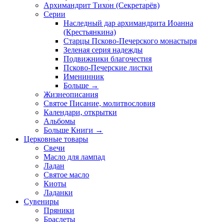
Архимандрит Тихон (Секретарёв)
Серии
Наследный дар архимандрита Иоанна
(Крестьянкина)
Старцы Псково-Печерского монастыря
Зеленая серия надежды
Подвижники благочестия
Псково-Печерские листки
Именинник
Больше
→
Жизнеописания
Святое Писание, молитвословия
Календари, открытки
Альбомы
Больше Книги
→
Церковные товары
Свечи
Масло для лампад
Ладан
Святое масло
Киоты
Ладанки
Сувениры
Пряники
Браслеты