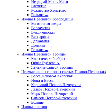
Не рыдай Мене, Мати
Распятие
Рождество Христово
Больше
→
Иконы Пресвятой Богородицы
Боготечная звезда
Валаамская
Владимирская
Всецарица
Державная
Донская
Больше
→
Иконы Пресвятой Троицы
Классический образ
Образ Рублёва А.
Явление Святой Троицы
Чтимые иконы и иконы святых Псково-Печерских
Васса Псково-Печорская
Иона и Васса
Корнилий Псково-Печерский
Лазарь Псково-Печерский
Марк Псково-Печорский
Симеон Псково-Печерский
Больше
→
Иконы ангелов