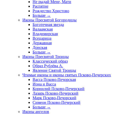
Не рыдай Мене, Мати
Распятие
Рождество Христово
Больше
→
Иконы Пресвятой Богородицы
Боготечная звезда
Валаамская
Владимирская
Всецарица
Державная
Донская
Больше
→
Иконы Пресвятой Троицы
Классический образ
Образ Рублёва А.
Явление Святой Троицы
Чтимые иконы и иконы святых Псково-Печерских
Васса Псково-Печорская
Иона и Васса
Корнилий Псково-Печерский
Лазарь Псково-Печерский
Марк Псково-Печорский
Симеон Псково-Печерский
Больше
→
Иконы ангелов