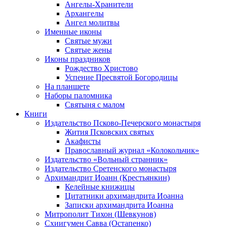
Ангелы-Хранители
Архангелы
Ангел молитвы
Именные иконы
Святые мужи
Святые жены
Иконы праздников
Рождество Христово
Успение Пресвятой Богородицы
На планшете
Наборы паломника
Святыня с малом
Книги
Издательство Псково-Печерского монастыря
Жития Псковских святых
Акафисты
Православный журнал «Колокольчик»
Издательство «Вольный странник»
Издательство Сретенского монастыря
Архимандрит Иоанн (Крестьянкин)
Келейные книжицы
Цитатники архимандрита Иоанна
Записки архимандрита Иоанна
Митрополит Тихон (Шевкунов)
Схиигумен Савва (Остапенко)