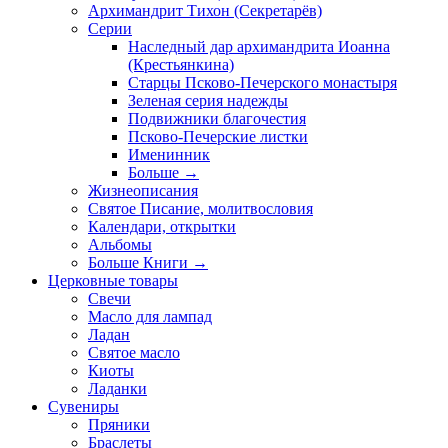
Архимандрит Тихон (Секретарёв)
Серии
Наследный дар архимандрита Иоанна
(Крестьянкина)
Старцы Псково-Печерского монастыря
Зеленая серия надежды
Подвижники благочестия
Псково-Печерские листки
Именинник
Больше
→
Жизнеописания
Святое Писание, молитвословия
Календари, открытки
Альбомы
Больше Книги
→
Церковные товары
Свечи
Масло для лампад
Ладан
Святое масло
Киоты
Ладанки
Сувениры
Пряники
Браслеты