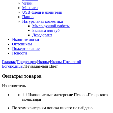
Чётки
Магниты
USB-флеш-накопители
Панно
Натуральная косметика
Мыло ручной работы
Бальзам для губ
Дезодорант
Иконные доски
Оптовикам
Пожертвование
Новости
Главная
/
Продукция
/
Иконы
/
Иконы Пресвятой
Богородицы
/
Неувядаемый Цвет
Фильтры товаров
Изготовитель
Иконописные мастерские Псково-Печерского
монастыря
По этим критериям поиска ничего не найдено