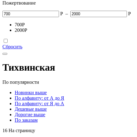
Пожертвование
Р
–
Р
700
Р
2000
Р
Сбросить
Тихвинская
По популярности
Новинки выше
По алфавиту: от А до Я
По алфавиту: от Я до А
Дешевые выше
Дорогие выше
По заказам
16 На страницу