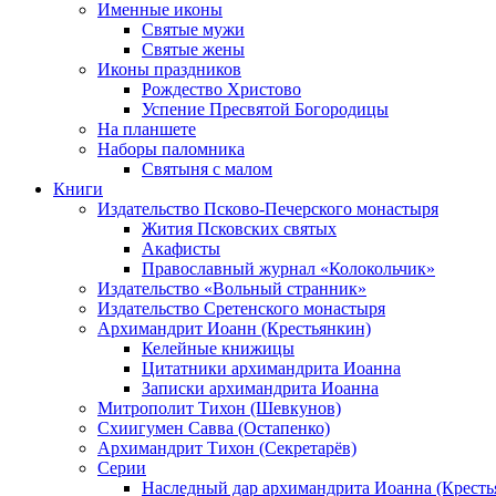
Именные иконы
Святые мужи
Святые жены
Иконы праздников
Рождество Христово
Успение Пресвятой Богородицы
На планшете
Наборы паломника
Святыня с малом
Книги
Издательство Псково-Печерского монастыря
Жития Псковских святых
Акафисты
Православный журнал «Колокольчик»
Издательство «Вольный странник»
Издательство Сретенского монастыря
Архимандрит Иоанн (Крестьянкин)
Келейные книжицы
Цитатники архимандрита Иоанна
Записки архимандрита Иоанна
Митрополит Тихон (Шевкунов)
Схиигумен Савва (Остапенко)
Архимандрит Тихон (Секретарёв)
Серии
Наследный дар архимандрита Иоанна (Кресть