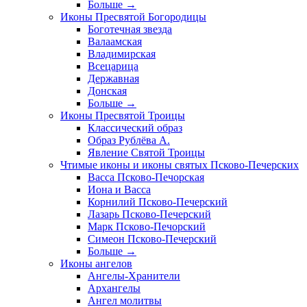
Больше
→
Иконы Пресвятой Богородицы
Боготечная звезда
Валаамская
Владимирская
Всецарица
Державная
Донская
Больше
→
Иконы Пресвятой Троицы
Классический образ
Образ Рублёва А.
Явление Святой Троицы
Чтимые иконы и иконы святых Псково-Печерских
Васса Псково-Печорская
Иона и Васса
Корнилий Псково-Печерский
Лазарь Псково-Печерский
Марк Псково-Печорский
Симеон Псково-Печерский
Больше
→
Иконы ангелов
Ангелы-Хранители
Архангелы
Ангел молитвы