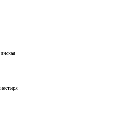
инская
онастыря