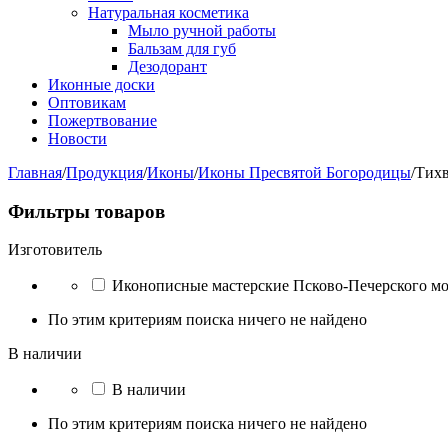
Натуральная косметика
Мыло ручной работы
Бальзам для губ
Дезодорант
Иконные доски
Оптовикам
Пожертвование
Новости
Главная
/
Продукция
/
Иконы
/
Иконы Пресвятой Богородицы
/
Тихв
Фильтры товаров
Изготовитель
Иконописные мастерские Псково-Печерского м
По этим критериям поиска ничего не найдено
В наличии
В наличии
По этим критериям поиска ничего не найдено