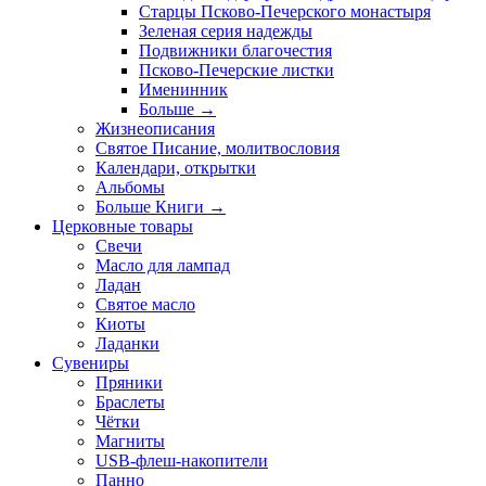
Старцы Псково-Печерского монастыря
Зеленая серия надежды
Подвижники благочестия
Псково-Печерские листки
Именинник
Больше
→
Жизнеописания
Святое Писание, молитвословия
Календари, открытки
Альбомы
Больше Книги
→
Церковные товары
Свечи
Масло для лампад
Ладан
Святое масло
Киоты
Ладанки
Сувениры
Пряники
Браслеты
Чётки
Магниты
USB-флеш-накопители
Панно