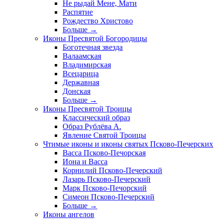
Не рыдай Мене, Мати
Распятие
Рождество Христово
Больше
→
Иконы Пресвятой Богородицы
Боготечная звезда
Валаамская
Владимирская
Всецарица
Державная
Донская
Больше
→
Иконы Пресвятой Троицы
Классический образ
Образ Рублёва А.
Явление Святой Троицы
Чтимые иконы и иконы святых Псково-Печерских
Васса Псково-Печорская
Иона и Васса
Корнилий Псково-Печерский
Лазарь Псково-Печерский
Марк Псково-Печорский
Симеон Псково-Печерский
Больше
→
Иконы ангелов