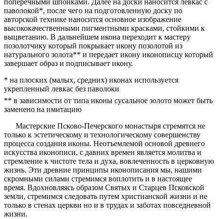
поперечными шпонками. Далее на доски наносится левкас с
паволокой*, после чего на подготовленную доску по
авторской технике наносится основное изображение
высококачественными пигментными красками, стойкими к
выцветанию. В дальнейшем икона переходит к мастеру
позолотчику который покрывает икону позолотой из
натурального золота** и передает икону иконописцу который
завершает образ и подписывает икону.
* на плоских (малых, средних) иконах используется
укрепленный левкас без паволоки
** в зависимости от типа иконы сусальное золото может быть
заменено на имитацию
Мастерские Псково-Печерского монастыря стремятся не
только к эстетическому и технологическому совершенству
процесса создания иконы. Неотъемлемой основой древнего
искусства иконописи, с давних времен является молитва и
стремление к чистоте тела и духа, вовлеченность в церковную
жизнь. Эти древние принципы иконописания мы, нашими
скромными силами стремимся воплотить и в настоящее
время. Вдохновляясь образом Святых и Старцев Псковской
земли, стремимся следовать путем христианской жизни и не
только в стенах церкви но и в трудах и заботах повседневной
жизни.