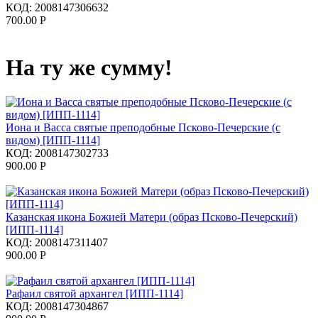
КОД:
2008147306632
700.00
Р
На ту же сумму!
Иона и Васса святые преподобные Псково-Печерские (с
видом) [ИПП-1114]
КОД:
2008147302733
900.00
Р
Казанская икона Божией Матери (образ Псково-Печерский)
[ИПП-1114]
КОД:
2008147311407
900.00
Р
Рафаил святой архангел [ИПП-1114]
КОД:
2008147304867