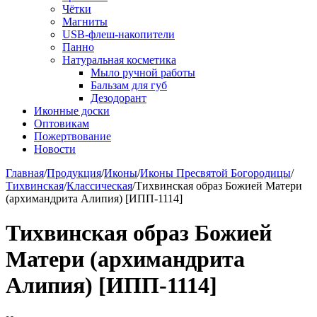
Чётки
Магниты
USB-флеш-накопители
Панно
Натуральная косметика
Мыло ручной работы
Бальзам для губ
Дезодорант
Иконные доски
Оптовикам
Пожертвование
Новости
Главная
/
Продукция
/
Иконы
/
Иконы Пресвятой Богородицы
/
Тихвинская
/
Классическая
/
Тихвинская образ Божией Матери
(архимандрита Алипия) [ИПП-1114]
Тихвинская образ Божией
Матери (архимандрита
Алипия) [ИПП-1114]