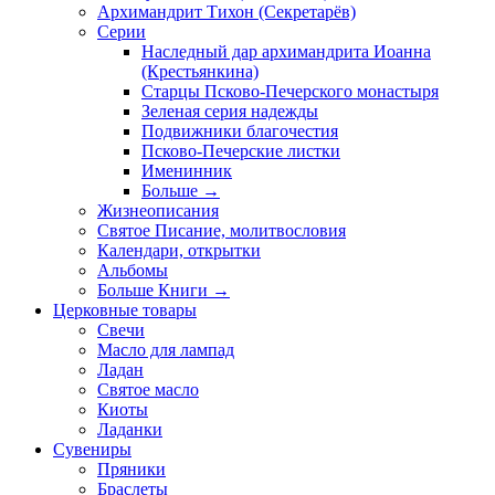
Архимандрит Тихон (Секретарёв)
Серии
Наследный дар архимандрита Иоанна
(Крестьянкина)
Старцы Псково-Печерского монастыря
Зеленая серия надежды
Подвижники благочестия
Псково-Печерские листки
Именинник
Больше
→
Жизнеописания
Святое Писание, молитвословия
Календари, открытки
Альбомы
Больше Книги
→
Церковные товары
Свечи
Масло для лампад
Ладан
Святое масло
Киоты
Ладанки
Сувениры
Пряники
Браслеты