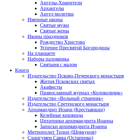
Ангелы-Хранители
Архангелы
Ангел молитвы
Именные иконы
Святые мужи
Святые жены
Иконы праздников
Рождество Христово
Успение Пресвятой Богородицы
На планшете
Наборы паломника
Святыня с малом
Книги
Издательство Псково-Печерского монастыря
Жития Псковских святых
Акафисты
Православный журнал «Колокольчик»
Издательство «Вольный странник»
Издательство Сретенского монастыря
Архимандрит Иоанн (Крестьянкин)
Келейные книжицы
Цитатники архимандрита Иоанна
Записки архимандрита Иоанна
Митрополит Тихон (Шевкунов)
Схиигумен Савва (Остапенко)