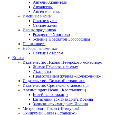
Ангелы-Хранители
Архангелы
Ангел молитвы
Именные иконы
Святые мужи
Святые жены
Иконы праздников
Рождество Христово
Успение Пресвятой Богородицы
На планшете
Наборы паломника
Святыня с малом
Книги
Издательство Псково-Печерского монастыря
Жития Псковских святых
Акафисты
Православный журнал «Колокольчик»
Издательство «Вольный странник»
Издательство Сретенского монастыря
Архимандрит Иоанн (Крестьянкин)
Келейные книжицы
Цитатники архимандрита Иоанна
Записки архимандрита Иоанна
Митрополит Тихон (Шевкунов)
Схиигумен Савва (Остапенко)