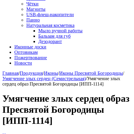
Чётки
Магниты
USB-флеш-накопители
Панно
Натуральная косметика
Мыло ручной работы
Бальзам для губ
Дезодорант
Иконные доски
Оптовикам
Пожертвование
Новости
Главная
/
Продукция
/
Иконы
/
Иконы Пресвятой Богородицы
/
Умягчение злых сердец (Семистрельная)
/
Умягчение злых
сердец образ Пресвятой Богородицы [ИПП-1114]
Умягчение злых сердец образ
Пресвятой Богородицы
[ИПП-1114]