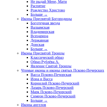
Не рыдай Мене, Мати
Распятие
Рождество Христово
Больше
→
Иконы Пресвятой Богородицы
Боготечная звезда
Валаамская
Владимирская
Всецарица
Державная
Донская
Больше
→
Иконы Пресвятой Троицы
Классический образ
Образ Рублёва А.
Явление Святой Троицы
Чтимые иконы и иконы святых Псково-Печерских
Васса Псково-Печорская
Иона и Васса
Корнилий Псково-Печерский
Лазарь Псково-Печерский
Марк Псково-Печорский
Симеон Псково-Печерский
Больше
→
Иконы ангелов