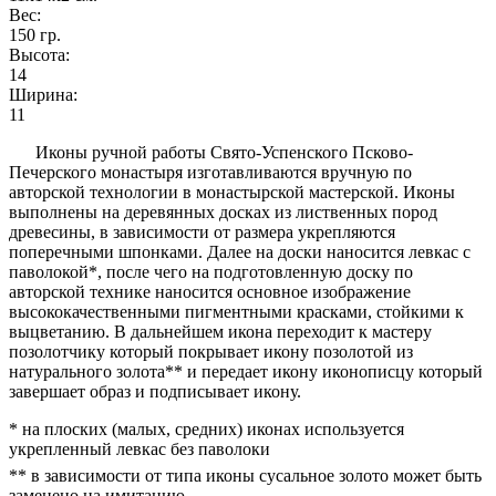
Вес:
150
гр.
Высота:
14
Ширина:
11
Иконы ручной работы Свято-Успенского Псково-
Печерского монастыря изготавливаются вручную по
авторской технологии в монастырской мастерской. Иконы
выполнены на деревянных досках из лиственных пород
древесины, в зависимости от размера укрепляются
поперечными шпонками. Далее на доски наносится левкас с
паволокой*, после чего на подготовленную доску по
авторской технике наносится основное изображение
высококачественными пигментными красками, стойкими к
выцветанию. В дальнейшем икона переходит к мастеру
позолотчику который покрывает икону позолотой из
натурального золота** и передает икону иконописцу который
завершает образ и подписывает икону.
* на плоских (малых, средних) иконах используется
укрепленный левкас без паволоки
** в зависимости от типа иконы сусальное золото может быть
заменено на имитацию