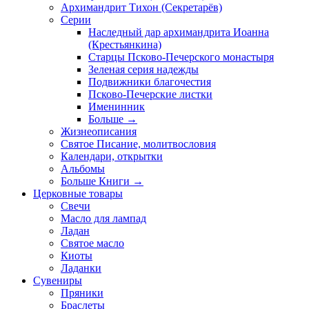
Архимандрит Тихон (Секретарёв)
Серии
Наследный дар архимандрита Иоанна
(Крестьянкина)
Старцы Псково-Печерского монастыря
Зеленая серия надежды
Подвижники благочестия
Псково-Печерские листки
Именинник
Больше
→
Жизнеописания
Святое Писание, молитвословия
Календари, открытки
Альбомы
Больше Книги
→
Церковные товары
Свечи
Масло для лампад
Ладан
Святое масло
Киоты
Ладанки
Сувениры
Пряники
Браслеты