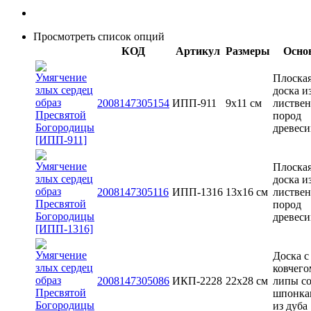
Просмотреть список опций
КОД
Артикул
Размеры
Осно
Плоска
доска и
2008147305154
ИПП-911
9х11 см
листве
пород
древес
Плоска
доска и
2008147305116
ИПП-1316
13x16 см
листве
пород
древес
Доска с
ковчего
2008147305086
ИКП-2228
22х28 см
липы с
шпонка
из дуба