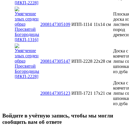
Плоска
доска и
2008147305109
ИПП-1114
11х14 см
листве
пород
древес
Доска с
ковчего
2008147305147
ИПП-2228
22х28 см
липы с
шпонка
из дуба
Доска с
ковчего
2008147305123
ИПП-1721
17х21 см
липы с
шпонка
из дуба
Войдите в учётную запись, чтобы мы могли
сообщить вам об ответе