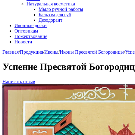
Натуральная косметика
Мыло ручной работы
Бальзам для губ
Дезодорант
Иконные доски
Оптовикам
Пожертвование
Новости
Главная
/
Продукция
/
Иконы
/
Иконы Пресвятой Богородицы
/
Успе
Успение Пресвятой Богородиц
Написать отзыв