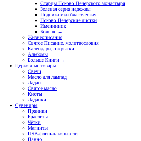
Старцы Псково-Печерского монастыря
Зеленая серия надежды
Подвижники благочестия
Псково-Печерские листки
Именинник
Больше
→
Жизнеописания
Святое Писание, молитвословия
Календари, открытки
Альбомы
Больше Книги
→
Церковные товары
Свечи
Масло для лампад
Ладан
Святое масло
Киоты
Ладанки
Сувениры
Пряники
Браслеты
Чётки
Магниты
USB-флеш-накопители
Панно