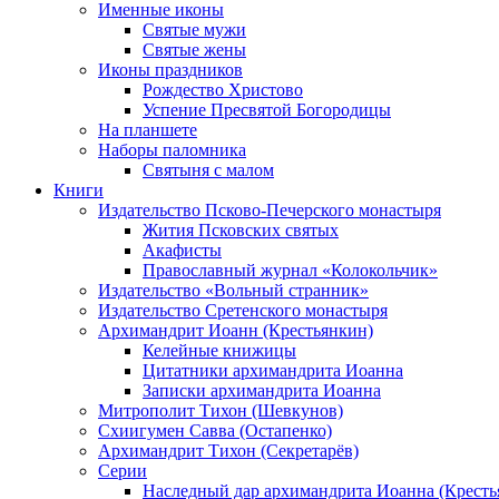
Именные иконы
Святые мужи
Святые жены
Иконы праздников
Рождество Христово
Успение Пресвятой Богородицы
На планшете
Наборы паломника
Святыня с малом
Книги
Издательство Псково-Печерского монастыря
Жития Псковских святых
Акафисты
Православный журнал «Колокольчик»
Издательство «Вольный странник»
Издательство Сретенского монастыря
Архимандрит Иоанн (Крестьянкин)
Келейные книжицы
Цитатники архимандрита Иоанна
Записки архимандрита Иоанна
Митрополит Тихон (Шевкунов)
Схиигумен Савва (Остапенко)
Архимандрит Тихон (Секретарёв)
Серии
Наследный дар архимандрита Иоанна (Кресть