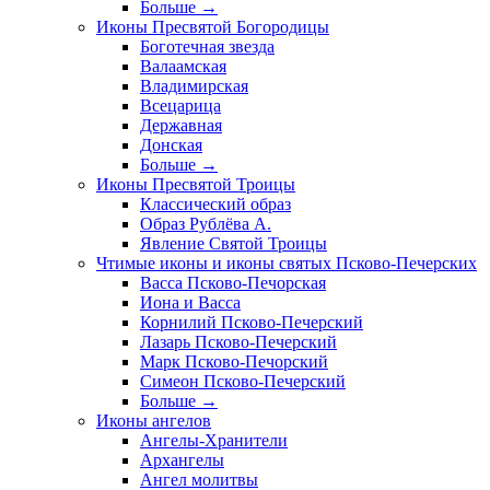
Больше
→
Иконы Пресвятой Богородицы
Боготечная звезда
Валаамская
Владимирская
Всецарица
Державная
Донская
Больше
→
Иконы Пресвятой Троицы
Классический образ
Образ Рублёва А.
Явление Святой Троицы
Чтимые иконы и иконы святых Псково-Печерских
Васса Псково-Печорская
Иона и Васса
Корнилий Псково-Печерский
Лазарь Псково-Печерский
Марк Псково-Печорский
Симеон Псково-Печерский
Больше
→
Иконы ангелов
Ангелы-Хранители
Архангелы
Ангел молитвы