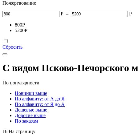
Пожертвование
Р
–
Р
800
Р
5200
Р
Сбросить
С видом Псково-Печорского 
По популярности
Новинки выше
По алфавиту: от А до Я
По алфавиту: от Я до А
Дешевые выше
Дорогие выше
По заказам
16 На страницу