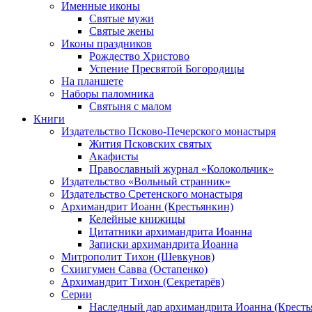
Именные иконы
Святые мужи
Святые жены
Иконы праздников
Рождество Христово
Успение Пресвятой Богородицы
На планшете
Наборы паломника
Святыня с малом
Книги
Издательство Псково-Печерского монастыря
Жития Псковских святых
Акафисты
Православный журнал «Колокольчик»
Издательство «Вольный странник»
Издательство Сретенского монастыря
Архимандрит Иоанн (Крестьянкин)
Келейные книжицы
Цитатники архимандрита Иоанна
Записки архимандрита Иоанна
Митрополит Тихон (Шевкунов)
Схиигумен Савва (Остапенко)
Архимандрит Тихон (Секретарёв)
Серии
Наследный дар архимандрита Иоанна (Кресть