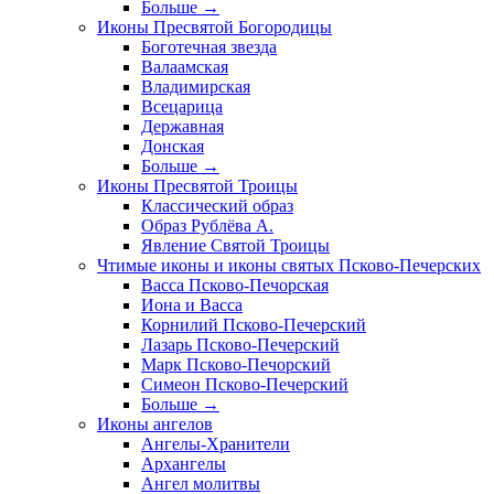
Больше
→
Иконы Пресвятой Богородицы
Боготечная звезда
Валаамская
Владимирская
Всецарица
Державная
Донская
Больше
→
Иконы Пресвятой Троицы
Классический образ
Образ Рублёва А.
Явление Святой Троицы
Чтимые иконы и иконы святых Псково-Печерских
Васса Псково-Печорская
Иона и Васса
Корнилий Псково-Печерский
Лазарь Псково-Печерский
Марк Псково-Печорский
Симеон Псково-Печерский
Больше
→
Иконы ангелов
Ангелы-Хранители
Архангелы
Ангел молитвы