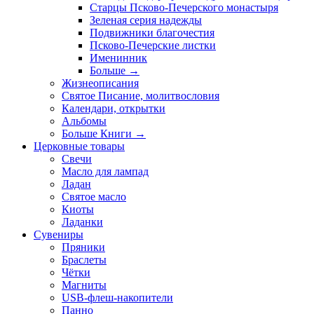
Старцы Псково-Печерского монастыря
Зеленая серия надежды
Подвижники благочестия
Псково-Печерские листки
Именинник
Больше
→
Жизнеописания
Святое Писание, молитвословия
Календари, открытки
Альбомы
Больше Книги
→
Церковные товары
Свечи
Масло для лампад
Ладан
Святое масло
Киоты
Ладанки
Сувениры
Пряники
Браслеты
Чётки
Магниты
USB-флеш-накопители
Панно