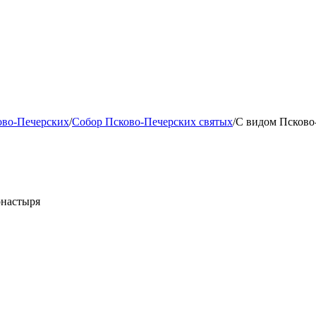
ово-Печерских
/
Собор Псково-Печерских святых
/
С видом Псково
онастыря