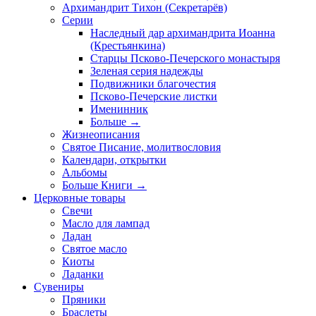
Архимандрит Тихон (Секретарёв)
Серии
Наследный дар архимандрита Иоанна
(Крестьянкина)
Старцы Псково-Печерского монастыря
Зеленая серия надежды
Подвижники благочестия
Псково-Печерские листки
Именинник
Больше
→
Жизнеописания
Святое Писание, молитвословия
Календари, открытки
Альбомы
Больше Книги
→
Церковные товары
Свечи
Масло для лампад
Ладан
Святое масло
Киоты
Ладанки
Сувениры
Пряники
Браслеты