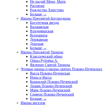
Не рыдай Мене, Мати
Распятие
Рождество Христово
Больше
→
Иконы Пресвятой Богородицы
Боготечная звезда
Валаамская
Владимирская
Всецарица
Державная
Донская
Больше
→
Иконы Пресвятой Троицы
Классический образ
Образ Рублёва А.
Явление Святой Троицы
Чтимые иконы и иконы святых Псково-Печерских
Васса Псково-Печорская
Иона и Васса
Корнилий Псково-Печерский
Лазарь Псково-Печерский
Марк Псково-Печорский
Симеон Псково-Печерский
Больше
→
Иконы ангелов