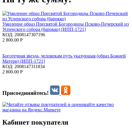
Умиление образ Пресвятой Богородицы Псково-Печерский из
Успенского собора (барокко) [ИПП-1721]
КОД:
2008147307196
2 800.00
Р
Боготечная звезда, человекам путь указующая (образ Божией
Матери) [ИПП-1721]
КОД:
2008147311834
2 800.00
Р
Присоединяйтесь!
Кабинет покупателя