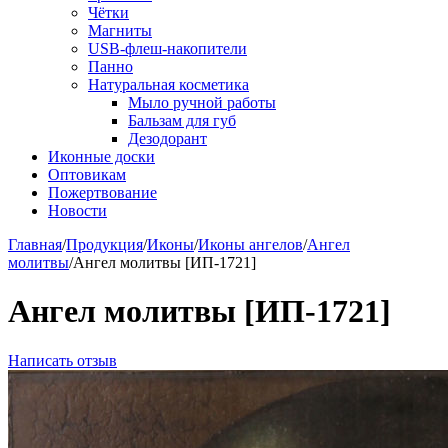
Чётки
Магниты
USB-флеш-накопители
Панно
Натуральная косметика
Мыло ручной работы
Бальзам для губ
Дезодорант
Иконные доски
Оптовикам
Пожертвование
Новости
Главная
/
Продукция
/
Иконы
/
Иконы ангелов
/
Ангел
молитвы
/
Ангел молитвы [ИП-1721]
Ангел молитвы [ИП-1721]
Написать отзыв