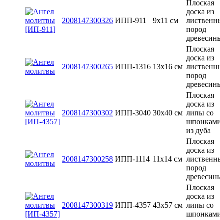
Плоская
доска из
2008147300326
ИПП-911
9х11 см
лиственн
пород
древесин
Плоская
доска из
2008147300265
ИПП-1316
13x16 см
лиственн
пород
древесин
Плоская
доска из
2008147300302
ИПП-3040
30x40 см
липы со
шпонкам
из дуба
Плоская
доска из
2008147300258
ИПП-1114
11х14 см
лиственн
пород
древесин
Плоская
доска из
2008147300319
ИПП-4357
43x57 см
липы со
шпонкам