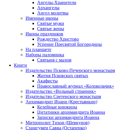
Ангелы-Хранители
Архангелы
Ангел молитвы
Именные иконы
Святые мужи
Святые жены
Иконы праздников
Рождество Христово
Успение Пресвятой Богородицы
На планшете
Наборы паломника
Святыня с малом
Книги
Издательство Псково-Печерского монастыря
Жития Псковских святых
Акафисты
Православный журнал «Колокольчик»
Издательство «Вольный странник»
Издательство Сретенского монастыря
Архимандрит Иоанн (Крестьянкин)
Келейные книжицы
Цитатники архимандрита Иоанна
Записки архимандрита Иоанна
Митрополит Тихон (Шевкунов)
Схиигумен Савва (Остапенко)