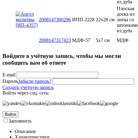
из дуба
Плоская
доска из
2008147300296
ИПП-2228
22х28 см
липы со
шпонкам
из дуба
2008147317423
МДФ-57
5x7 см
МДФ
Войдите в учётную запись, чтобы мы могли
сообщить вам об ответе
E-mail
Пароль
Забыли пароль?
Создать учетную запись
Войти через соц. сеть:
Войти
Запомнить
Описание
Характеристики