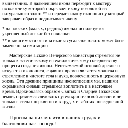
выцветанию. В дальнейшем икона переходит к мастеру
позолотчику который покрывает икону позолотой из
натурального золота** и передает икону иконописцу который
завершает образ и подписывает икону.
* на плоских (малых, средних) иконах используется
укрепленный левкас без паволоки
** в зависимости от типа иконы сусальное золото может быть
заменено на имитацию
Мастерские Псково-Печерского монастыря стремятся не
только к эстетическому и технологическому совершенству
процесса создания иконы. Неотъемлемой основой древнего
искусства иконописи, с давних времен является молитва и
стремление к чистоте тела и духа, вовлеченность в церковную
жизнь. Эти древние принципы иконописания мы, нашими
скромными силами стремимся воплотить и в настоящее
время. Вдохновляясь образом Святых и Старцев Псковской
земли, стремимся следовать путем христианской жизни и не
только в стенах церкви но и в трудах и заботах повседневной
жизни.
Просим ваших молитв в наших трудах и
благослови вас Господь!