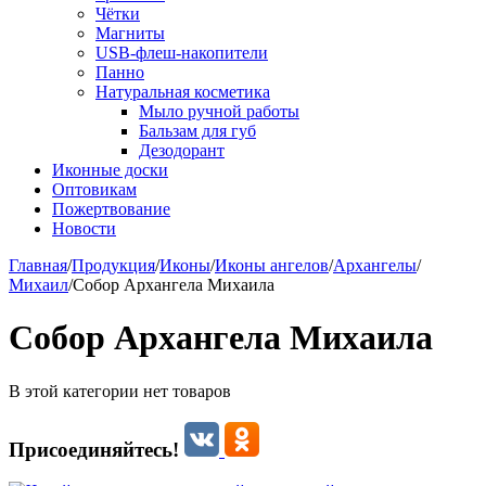
Чётки
Магниты
USB-флеш-накопители
Панно
Натуральная косметика
Мыло ручной работы
Бальзам для губ
Дезодорант
Иконные доски
Оптовикам
Пожертвование
Новости
Главная
/
Продукция
/
Иконы
/
Иконы ангелов
/
Архангелы
/
Михаил
/
Собор Архангела Михаила
Собор Архангела Михаила
В этой категории нет товаров
Присоединяйтесь!