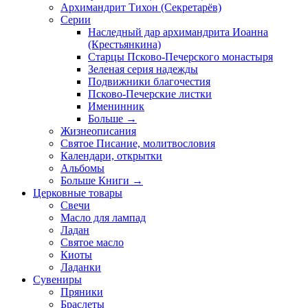
Архимандрит Тихон (Секретарёв)
Серии
Наследный дар архимандрита Иоанна
(Крестьянкина)
Старцы Псково-Печерского монастыря
Зеленая серия надежды
Подвижники благочестия
Псково-Печерские листки
Именинник
Больше
→
Жизнеописания
Святое Писание, молитвословия
Календари, открытки
Альбомы
Больше Книги
→
Церковные товары
Свечи
Масло для лампад
Ладан
Святое масло
Киоты
Ладанки
Сувениры
Пряники
Браслеты