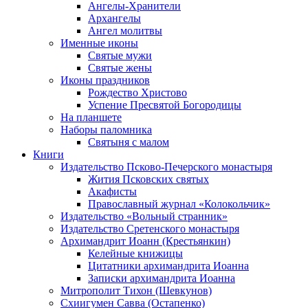
Ангелы-Хранители
Архангелы
Ангел молитвы
Именные иконы
Святые мужи
Святые жены
Иконы праздников
Рождество Христово
Успение Пресвятой Богородицы
На планшете
Наборы паломника
Святыня с малом
Книги
Издательство Псково-Печерского монастыря
Жития Псковских святых
Акафисты
Православный журнал «Колокольчик»
Издательство «Вольный странник»
Издательство Сретенского монастыря
Архимандрит Иоанн (Крестьянкин)
Келейные книжицы
Цитатники архимандрита Иоанна
Записки архимандрита Иоанна
Митрополит Тихон (Шевкунов)
Схиигумен Савва (Остапенко)