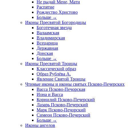
Не рыдай Мене, Мати
Распятие
Рождество Христово
Больше
→
Иконы Пресвятой Богородицы
Боготечная звезда
Валаамская
Владимирская
Всецарица
Державная
Донская
Больше
→
Иконы Пресвятой Троицы
Классический образ
Образ Рублёва А.
Явление Святой Троицы
Чтимые иконы и иконы святых Псково-Печерских
Васса Псково-Печорская
Иона и Васса
Корнилий Псково-Печерский
Лазарь Псково-Печерский
Марк Псково-Печорский
Симеон Псково-Печерский
Больше
→
Иконы ангелов