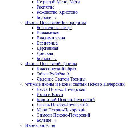
Не рыдай Мене, Мати
Распятие
Рождество Христово
Больше
→
Иконы Пресвятой Богородицы
Боготечная звезда
Валаамская
Владимирская
Всецарица
Державная
Донская
Больше
→
Иконы Пресвятой Троицы
Классический образ
Образ Рублёва А.
Явление Святой Троицы
Чтимые иконы и иконы святых Псково-Печерских
Васса Псково-Печорская
Иона и Васса
Корнилий Псково-Печерский
Лазарь Псково-Печерский
Марк Псково-Печорский
Симеон Псково-Печерский
Больше
→
Иконы ангелов