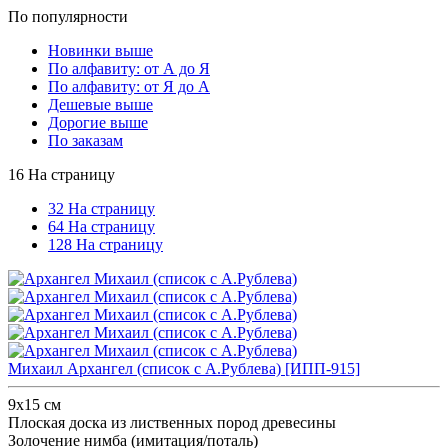
По популярности
Новинки выше
По алфавиту: от А до Я
По алфавиту: от Я до А
Дешевые выше
Дорогие выше
По заказам
16 На страницу
32 На страницу
64 На страницу
128 На страницу
Михаил Архангел (список с А.Рублева) [ИПП-915]
9х15 см
Плоская доска из лиственных пород древесины
Золочение нимба (имитация/поталь)