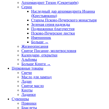
Архимандрит Тихон (Секретарёв)
Серии
Наследный дар архимандрита Иоанна
(Крестьянкина)
Старцы Псково-Печерского монастыря
Зеленая серия надежды
Подвижники благочестия
Псково-Печерские листки
Именинник
Больше
→
Жизнеописания
Святое Писание, молитвословия
Календари, открытки
Альбомы
Больше Книги
→
Церковные товары
Свечи
Масло для лампад
Ладан
Святое масло
Киоты
Ладанки
Сувениры
Пряники
Браслеты