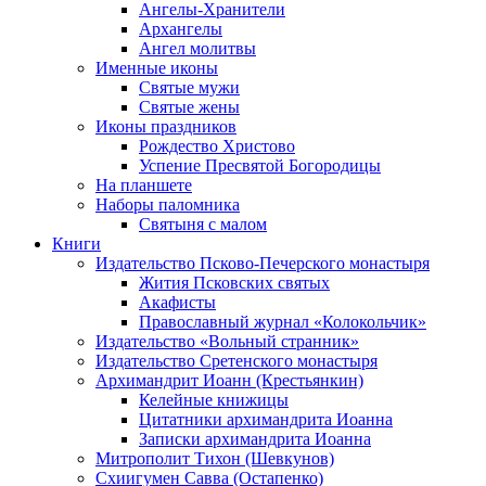
Ангелы-Хранители
Архангелы
Ангел молитвы
Именные иконы
Святые мужи
Святые жены
Иконы праздников
Рождество Христово
Успение Пресвятой Богородицы
На планшете
Наборы паломника
Святыня с малом
Книги
Издательство Псково-Печерского монастыря
Жития Псковских святых
Акафисты
Православный журнал «Колокольчик»
Издательство «Вольный странник»
Издательство Сретенского монастыря
Архимандрит Иоанн (Крестьянкин)
Келейные книжицы
Цитатники архимандрита Иоанна
Записки архимандрита Иоанна
Митрополит Тихон (Шевкунов)
Схиигумен Савва (Остапенко)