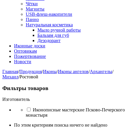
Чётки
Магниты
USB-флеш-накопители
Панно
Натуральная косметика
Мыло ручной работы
Бальзам для губ
Дезодорант
Иконные доски
Оптовикам
Пожертвование
Новости
Главная
/
Продукция
/
Иконы
/
Иконы ангелов
/
Архангелы
/
Михаил
/
Ростовой
Фильтры товаров
Изготовитель
Иконописные мастерские Псково-Печерского
монастыря
По этим критериям поиска ничего не найдено