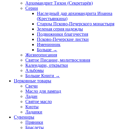
Архимандрит Тихон (Секретарёв)
Серии
Наследный дар архимандрита Иоанна
(Крестьянкина)
Старцы Псково-Печерского монастыря
Зеленая серия надежды
Подвижники благочестия
Псково-Печерские листки
Именинник
Больше
→
Жизнеописания
Святое Писание, молитвословия
Календари, открытки
Альбомы
Больше Книги
→
Церковные товары
Свечи
Масло для лампад
Ладан
Святое масло
Киоты
Ладанки
Сувениры
Пряники
Браслеты