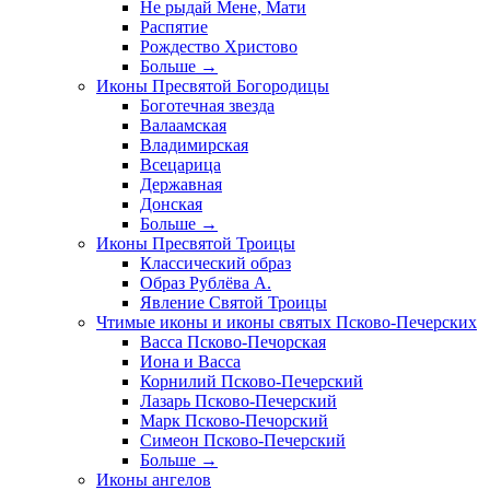
Не рыдай Мене, Мати
Распятие
Рождество Христово
Больше
→
Иконы Пресвятой Богородицы
Боготечная звезда
Валаамская
Владимирская
Всецарица
Державная
Донская
Больше
→
Иконы Пресвятой Троицы
Классический образ
Образ Рублёва А.
Явление Святой Троицы
Чтимые иконы и иконы святых Псково-Печерских
Васса Псково-Печорская
Иона и Васса
Корнилий Псково-Печерский
Лазарь Псково-Печерский
Марк Псково-Печорский
Симеон Псково-Печерский
Больше
→
Иконы ангелов