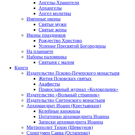
Ангелы-Хранители
Архангелы
Ангел молитвы
Именные иконы
Святые мужи
Святые жены
Иконы праздников
Рождество Христово
Успение Пресвятой Богородицы
На планшете
Наборы паломника
Святыня с малом
Книги
Издательство Псково-Печерского монастыря
Жития Псковских святых
Акафисты
Православный журнал «Колокольчик»
Издательство «Вольный странник»
Издательство Сретенского монастыря
Архимандрит Иоанн (Крестьянкин)
Келейные книжицы
Цитатники архимандрита Иоанна
Записки архимандрита Иоанна
Митрополит Тихон (Шевкунов)
Схиигумен Савва (Остапенко)