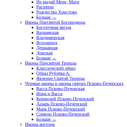
Не рыдай Мене, Мати
Распятие
Рождество Христово
Больше
→
Иконы Пресвятой Богородицы
Боготечная звезда
Валаамская
Владимирская
Всецарица
Державная
Донская
Больше
→
Иконы Пресвятой Троицы
Классический образ
Образ Рублёва А.
Явление Святой Троицы
Чтимые иконы и иконы святых Псково-Печерских
Васса Псково-Печорская
Иона и Васса
Корнилий Псково-Печерский
Лазарь Псково-Печерский
Марк Псково-Печорский
Симеон Псково-Печерский
Больше
→
Иконы ангелов