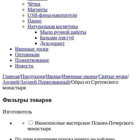
Чётки
Магниты
USB-флеш-накопители
Панно
Натуральная косметика
Мыло ручной работы
Бальзам для губ
Дезодорант
Иконные доски
Оптовикам
Пожертвование
Новости
Главная
/
Продукция
/
Иконы
/
Именные иконы
/
Святые мужи
/
Андрей
/
Андрей Первозванный
/
Образ из Сретенского
монастыря
Фильтры товаров
Изготовитель
Иконописные мастерские Псково-Печерского
монастыря
По этим критериям поиска ничего не найдено