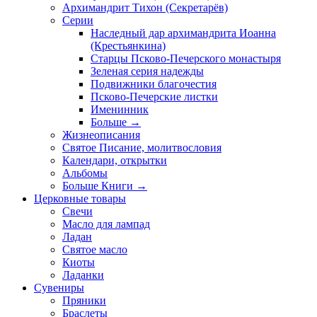
Архимандрит Тихон (Секретарёв)
Серии
Наследный дар архимандрита Иоанна
(Крестьянкина)
Старцы Псково-Печерского монастыря
Зеленая серия надежды
Подвижники благочестия
Псково-Печерские листки
Именинник
Больше
→
Жизнеописания
Святое Писание, молитвословия
Календари, открытки
Альбомы
Больше Книги
→
Церковные товары
Свечи
Масло для лампад
Ладан
Святое масло
Киоты
Ладанки
Сувениры
Пряники
Браслеты