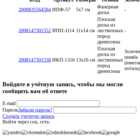
Фанерная
2000835564584
ИПФ-57
5x7 см
-
доска
Плоская
доска из
2008147301552
ИПП-1114
11х14 см
лиственных
-
пород
древесины
Плоская
Золоче
доска из
нимба
2008147301538
ИКП-1316
13x16 см
лиственных
(имита
пород
поталь
древесины
Войдите в учётную запись, чтобы мы могли
сообщить вам об ответе
E-mail
Пароль
Забыли пароль?
Создать учетную запись
Войти через соц. сеть: