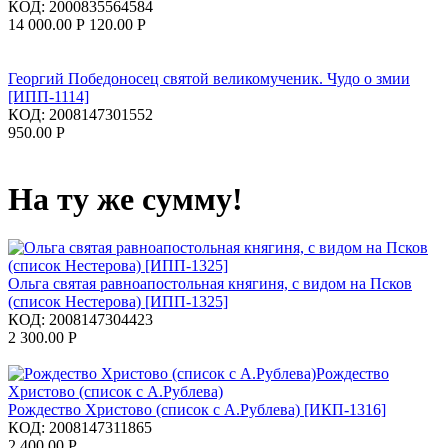
КОД:
2000835564584
14 000.00
Р
120.00
Р
Георгий Победоносец святой великомученик. Чудо о змии
[ИПП-1114]
КОД:
2008147301552
950.00
Р
На ту же сумму!
Ольга святая равноапостольная княгиня, с видом на Псков
(список Нестерова) [ИПП-1325]
КОД:
2008147304423
2 300.00
Р
Рождество Христово (список с А.Рублева) [ИКП-1316]
КОД:
2008147311865
2 400.00
Р