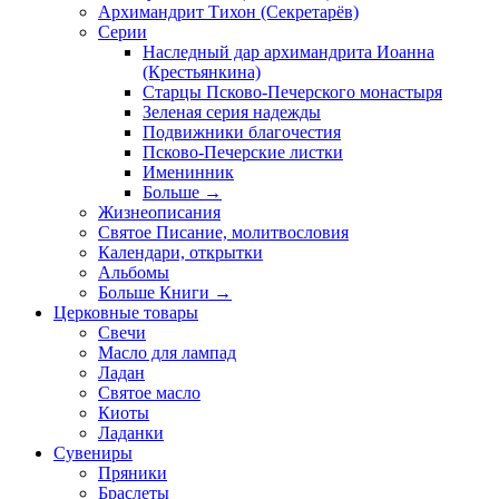
Архимандрит Тихон (Секретарёв)
Серии
Наследный дар архимандрита Иоанна
(Крестьянкина)
Старцы Псково-Печерского монастыря
Зеленая серия надежды
Подвижники благочестия
Псково-Печерские листки
Именинник
Больше
→
Жизнеописания
Святое Писание, молитвословия
Календари, открытки
Альбомы
Больше Книги
→
Церковные товары
Свечи
Масло для лампад
Ладан
Святое масло
Киоты
Ладанки
Сувениры
Пряники
Браслеты