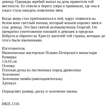
девицу. Однажды жребий выпал на дочь правителя той
местности. Ее отвели к берегу озера и привязали, где она в
ужасе стала ожидать появления змея.
Когда зверь стал приближаться к ней, вдруг появился на
белом коне светлый юноша, который копьем поразил змея и
спас девицу. Это был святой великомученик Георгий. Он
прекратил уничтожение юношей и девушек в пределах
Бейрута и обратил ко Христу жителей той страны, которые до
этого были язычниками.
Изготовитель:
Иконописные мастерские Псково-Печерского монастыря
Размеры:
13x16 см
Основа:
Плоская доска из лиственных пород древесины
Золочение:
Золочение нимба (имитация/поталь)
Артикул
Определяет размер, доску и золочение иконы
:
ИКП-1316