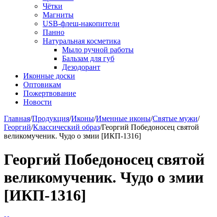
Чётки
Магниты
USB-флеш-накопители
Панно
Натуральная косметика
Мыло ручной работы
Бальзам для губ
Дезодорант
Иконные доски
Оптовикам
Пожертвование
Новости
Главная
/
Продукция
/
Иконы
/
Именные иконы
/
Святые мужи
/
Георгий
/
Классический образ
/
Георгий Победоносец святой
великомученик. Чудо о змии [ИКП-1316]
Георгий Победоносец святой
великомученик. Чудо о змии
[ИКП-1316]