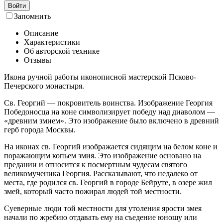
Войти
Запомнить
Описание
Характеристики
Об авторской технике
Отзывы
Икона ручной работы иконописной мастерской Псково-
Печерского монастыря.
Св. Георгий — покровитель воинства. Изображение Георгия
Победоносца на коне символизирует победу над диаволом —
«древним змием». Это изображение было включено в древний
герб города Москвы.
На иконах св. Георгий изображается сидящим на белом коне и
поражающим копьем змия. Это изображение основано на
предании и относится к посмертным чудесам святого
великомученика Георгия. Рассказывают, что недалеко от
места, где родился св. Георгий в городе Бейруте, в озере жил
змей, который часто пожирал людей той местности.
Суеверные люди той местности для утоления ярости змея
начали по жребию отдавать ему на съедение юношу или