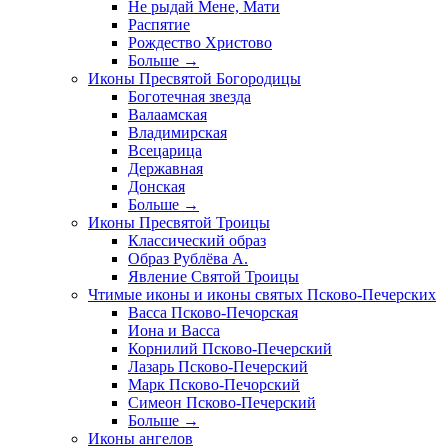
Не рыдай Мене, Мати
Распятие
Рождество Христово
Больше
→
Иконы Пресвятой Богородицы
Боготечная звезда
Валаамская
Владимирская
Всецарица
Державная
Донская
Больше
→
Иконы Пресвятой Троицы
Классический образ
Образ Рублёва А.
Явление Святой Троицы
Чтимые иконы и иконы святых Псково-Печерских
Васса Псково-Печорская
Иона и Васса
Корнилий Псково-Печерский
Лазарь Псково-Печерский
Марк Псково-Печорский
Симеон Псково-Печерский
Больше
→
Иконы ангелов