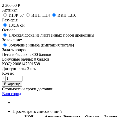
2 300.00
Р
Артикул:
ИПФ-57
ИПП-1114
ИКП-1316
Размеры:
13x16 см
Основа:
Плоская доска из лиственных пород древесины
Золочение:
Золочение нимба (имитация/поталь)
Задать вопрос
Цена в баллах:
2300 баллов
Бонусные баллы:
0 баллов
КОД:
2008147301538
Доступность:
3 шт.
Кол-во:
+
−
В корзину
Стоимость и сроки доставки:
Ваш город
Просмотреть список опций
КОД
Артикул
Размеры
Основа
Золоч