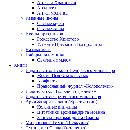
Ангелы-Хранители
Архангелы
Ангел молитвы
Именные иконы
Святые мужи
Святые жены
Иконы праздников
Рождество Христово
Успение Пресвятой Богородицы
На планшете
Наборы паломника
Святыня с малом
Книги
Издательство Псково-Печерского монастыря
Жития Псковских святых
Акафисты
Православный журнал «Колокольчик»
Издательство «Вольный странник»
Издательство Сретенского монастыря
Архимандрит Иоанн (Крестьянкин)
Келейные книжицы
Цитатники архимандрита Иоанна
Записки архимандрита Иоанна
Митрополит Тихон (Шевкунов)
Схиигумен Савва (Остапенко)