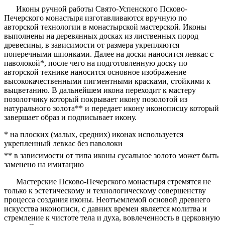
Иконы ручной работы Свято-Успенского Псково-
Печерского монастыря изготавливаются вручную по
авторской технологии в монастырской мастерской. Иконы
выполнены на деревянных досках из лиственных пород
древесины, в зависимости от размера укрепляются
поперечными шпонками. Далее на доски наносится левкас с
паволокой*, после чего на подготовленную доску по
авторской технике наносится основное изображение
высококачественными пигментными красками, стойкими к
выцветанию. В дальнейшем икона переходит к мастеру
позолотчику который покрывает икону позолотой из
натурального золота** и передает икону иконописцу который
завершает образ и подписывает икону.
* на плоских (малых, средних) иконах используется
укрепленный левкас без паволоки
** в зависимости от типа иконы сусальное золото может быть
заменено на имитацию
Мастерские Псково-Печерского монастыря стремятся не
только к эстетическому и технологическому совершенству
процесса создания иконы. Неотъемлемой основой древнего
искусства иконописи, с давних времен является молитва и
стремление к чистоте тела и духа, вовлеченность в церковную