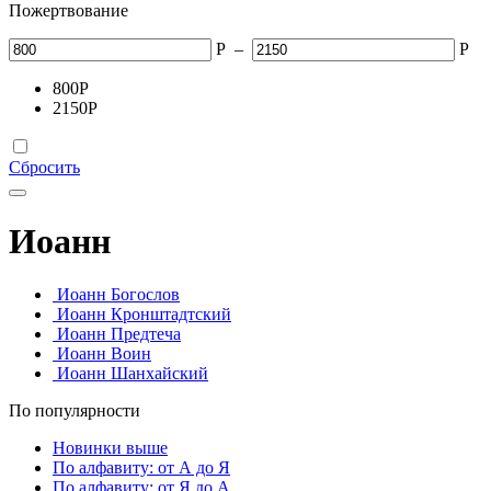
Пожертвование
Р
–
Р
800
Р
2150
Р
Сбросить
Иоанн
Иоанн Богослов
Иоанн Кронштадтский
Иоанн Предтеча
Иоанн Воин
Иоанн Шанхайский
По популярности
Новинки выше
По алфавиту: от А до Я
По алфавиту: от Я до А