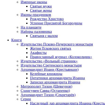
Именные иконы
Святые мужи
Святые жены
Иконы праздников
Рождество Христово
Успение Пресвятой Богородицы
На планшете
Наборы паломника
Святыня с малом
Книги
Издательство Псково-Печерского монастыря
Жития Псковских святых
Акафисты
Православный журнал «Колокольчик»
Издательство «Вольный странник»
Издательство Сретенского монастыря
Архимандрит Иоанн (Крестьянкин)
Келейные книжицы
Цитатники архимандрита Иоанна
Записки архимандрита Иоанна
Митрополит Тихон (Шевкунов)
Схиигумен Савва (Остапенко)
Архимандрит Тихон (Секретарёв)
Серии
Наследный дар архимандрита Иоанна (Кресть