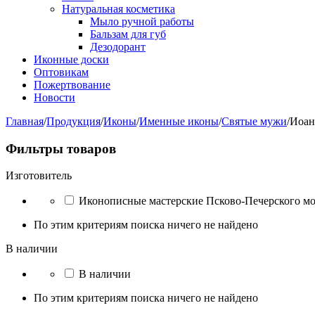
Натуральная косметика
Мыло ручной работы
Бальзам для губ
Дезодорант
Иконные доски
Оптовикам
Пожертвование
Новости
Главная
/
Продукция
/
Иконы
/
Именные иконы
/
Святые мужи
/
Иоан
Фильтры товаров
Изготовитель
Иконописные мастерские Псково-Печерского м
По этим критериям поиска ничего не найдено
В наличии
В наличии
По этим критериям поиска ничего не найдено