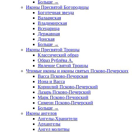
Больше
→
Иконы Пресвятой Богородицы
Боготечная звезда
Валаамская
Владимирская
Всецарица
Державная
Донская
Больше
→
Иконы Пресвятой Троицы
Классический образ
Образ Рублёва А.
Явление Святой Троицы
Чтимые иконы и иконы святых Псково-Печерских
Васса Псково-Печорская
Иона и Васса
Корнилий Псково-Печерский
Лазарь Псково-Печерский
Марк Псково-Печорский
Симеон Псково-Печерский
Больше
→
Иконы ангелов
Ангелы-Хранители
Архангелы
Ангел молитвы