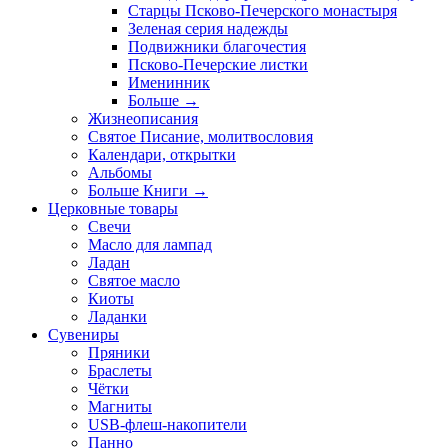
Старцы Псково-Печерского монастыря
Зеленая серия надежды
Подвижники благочестия
Псково-Печерские листки
Именинник
Больше
→
Жизнеописания
Святое Писание, молитвословия
Календари, открытки
Альбомы
Больше Книги
→
Церковные товары
Свечи
Масло для лампад
Ладан
Святое масло
Киоты
Ладанки
Сувениры
Пряники
Браслеты
Чётки
Магниты
USB-флеш-накопители
Панно