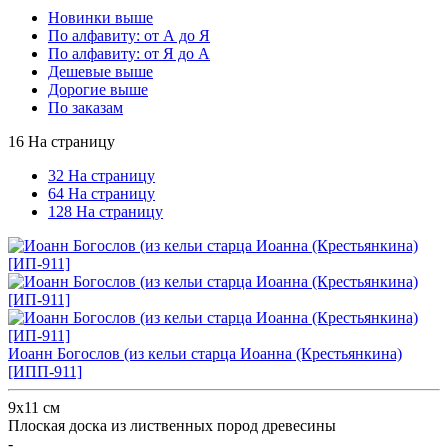
Новинки выше
По алфавиту: от А до Я
По алфавиту: от Я до А
Дешевые выше
Дорогие выше
По заказам
16 На страницу
32 На страницу
64 На страницу
128 На страницу
Иоанн Богослов (из кельи старца Иоанна (Крестьянкина)
[ИПП-911]
9х11 см
Плоская доска из лиственных пород древесины
-