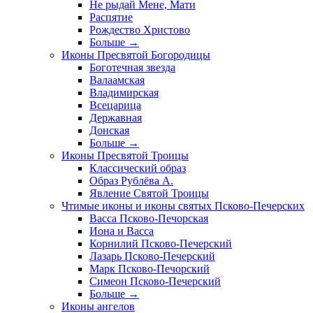
Не рыдай Мене, Мати
Распятие
Рождество Христово
Больше
→
Иконы Пресвятой Богородицы
Боготечная звезда
Валаамская
Владимирская
Всецарица
Державная
Донская
Больше
→
Иконы Пресвятой Троицы
Классический образ
Образ Рублёва А.
Явление Святой Троицы
Чтимые иконы и иконы святых Псково-Печерских
Васса Псково-Печорская
Иона и Васса
Корнилий Псково-Печерский
Лазарь Псково-Печерский
Марк Псково-Печорский
Симеон Псково-Печерский
Больше
→
Иконы ангелов