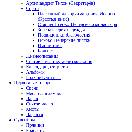
Архимандрит Тихон (Секретарёв)
Серии
Наследный дар архимандрита Иоанна
(Крестьянкина)
Старцы Псково-Печерского монастыря
Зеленая серия надежды
Подвижники благочестия
Псково-Печерские листки
Именинник
Больше
→
Жизнеописания
Святое Писание, молитвословия
Календари, открытки
Альбомы
Больше Книги
→
Церковные товары
Свечи
Масло для лампад
Ладан
Святое масло
Киоты
Ладанки
Сувениры
Пряники
Браслеты