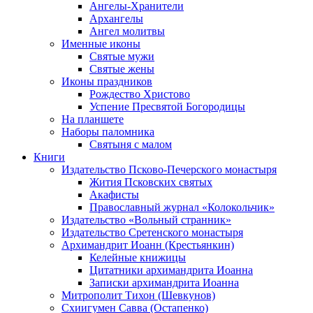
Ангелы-Хранители
Архангелы
Ангел молитвы
Именные иконы
Святые мужи
Святые жены
Иконы праздников
Рождество Христово
Успение Пресвятой Богородицы
На планшете
Наборы паломника
Святыня с малом
Книги
Издательство Псково-Печерского монастыря
Жития Псковских святых
Акафисты
Православный журнал «Колокольчик»
Издательство «Вольный странник»
Издательство Сретенского монастыря
Архимандрит Иоанн (Крестьянкин)
Келейные книжицы
Цитатники архимандрита Иоанна
Записки архимандрита Иоанна
Митрополит Тихон (Шевкунов)
Схиигумен Савва (Остапенко)