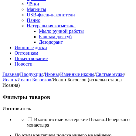
Чётки
Магниты
USB-флеш-накопители
Панно
Натуральная косметика
Мыло ручной работы
Бальзам для губ
Дезодорант
Иконные доски
Оптовикам
Пожертвование
Новости
Главная
/
Продукция
/
Иконы
/
Именные иконы
/
Святые мужи
/
Иоанн
/
Иоанн Богослов
/
Иоанн Богослов (из кельи старца
Иоанна)
Фильтры товаров
Изготовитель
Иконописные мастерские Псково-Печерского
монастыря
По этим критериям поиска ничего не найдено