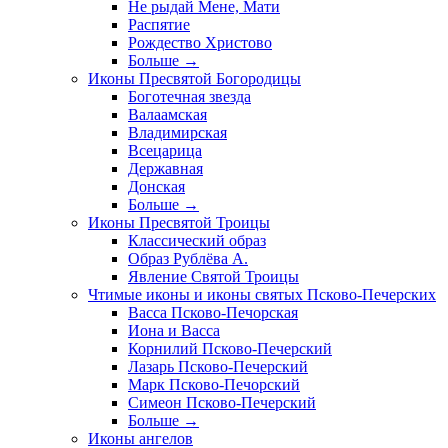
Не рыдай Мене, Мати
Распятие
Рождество Христово
Больше
→
Иконы Пресвятой Богородицы
Боготечная звезда
Валаамская
Владимирская
Всецарица
Державная
Донская
Больше
→
Иконы Пресвятой Троицы
Классический образ
Образ Рублёва А.
Явление Святой Троицы
Чтимые иконы и иконы святых Псково-Печерских
Васса Псково-Печорская
Иона и Васса
Корнилий Псково-Печерский
Лазарь Псково-Печерский
Марк Псково-Печорский
Симеон Псково-Печерский
Больше
→
Иконы ангелов