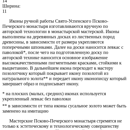
14
Ширина:
11
Иконы ручной работы Свято-Успенского Псково-
Печерского монастыря изготавливаются вручную по
авторской технологии в монастырской мастерской. Иконы
выполнены на деревянных досках из лиственных пород
древесины, в зависимости от размера укрепляются
поперечными шпонками. Далее на доски наносится левкас с
паволокой*, после чего на подготовленную доску по
авторской технике наносится основное изображение
высококачественными пигментными красками, стойкими к
выцветанию. В дальнейшем икона переходит к мастеру
позолотчику который покрывает икону позолотой из
натурального золота** и передает икону иконописцу который
завершает образ и подписывает икону.
* на плоских (малых, средних) иконах используется
укрепленный левкас без паволоки
** в зависимости от типа иконы сусальное золото может быть
заменено на имитацию
Мастерские Псково-Печерского монастыря стремятся не
только к эстетическому и технологическому совершенству