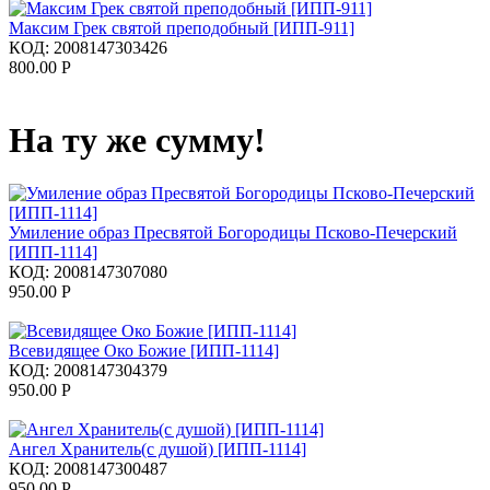
Максим Грек святой преподобный [ИПП-911]
КОД:
2008147303426
800.00
Р
На ту же сумму!
Умиление образ Пресвятой Богородицы Псково-Печерский
[ИПП-1114]
КОД:
2008147307080
950.00
Р
Всевидящее Око Божие [ИПП-1114]
КОД:
2008147304379
950.00
Р
Ангел Хранитель(с душой) [ИПП-1114]
КОД:
2008147300487
950.00
Р