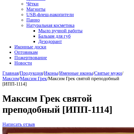
Чётки
Магниты
USB-флеш-накопители
Панно
Натуральная косметика
Мыло ручной работы
Бальзам для губ
Дезодорант
Иконные доски
Оптовикам
Пожертвование
Новости
Главная
/
Продукция
/
Иконы
/
Именные иконы
/
Святые мужи
/
Максим
/
Максим Грек
/
Максим Грек святой преподобный
[ИПП-1114]
Максим Грек святой
преподобный [ИПП-1114]
Написать отзыв