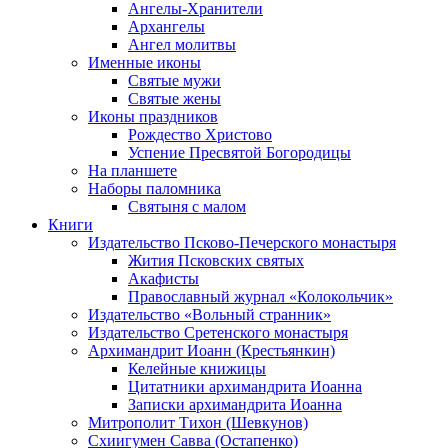
Ангелы-Хранители
Архангелы
Ангел молитвы
Именные иконы
Святые мужи
Святые жены
Иконы праздников
Рождество Христово
Успение Пресвятой Богородицы
На планшете
Наборы паломника
Святыня с малом
Книги
Издательство Псково-Печерского монастыря
Жития Псковских святых
Акафисты
Православный журнал «Колокольчик»
Издательство «Вольный странник»
Издательство Сретенского монастыря
Архимандрит Иоанн (Крестьянкин)
Келейные книжицы
Цитатники архимандрита Иоанна
Записки архимандрита Иоанна
Митрополит Тихон (Шевкунов)
Схиигумен Савва (Остапенко)