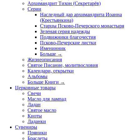
Архимандрит Тихон (Секретарёв)
Серии
Наследный дар архимандрита Иоанна
(Крестьянкина)
Старцы Псково-Печерского монастыря
Зеленая серия надежды
Подвижники благочестия
Псково-Печерские листки
Именинник
Больше
→
Жизнеописания
Святое Писание, молитвословия
Календари, открытки
Альбомы
Больше Книги
→
Церковные товары
Свечи
Масло для лампад
Ладан
Святое масло
Киоты
Ладанки
Сувениры
Пряники
Браслеты