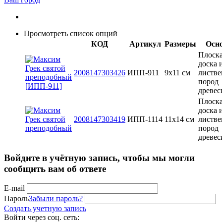
Просмотреть список опций
КОД
Артикул
Размеры
Осн
Плоск
доска 
2008147303426
ИПП-911
9х11 см
листв
пород
древе
Плоск
доска 
2008147303419
ИПП-1114
11х14 см
листв
пород
древе
Войдите в учётную запись, чтобы мы могли
сообщить вам об ответе
E-mail
Пароль
Забыли пароль?
Создать учетную запись
Войти через соц. сеть: