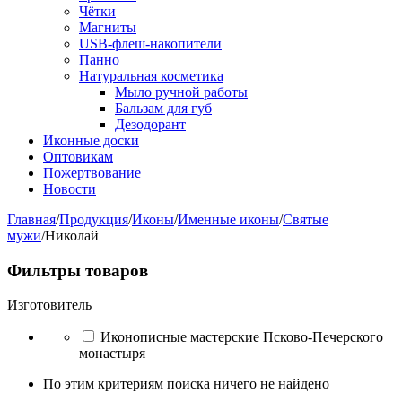
Чётки
Магниты
USB-флеш-накопители
Панно
Натуральная косметика
Мыло ручной работы
Бальзам для губ
Дезодорант
Иконные доски
Оптовикам
Пожертвование
Новости
Главная
/
Продукция
/
Иконы
/
Именные иконы
/
Святые
мужи
/
Николай
Фильтры товаров
Изготовитель
Иконописные мастерские Псково-Печерского
монастыря
По этим критериям поиска ничего не найдено