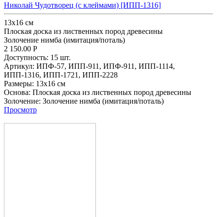
Николай Чудотворец (с клеймами) [ИПП-1316]
13x16 см
Плоская доска из лиственных пород древесины
Золочение нимба (имитация/поталь)
2 150.00
Р
Доступность:
15 шт.
Артикул:
ИПФ-57,
ИПП-911,
ИПФ-911,
ИПП-1114,
ИПП-1316,
ИПП-1721,
ИПП-2228
Размеры:
13x16 см
Основа:
Плоская доска из лиственных пород древесины
Золочение:
Золочение нимба (имитация/поталь)
Просмотр