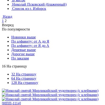
В митре
Николай Псковский (блаженный)
Список из г. Изборск
Назад
1
2
Вперед
По популярности
Новинки выше
По алфавиту: от А до Я
По алфавиту: от Я до А
Дешевые выше
Дорогие выше
По заказам
16 На страницу
32 На страницу
64 На страницу
128 На страницу