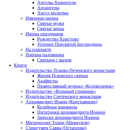
Ангелы-Хранители
Архангелы
Ангел молитвы
Именные иконы
Святые мужи
Святые жены
Иконы праздников
Рождество Христово
Успение Пресвятой Богородицы
На планшете
Наборы паломника
Святыня с малом
Книги
Издательство Псково-Печерского монастыря
Жития Псковских святых
Акафисты
Православный журнал «Колокольчик»
Издательство «Вольный странник»
Издательство Сретенского монастыря
Архимандрит Иоанн (Крестьянкин)
Келейные книжицы
Цитатники архимандрита Иоанна
Записки архимандрита Иоанна
Митрополит Тихон (Шевкунов)
Схиигумен Савва (Остапенко)