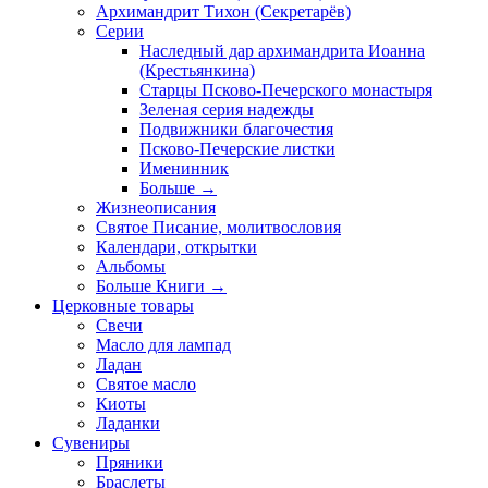
Архимандрит Тихон (Секретарёв)
Серии
Наследный дар архимандрита Иоанна
(Крестьянкина)
Старцы Псково-Печерского монастыря
Зеленая серия надежды
Подвижники благочестия
Псково-Печерские листки
Именинник
Больше
→
Жизнеописания
Святое Писание, молитвословия
Календари, открытки
Альбомы
Больше Книги
→
Церковные товары
Свечи
Масло для лампад
Ладан
Святое масло
Киоты
Ладанки
Сувениры
Пряники
Браслеты