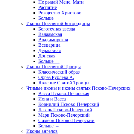
Не рыдай Мене, Мати
Распятие
Рождество Христово
Больше
→
Иконы Пресвятой Богородицы
Боготечная звезда
Валаамская
Владимирская
Всецарица
Державная
Донская
Больше
→
Иконы Пресвятой Троицы
Классический образ
Образ Рублёва А.
Явление Святой Троицы
Чтимые иконы и иконы святых Псково-Печерских
Васса Псково-Печорская
Иона и Васса
Корнилий Псково-Печерский
Лазарь Псково-Печерский
Марк Псково-Печорский
Симеон Псково-Печерский
Больше
→
Иконы ангелов