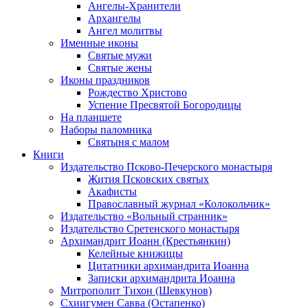
Ангелы-Хранители
Архангелы
Ангел молитвы
Именные иконы
Святые мужи
Святые жены
Иконы праздников
Рождество Христово
Успение Пресвятой Богородицы
На планшете
Наборы паломника
Святыня с малом
Книги
Издательство Псково-Печерского монастыря
Жития Псковских святых
Акафисты
Православный журнал «Колокольчик»
Издательство «Вольный странник»
Издательство Сретенского монастыря
Архимандрит Иоанн (Крестьянкин)
Келейные книжицы
Цитатники архимандрита Иоанна
Записки архимандрита Иоанна
Митрополит Тихон (Шевкунов)
Схиигумен Савва (Остапенко)