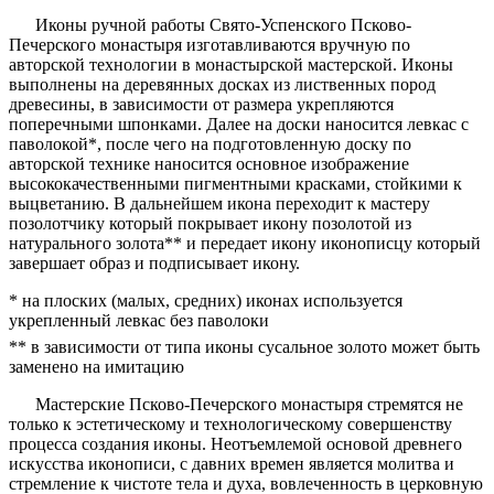
Иконы ручной работы Свято-Успенского Псково-
Печерского монастыря изготавливаются вручную по
авторской технологии в монастырской мастерской. Иконы
выполнены на деревянных досках из лиственных пород
древесины, в зависимости от размера укрепляются
поперечными шпонками. Далее на доски наносится левкас с
паволокой*, после чего на подготовленную доску по
авторской технике наносится основное изображение
высококачественными пигментными красками, стойкими к
выцветанию. В дальнейшем икона переходит к мастеру
позолотчику который покрывает икону позолотой из
натурального золота** и передает икону иконописцу который
завершает образ и подписывает икону.
* на плоских (малых, средних) иконах используется
укрепленный левкас без паволоки
** в зависимости от типа иконы сусальное золото может быть
заменено на имитацию
Мастерские Псково-Печерского монастыря стремятся не
только к эстетическому и технологическому совершенству
процесса создания иконы. Неотъемлемой основой древнего
искусства иконописи, с давних времен является молитва и
стремление к чистоте тела и духа, вовлеченность в церковную