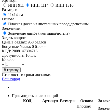
Артикул:
ИПП-911
ИПП-1114
ИПП-1316
Размеры:
11х14 см
Основа:
Плоская доска из лиственных пород древесины
Золочение:
Золочение нимба (имитация/поталь)
Задать вопрос
Цена в баллах:
950 баллов
Бонусные баллы:
0 баллов
КОД:
2008147304713
Доступность:
10 шт.
Кол-во:
+
−
В корзину
Стоимость и сроки доставки:
Ваш город
Просмотреть список опций
КОД
Артикул
Размеры
Основа
Золоч
Плоская
Золоче