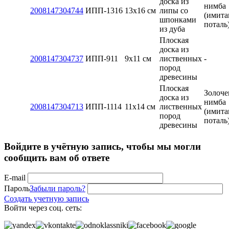
доска из
нимба
2008147304744
ИПП-1316
13x16 см
липы со
(имита
шпонками
поталь
из дуба
Плоская
доска из
2008147304737
ИПП-911
9х11 см
лиственных
-
пород
древесины
Плоская
Золоче
доска из
нимба
2008147304713
ИПП-1114
11х14 см
лиственных
(имита
пород
поталь
древесины
Войдите в учётную запись, чтобы мы могли
сообщить вам об ответе
E-mail
Пароль
Забыли пароль?
Создать учетную запись
Войти через соц. сеть: