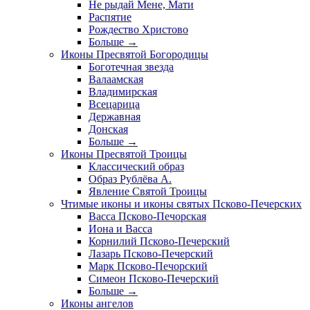
Не рыдай Мене, Мати
Распятие
Рождество Христово
Больше
→
Иконы Пресвятой Богородицы
Боготечная звезда
Валаамская
Владимирская
Всецарица
Державная
Донская
Больше
→
Иконы Пресвятой Троицы
Классический образ
Образ Рублёва А.
Явление Святой Троицы
Чтимые иконы и иконы святых Псково-Печерских
Васса Псково-Печорская
Иона и Васса
Корнилий Псково-Печерский
Лазарь Псково-Печерский
Марк Псково-Печорский
Симеон Псково-Печерский
Больше
→
Иконы ангелов