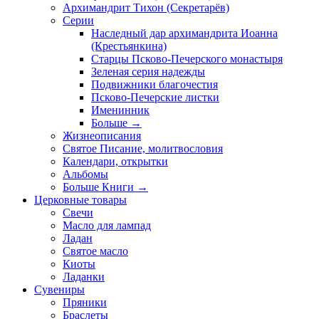
Архимандрит Тихон (Секретарёв)
Серии
Наследный дар архимандрита Иоанна
(Крестьянкина)
Старцы Псково-Печерского монастыря
Зеленая серия надежды
Подвижники благочестия
Псково-Печерские листки
Именинник
Больше
→
Жизнеописания
Святое Писание, молитвословия
Календари, открытки
Альбомы
Больше Книги
→
Церковные товары
Свечи
Масло для лампад
Ладан
Святое масло
Киоты
Ладанки
Сувениры
Пряники
Браслеты