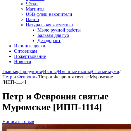
Чётки
Магниты
USB-флеш-накопители
Панно
Натуральная косметика
Мыло ручной работы
Бальзам для губ
Дезодорант
Иконные доски
Оптовикам
Пожертвование
Новости
Главная
/
Продукция
/
Иконы
/
Именные иконы
/
Святые мужи
/
Петр и Феврония
/
Петр и Феврония святые Муромские
[ИПП-1114]
Петр и Феврония святые
Муромские [ИПП-1114]
Написать отзыв