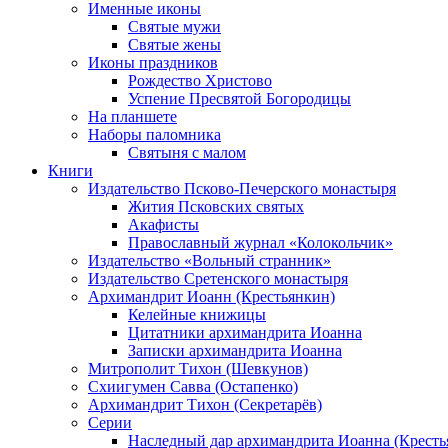
Именные иконы
Святые мужи
Святые жены
Иконы праздников
Рождество Христово
Успение Пресвятой Богородицы
На планшете
Наборы паломника
Святыня с малом
Книги
Издательство Псково-Печерского монастыря
Жития Псковских святых
Акафисты
Православный журнал «Колокольчик»
Издательство «Вольный странник»
Издательство Сретенского монастыря
Архимандрит Иоанн (Крестьянкин)
Келейные книжицы
Цитатники архимандрита Иоанна
Записки архимандрита Иоанна
Митрополит Тихон (Шевкунов)
Схиигумен Савва (Остапенко)
Архимандрит Тихон (Секретарёв)
Серии
Наследный дар архимандрита Иоанна (Кресть