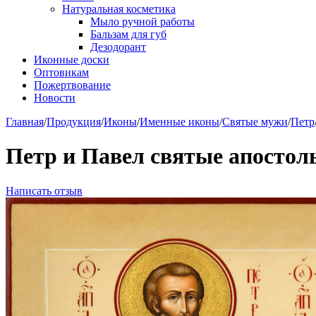
Натуральная косметика
Мыло ручной работы
Бальзам для губ
Дезодорант
Иконные доски
Оптовикам
Пожертвование
Новости
Главная
/
Продукция
/
Иконы
/
Именные иконы
/
Святые мужи
/
Петр
Петр и Павел святые апостол
Написать отзыв