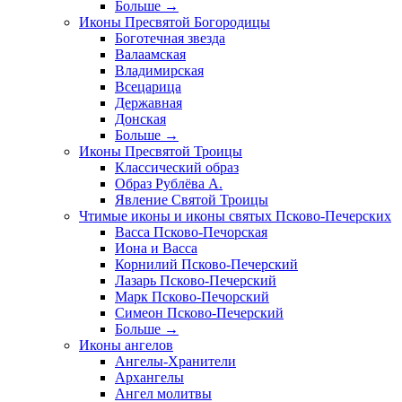
Больше
→
Иконы Пресвятой Богородицы
Боготечная звезда
Валаамская
Владимирская
Всецарица
Державная
Донская
Больше
→
Иконы Пресвятой Троицы
Классический образ
Образ Рублёва А.
Явление Святой Троицы
Чтимые иконы и иконы святых Псково-Печерских
Васса Псково-Печорская
Иона и Васса
Корнилий Псково-Печерский
Лазарь Псково-Печерский
Марк Псково-Печорский
Симеон Псково-Печерский
Больше
→
Иконы ангелов
Ангелы-Хранители
Архангелы
Ангел молитвы