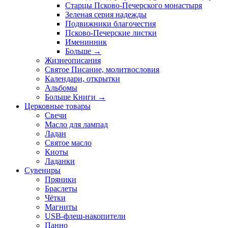
Старцы Псково-Печерского монастыря
Зеленая серия надежды
Подвижники благочестия
Псково-Печерские листки
Именинник
Больше
→
Жизнеописания
Святое Писание, молитвословия
Календари, открытки
Альбомы
Больше Книги
→
Церковные товары
Свечи
Масло для лампад
Ладан
Святое масло
Киоты
Ладанки
Сувениры
Пряники
Браслеты
Чётки
Магниты
USB-флеш-накопители
Панно