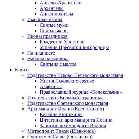
Ангелы-Хранители
Архангелы
Ангел молитвы
Именные иконы
Святые мужи
Святые жены
Иконы праздников
Рождество Христово
Успение Пресвятой Богородицы
На планшете
Наборы паломника
Святыня с малом
Книги
Издательство Псково-Печерского монастыря
Жития Псковских святых
Акафисты
Православный журнал «Колокольчик»
Издательство «Вольный странник»
Издательство Сретенского монастыря
Архимандрит Иоанн (Крестьянкин)
Келейные книжицы
Цитатники архимандрита Иоанна
Записки архимандрита Иоанна
Митрополит Тихон (Шевкунов)
Схиигумен Савва (Остапенко)