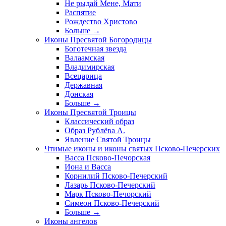
Не рыдай Мене, Мати
Распятие
Рождество Христово
Больше
→
Иконы Пресвятой Богородицы
Боготечная звезда
Валаамская
Владимирская
Всецарица
Державная
Донская
Больше
→
Иконы Пресвятой Троицы
Классический образ
Образ Рублёва А.
Явление Святой Троицы
Чтимые иконы и иконы святых Псково-Печерских
Васса Псково-Печорская
Иона и Васса
Корнилий Псково-Печерский
Лазарь Псково-Печерский
Марк Псково-Печорский
Симеон Псково-Печерский
Больше
→
Иконы ангелов