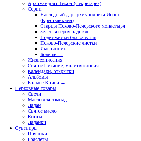
Архимандрит Тихон (Секретарёв)
Серии
Наследный дар архимандрита Иоанна
(Крестьянкина)
Старцы Псково-Печерского монастыря
Зеленая серия надежды
Подвижники благочестия
Псково-Печерские листки
Именинник
Больше
→
Жизнеописания
Святое Писание, молитвословия
Календари, открытки
Альбомы
Больше Книги
→
Церковные товары
Свечи
Масло для лампад
Ладан
Святое масло
Киоты
Ладанки
Сувениры
Пряники
Браслеты